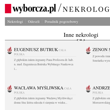
Nekrologi
Odeszli
Poradnik pogrzebowy
Inne nekrologi
EUGENIUSZ BUTRUK
ZENON 
CAŁA
POLSKA
Z powodu śmie
Z głębokim żalem żegnamy Pana Profesora dr. hab.
Smolarka wyraz
n. med. Eugeniusza Butruka Wybitnego Naukowca
i...
WACŁAWA MYŚLIWSKA
ANDRZE
CAŁA
POLSKA
POLSKA
Z głębokim żalem żegnamy Wacławę Myśliwską z
Z głębokim sm
domu Stec która odeszła 4 sierpnia w wieku...
Morozowskiego 