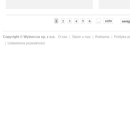
1
2
3
4
5
6
...
1059
nastę
Copyright © Wyborcza sp. z o.o.
O nas
Staże u nas
Reklama
Polityka 
Ustawienia prywatności