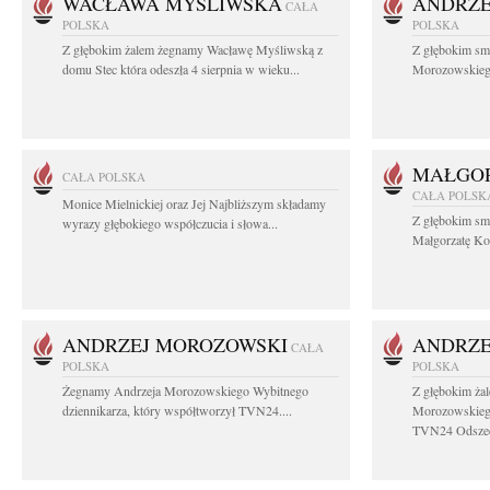
WACŁAWA MYŚLIWSKA
ANDRZE
CAŁA
POLSKA
POLSKA
Z głębokim żalem żegnamy Wacławę Myśliwską z
Z głębokim sm
domu Stec która odeszła 4 sierpnia w wieku...
Morozowskiego 
MAŁGOR
CAŁA POLSKA
CAŁA POLSK
Monice Mielnickiej oraz Jej Najbliższym składamy
Z głębokim sm
wyrazy głębokiego współczucia i słowa...
Małgorzatę Koś
ANDRZEJ MOROZOWSKI
ANDRZE
CAŁA
POLSKA
POLSKA
Żegnamy Andrzeja Morozowskiego Wybitnego
Z głębokim ża
dziennikarza, który współtworzył TVN24....
Morozowskiego
TVN24 Odszed