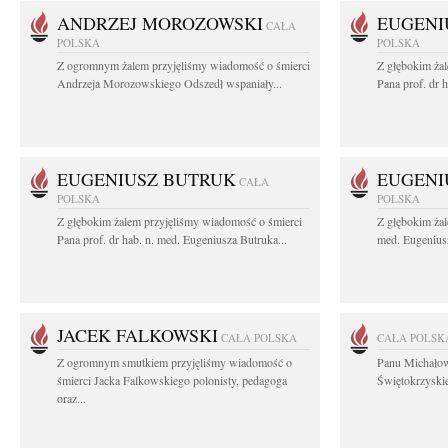
ANDRZEJ MOROZOWSKI
EUGENI
CAŁA
POLSKA
POLSKA
Z ogromnym żalem przyjęliśmy wiadomość o śmierci
Z głębokim ża
Andrzeja Morozowskiego Odszedł wspaniały...
Pana prof. dr 
EUGENIUSZ BUTRUK
EUGENI
CAŁA
POLSKA
POLSKA
Z głębokim żalem przyjęliśmy wiadomość o śmierci
Z głębokim żal
Pana prof. dr hab. n. med. Eugeniusza Butruka...
med. Eugeniusz
JACEK FALKOWSKI
CAŁA POLSKA
CAŁA POLSK
Z ogromnym smutkiem przyjęliśmy wiadomość o
Panu Michało
śmierci Jacka Falkowskiego polonisty, pedagoga
Świętokrzyskie
oraz...