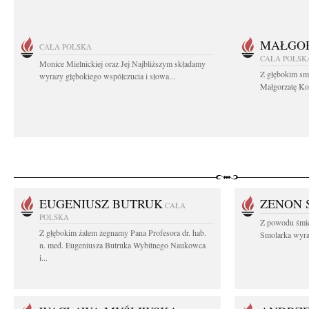
MAŁGOR
CAŁA POLSKA
CAŁA POLSK
Monice Mielnickiej oraz Jej Najbliższym składamy
Z głębokim sm
wyrazy głębokiego współczucia i słowa...
Małgorzatę Koś
EUGENIUSZ BUTRUK
ZENON 
CAŁA
POLSKA
Z powodu śmie
Z głębokim żalem żegnamy Pana Profesora dr. hab.
Smolarka wyraz
n. med. Eugeniusza Butruka Wybitnego Naukowca
i...