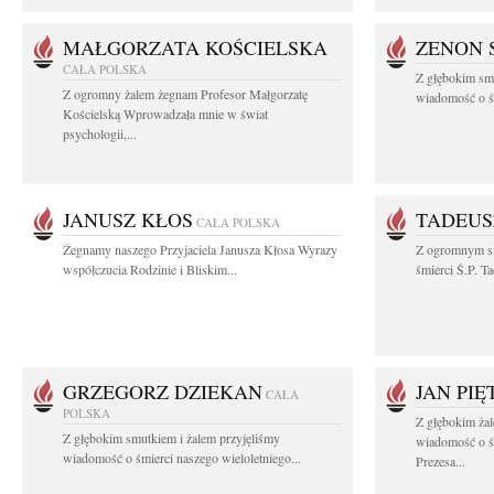
MAŁGORZATA KOŚCIELSKA
ZENON 
CAŁA POLSKA
Z głębokim smu
Z ogromny żalem żegnam Profesor Małgorzatę
wiadomość o śm
Kościelską Wprowadzała mnie w świat
psychologii,...
JANUSZ KŁOS
TADEUS
CAŁA POLSKA
Żegnamy naszego Przyjaciela Janusza Kłosa Wyrazy
Z ogromnym s
współczucia Rodzinie i Bliskim...
śmierci Ś.P. T
GRZEGORZ DZIEKAN
JAN PI
CAŁA
POLSKA
Z głębokim żal
Z głębokim smutkiem i żalem przyjęliśmy
wiadomość o ś
wiadomość o śmierci naszego wieloletniego...
Prezesa...