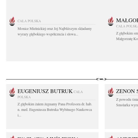
MAŁGOR
CAŁA POLSKA
CAŁA POLSK
Monice Mielnickiej oraz Jej Najbliższym składamy
Z głębokim sm
wyrazy głębokiego współczucia i słowa...
Małgorzatę Koś
EUGENIUSZ BUTRUK
ZENON 
CAŁA
POLSKA
Z powodu śmie
Z głębokim żalem żegnamy Pana Profesora dr. hab.
Smolarka wyraz
n. med. Eugeniusza Butruka Wybitnego Naukowca
i...