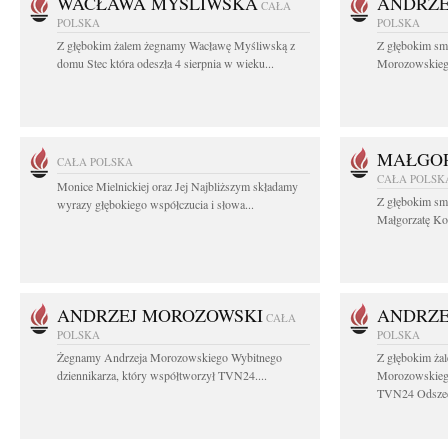
WACŁAWA MYŚLIWSKA
ANDRZE
CAŁA
POLSKA
POLSKA
Z głębokim żalem żegnamy Wacławę Myśliwską z
Z głębokim sm
domu Stec która odeszła 4 sierpnia w wieku...
Morozowskiego 
MAŁGOR
CAŁA POLSKA
CAŁA POLSK
Monice Mielnickiej oraz Jej Najbliższym składamy
Z głębokim sm
wyrazy głębokiego współczucia i słowa...
Małgorzatę Koś
ANDRZEJ MOROZOWSKI
ANDRZE
CAŁA
POLSKA
POLSKA
Żegnamy Andrzeja Morozowskiego Wybitnego
Z głębokim ża
dziennikarza, który współtworzył TVN24....
Morozowskiego
TVN24 Odszed