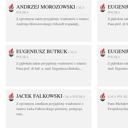
ANDRZEJ MOROZOWSKI
EUGENI
CAŁA
POLSKA
POLSKA
Z ogromnym żalem przyjęliśmy wiadomość o śmierci
Z głębokim ża
Andrzeja Morozowskiego Odszedł wspaniały...
Pana prof. dr 
EUGENIUSZ BUTRUK
EUGENI
CAŁA
POLSKA
POLSKA
Z głębokim żalem przyjęliśmy wiadomość o śmierci
Z głębokim żal
Pana prof. dr hab. n. med. Eugeniusza Butruka...
med. Eugeniusz
JACEK FALKOWSKI
CAŁA POLSKA
CAŁA POLSK
Z ogromnym smutkiem przyjęliśmy wiadomość o
Panu Michało
śmierci Jacka Falkowskiego polonisty, pedagoga
Świętokrzyskie
oraz...