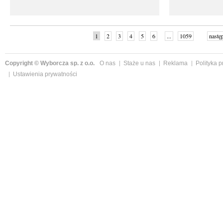
1
2
3
4
5
6
...
1059
nastę
Copyright © Wyborcza sp. z o.o.
O nas
Staże u nas
Reklama
Polityka 
Ustawienia prywatności