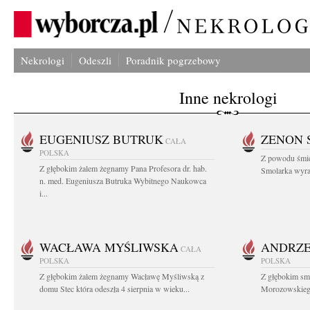
Nekrologi
Odeszli
Poradnik pogrzebowy
Inne nekrologi
EUGENIUSZ BUTRUK
ZENON 
CAŁA
POLSKA
Z powodu śmie
Z głębokim żalem żegnamy Pana Profesora dr. hab.
Smolarka wyraz
n. med. Eugeniusza Butruka Wybitnego Naukowca
i...
WACŁAWA MYŚLIWSKA
ANDRZE
CAŁA
POLSKA
POLSKA
Z głębokim żalem żegnamy Wacławę Myśliwską z
Z głębokim sm
domu Stec która odeszła 4 sierpnia w wieku...
Morozowskiego 