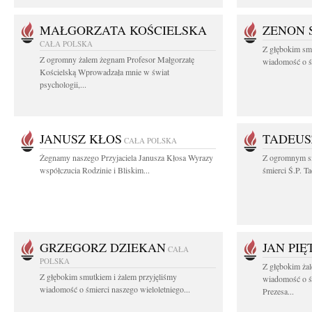
MAŁGORZATA KOŚCIELSKA
ZENON 
CAŁA POLSKA
Z głębokim smu
Z ogromny żalem żegnam Profesor Małgorzatę
wiadomość o śm
Kościelską Wprowadzała mnie w świat
psychologii,...
JANUSZ KŁOS
TADEUS
CAŁA POLSKA
Żegnamy naszego Przyjaciela Janusza Kłosa Wyrazy
Z ogromnym s
współczucia Rodzinie i Bliskim...
śmierci Ś.P. T
GRZEGORZ DZIEKAN
JAN PI
CAŁA
POLSKA
Z głębokim żal
Z głębokim smutkiem i żalem przyjęliśmy
wiadomość o ś
wiadomość o śmierci naszego wieloletniego...
Prezesa...