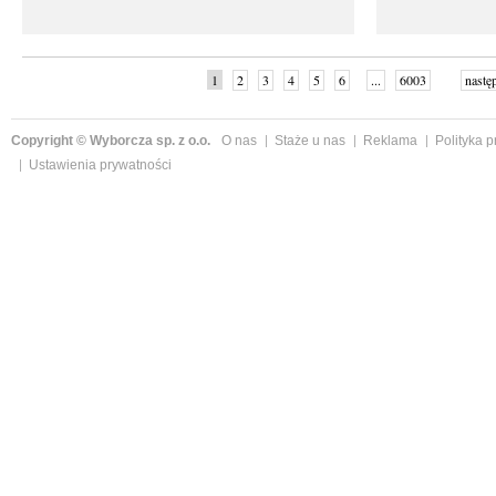
1
2
3
4
5
6
...
6003
nastę
Copyright © Wyborcza sp. z o.o.
O nas
Staże u nas
Reklama
Polityka 
Ustawienia prywatności