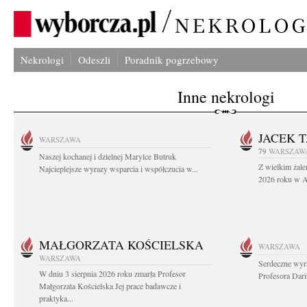
Nekrologi
Odeszli
Poradnik pogrzebowy
Inne nekrologi
JACEK 
WARSZAWA
79
WARSZAW
Naszej kochanej i dzielnej Marylce Butruk
Z wielkim żale
Najcieplejsze wyrazy wsparcia i współczucia w...
2026 roku w Au
MAŁGORZATA KOŚCIELSKA
WARSZAWA
WARSZAWA
Serdeczne wyr
W dniu 3 sierpnia 2026 roku zmarła Profesor
Profesora Dar
Małgorzata Kościelska Jej prace badawcze i
praktyka...