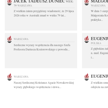
JACEK TADEUSZ DUNIEC
MAŁGOR
WIEK:
79
WARSZAWA
WARSZAWA
Z wielkim żalem przyjęliśmy wiadomość, że 29 lipca
W dniu 3 sierp
2026 roku w Australii zmarł w wieku 79 lat...
Małgorzata Koś
praktyka...
EUGENI
WARSZAWA
POLSKA
Serdeczne wyrazy współczucia dla naszego Szefa
Z głębokim żal
Profesora Dariusza Koziorowskiego z powodu...
n. med. Eugen
i...
EUGENI
WARSZAWA
Naszej Serdecznej Koleżance Agacie Nowakowskiej
Z wielkim smu
wyrazy głębokiego współczucia i słowa...
odejściu na za