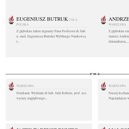
EUGENIUSZ BUTRUK
ANDRZE
CAŁA
POLSKA
WARSZAWA
Z głębokim żalem żegnamy Pana Profesora dr. hab.
Z głębokim sm
n. med. Eugeniusza Butruka Wybitnego Naukowca
śmierci Andrz
i...
dziennikarza,...
WARSZAWA
WARSZAWA
Dziekanie Wydziału dr hab. Julii Kubisie, prof. ucz.
Naszej kochane
wyrazy najgłębszego...
Najcieplejsze 