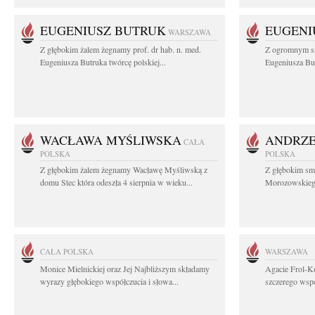
EUGENIUSZ BUTRUK
EUGENI
WARSZAWA
Z głębokim żalem żegnamy prof. dr hab. n. med.
Z ogromnym sm
Eugeniusza Butruka twórcę polskiej...
Eugeniusza But
WACŁAWA MYŚLIWSKA
ANDRZE
CAŁA
POLSKA
POLSKA
Z głębokim żalem żegnamy Wacławę Myśliwską z
Z głębokim sm
domu Stec która odeszła 4 sierpnia w wieku...
Morozowskiego 
CAŁA POLSKA
WARSZAWA
Monice Mielnickiej oraz Jej Najbliższym składamy
Agacie Frol-Ko
wyrazy głębokiego współczucia i słowa...
szczerego wspó