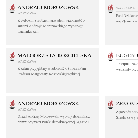
ANDRZEJ MOROZOWSKI
WARSZAWA
WARSZAWA
Pani Dziekanie
Z głębokim smutkiem przyjąłem wiadomość o
współczucia or
śmierci Andrzeja Morozowskiego wybitnego
dziennikarza,...
MAŁGORZATA KOŚCIELSKA
EUGENI
WARSZAWA
1 sierpnia 202
Z żalem przyjęliśmy wiadomość o śmierci Pani
wspaniały przyj
Profesor Małgorzaty Kościelskiej wybitnej...
ANDRZEJ MOROZOWSKI
ZENON 
WARSZAWA
Z powodu śmie
Umarł Andrzej Morozowski wybitny dziennikarz i
Smolarka wyraz
prawy obywatel Polski demokratycznej. Agacie i...