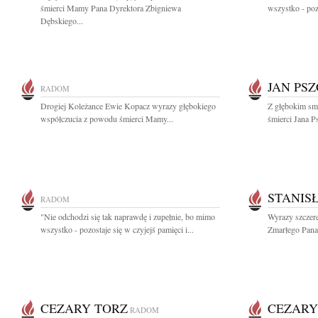
śmierci Mamy Pana Dyrektora Zbigniewa
wszystko - pozo
Dębskiego...
JAN PS
RADOM
Drogiej Koleżance Ewie Kopacz wyrazy głębokiego
Z głębokim smu
współczucia z powodu śmierci Mamy...
śmierci Jana 
STANIS
RADOM
"Nie odchodzi się tak naprawdę i zupełnie, bo mimo
Wyrazy szczere
wszystko - pozostaje się w czyjejś pamięci i...
Zmarłego Pana
CEZARY TORZ
CEZARY
RADOM