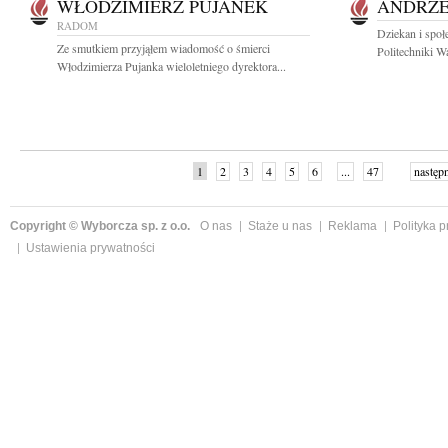
WŁODZIMIERZ PUJANEK
ANDRZE
RADOM
Dziekan i społ
Ze smutkiem przyjąłem wiadomość o śmierci
Politechniki Wa
Włodzimierza Pujanka wieloletniego dyrektora...
1
2
3
4
5
6
...
47
następ
Copyright © Wyborcza sp. z o.o.
O nas
Staże u nas
Reklama
Polityka 
Ustawienia prywatności