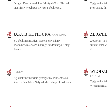
Drogiej Koleżance doktor Martynie Torz-Pietrzak
Z głębokim żal
pragniemy przekazać wyrazy głębokiego...
Przyjaciela, dr
JAKUB KUPIDURA
ZBIGNI
WARSZAWA
Z głębokim smutkiem i żalem przyjęliśmy
Z ogromnym s
wiadomość o śmierci naszego serdecznego Kolegi
śmierci Pana Z
Jakuba...
Z...
WŁODZI
RADOM
RADOM
Z głębokim smutkiem przyjęliśmy wiadomość o
Z głębokim ża
śmierci Pani Marii Syty od kliku dni prokuratora w...
Włodzimierza 