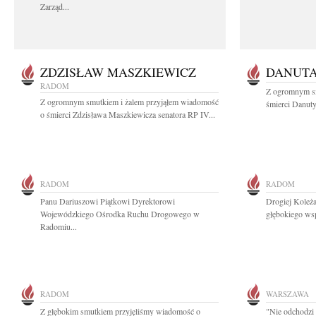
Zarząd...
ZDZISŁAW MASZKIEWICZ
DANUT
RADOM
Z ogromnym s
Z ogromnym smutkiem i żalem przyjąłem wiadomość
śmierci Danuty
o śmierci Zdzisława Maszkiewicza senatora RP IV...
RADOM
RADOM
Panu Dariuszowi Piątkowi Dyrektorowi
Drogiej Koleż
Wojewódzkiego Ośrodka Ruchu Drogowego w
głębokiego ws
Radomiu...
RADOM
WARSZAWA
Z głębokim smutkiem przyjęliśmy wiadomość o
"Nie odchodzi 