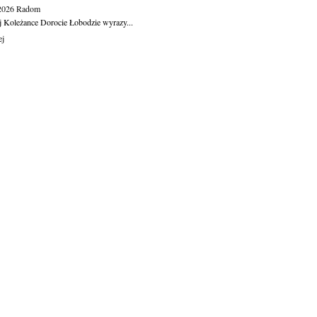
.2026
Radom
j Koleżance Dorocie Łobodzie wyrazy...
ej