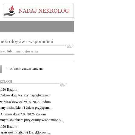
 nekrologów i wspomnień
wisko lub numer ogłoszenia:
+ szukanie zaawansowane
KROLOGI
.2026
Radom
Ciskowskiej wyrazy najgłębszego...
aw Maszkiewicz
29.07.2026
Radom
mnym smutkiem i żalem przyjąłem...
a Grabowska
07.07.2026
Radom
mnym smutkiem przyjęliśmy wiadomość o...
.2026
Radom
ariuszowi Piątkowi Dyrektorowi...