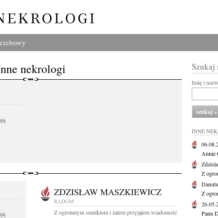
grzebowy
Inne nekrologi
Szukaj
Imię i naz
ają
INNE NE
06.08
Annie 
Zdzisł
Z ogro
Danut
ZDZISŁAW MASZKIEWICZ
Z ogro
RADOM
26.05
Z ogromnym smutkiem i żalem przyjąłem wiadomość
Panu D
ają