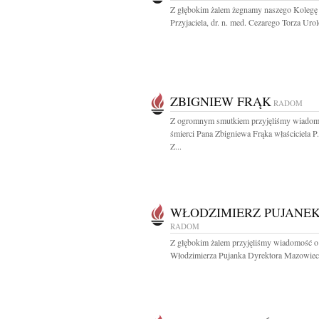
Z głębokim żalem żegnamy naszego Kole­gę 
Przyjaciela, dr. n. med. Cezarego Torza Urol
ZBIGNIEW FRĄK
RADOM
Z ogromnym smutkiem przyjęliśmy wiadom
śmierci Pana Zbigniewa Frąka właściciela P
Z...
WŁODZIMIERZ PUJANE
RADOM
Z głębokim żalem przyjęliśmy wiadomość o
Włodzimierza Pujanka Dyrektora Mazowieck