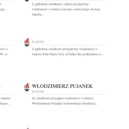
i
Z głębokim smutkiem i żalem przyjęliśmy
oga...
wiadomość o śmierci naszego serdecznego Kolegi
Jakuba...
RADOM
ość o
Z głębokim smutkiem przyjęliśmy wiadomość o
.W. A-
śmierci Pani Marii Syty od kliku dni prokuratora w...
K
WŁODZIMIERZ PUJANEK
RADOM
 śmierci
Ze smutkiem przyjąłem wiadomość o śmierci
iego...
Włodzimierza Pujanka wieloletniego dyrektora...