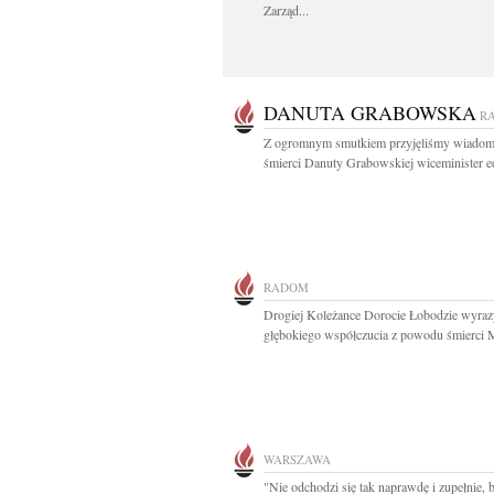
Zarząd...
DANUTA GRABOWSKA
R
Z ogromnym smutkiem przyjęliśmy wiadom
śmierci Danuty Grabowskiej wiceminister ed
RADOM
Drogiej Koleżance Dorocie Łobodzie wyraz
głębokiego współczucia z powodu śmierci 
WARSZAWA
"Nie odchodzi się tak naprawdę i zupełnie,