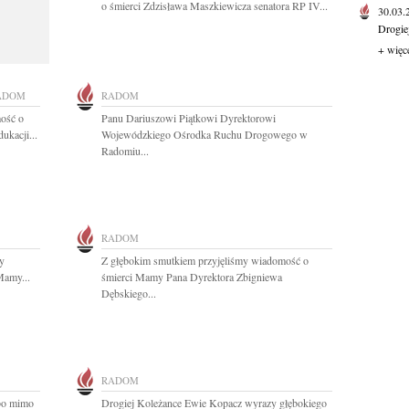
o śmierci Zdzisława Maszkiewicza senatora RP IV...
30.03
Drogie
+ więc
ADOM
RADOM
ość o
Panu Dariuszowi Piątkowi Dyrektorowi
ukacji...
Wojewódzkiego Ośrodka Ruchu Drogowego w
Radomiu...
RADOM
y
Z głębokim smutkiem przyjęliśmy wiadomość o
Mamy...
śmierci Mamy Pana Dyrektora Zbigniewa
Dębskiego...
RADOM
 bo mimo
Drogiej Koleżance Ewie Kopacz wyrazy głębokiego