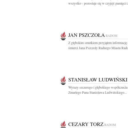
wszystko - pozostaje się w czyjejś pamięci i.
JAN PSZCZOŁA
RADOM
Z głębokim smutkiem przyjąłem informację 
śmierci Jana Pszczoły Radnego Miasta Rado
STANISŁAW LUDWIŃSKI
Wyrazy szczerego i głębokiego współczucia
Zmarłego Pana Stanisława Ludwińskiego...
CEZARY TORZ
RADOM