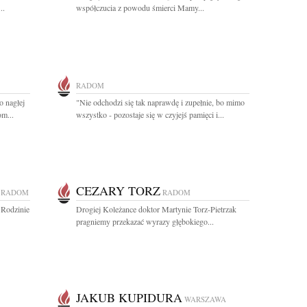
..
współczucia z powodu śmierci Mamy...
RADOM
o nagłej
"Nie odchodzi się tak naprawdę i zupełnie, bo mimo
m...
wszystko - pozostaje się w czyjejś pamięci i...
CEZARY TORZ
RADOM
RADOM
 Rodzinie
Drogiej Koleżance doktor Martynie Torz-Pietrzak
pragniemy przekazać wyrazy głębokiego...
JAKUB KUPIDURA
WARSZAWA