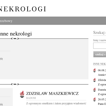
grzebowy
Inne nekrologi
Szukaj
Imię i naz
ają
INNE NE
06.08
Annie 
Zdzisł
Z ogro
Danut
ZDZISŁAW MASZKIEWICZ
Z ogro
RADOM
26.05
Z ogromnym smutkiem i żalem przyjąłem wiadomość
Panu D
ają