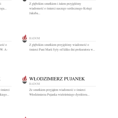
i
Z głębokim smutkiem i żalem przyjęliśmy
oga...
wiadomość o śmierci naszego serdecznego Kolegi
Jakuba...
RADOM
ość o
Z głębokim smutkiem przyjęliśmy wiadomość o
.W. A-
śmierci Pani Marii Syty od kliku dni prokuratora w...
K
WŁODZIMIERZ PUJANEK
RADOM
 śmierci
Ze smutkiem przyjąłem wiadomość o śmierci
iego...
Włodzimierza Pujanka wieloletniego dyrektora...