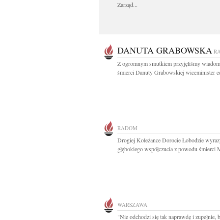
Zarząd...
DANUTA GRABOWSKA
R
Z ogromnym smutkiem przyjęliśmy wiadom
śmierci Danuty Grabowskiej wiceminister ed
RADOM
Drogiej Koleżance Dorocie Łobodzie wyraz
głębokiego współczucia z powodu śmierci 
WARSZAWA
"Nie odchodzi się tak naprawdę i zupełnie,