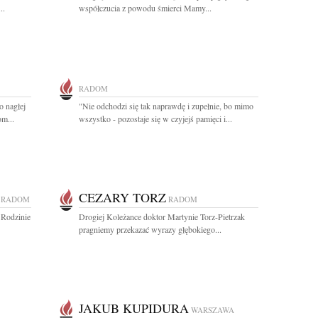
..
współczucia z powodu śmierci Mamy...
RADOM
o nagłej
"Nie odchodzi się tak naprawdę i zupełnie, bo mimo
m...
wszystko - pozostaje się w czyjejś pamięci i...
CEZARY TORZ
RADOM
RADOM
 Rodzinie
Drogiej Koleżance doktor Martynie Torz-Pietrzak
pragniemy przekazać wyrazy głębokiego...
JAKUB KUPIDURA
WARSZAWA