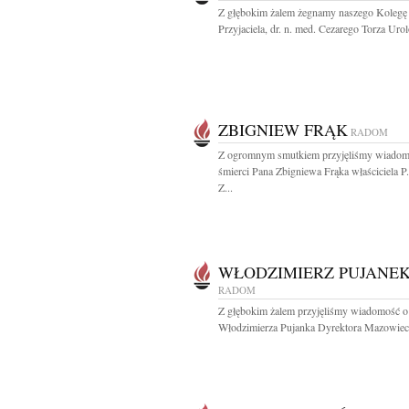
Z głębokim żalem żegnamy naszego Kole­gę 
Przyjaciela, dr. n. med. Cezarego Torza Urol
ZBIGNIEW FRĄK
RADOM
Z ogromnym smutkiem przyjęliśmy wiadom
śmierci Pana Zbigniewa Frąka właściciela P
Z...
WŁODZIMIERZ PUJANE
RADOM
Z głębokim żalem przyjęliśmy wiadomość o
Włodzimierza Pujanka Dyrektora Mazowieck