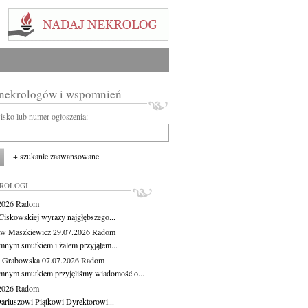
 nekrologów i wspomnień
wisko lub numer ogłoszenia:
+ szukanie zaawansowane
KROLOGI
.2026
Radom
Ciskowskiej wyrazy najgłębszego...
aw Maszkiewicz
29.07.2026
Radom
mnym smutkiem i żalem przyjąłem...
a Grabowska
07.07.2026
Radom
mnym smutkiem przyjęliśmy wiadomość o...
.2026
Radom
ariuszowi Piątkowi Dyrektorowi...