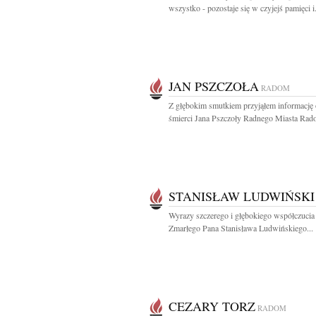
wszystko - pozostaje się w czyjejś pamięci i.
JAN PSZCZOŁA
RADOM
Z głębokim smutkiem przyjąłem informację 
śmierci Jana Pszczoły Radnego Miasta Rado
STANISŁAW LUDWIŃSKI
Wyrazy szczerego i głębokiego współczucia
Zmarłego Pana Stanisława Ludwińskiego...
CEZARY TORZ
RADOM