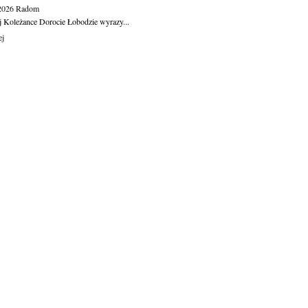
.2026
Radom
j Koleżance Dorocie Łobodzie wyrazy...
ej