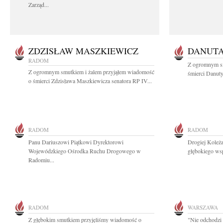
Zarząd...
ZDZISŁAW MASZKIEWICZ
DANUT
RADOM
Z ogromnym s
Z ogromnym smutkiem i żalem przyjąłem wiadomość
śmierci Danuty
o śmierci Zdzisława Maszkiewicza senatora RP IV...
RADOM
RADOM
Panu Dariuszowi Piątkowi Dyrektorowi
Drogiej Koleż
Wojewódzkiego Ośrodka Ruchu Drogowego w
głębokiego ws
Radomiu...
RADOM
WARSZAWA
Z głębokim smutkiem przyjęliśmy wiadomość o
"Nie odchodzi 