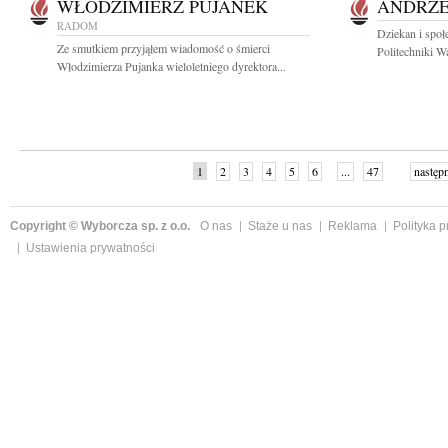
WŁODZIMIERZ PUJANEK
ANDRZE
RADOM
Dziekan i społ
Ze smutkiem przyjąłem wiadomość o śmierci
Politechniki Wa
Włodzimierza Pujanka wieloletniego dyrektora...
1
2
3
4
5
6
...
47
następ
Copyright © Wyborcza sp. z o.o.
O nas
Staże u nas
Reklama
Polityka 
Ustawienia prywatności