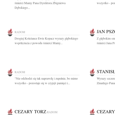
śmierci Mamy Pana Dyrektora Zbigniewa
wszystko - pozo
Dębskiego...
JAN PS
RADOM
Drogiej Koleżance Ewie Kopacz wyrazy głębokiego
Z głębokim smu
współczucia z powodu śmierci Mamy...
śmierci Jana 
STANIS
RADOM
"Nie odchodzi się tak naprawdę i zupełnie, bo mimo
Wyrazy szczere
wszystko - pozostaje się w czyjejś pamięci i...
Zmarłego Pana
CEZARY TORZ
CEZARY
RADOM