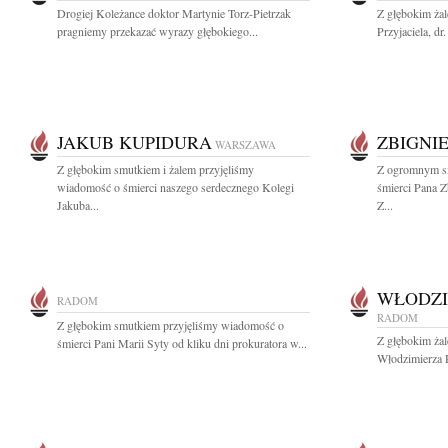
Drogiej Koleżance doktor Martynie Torz-Pietrzak
Z głębokim żal
pragniemy przekazać wyrazy głębokiego...
Przyjaciela, dr
JAKUB KUPIDURA
ZBIGNI
WARSZAWA
Z głębokim smutkiem i żalem przyjęliśmy
Z ogromnym s
wiadomość o śmierci naszego serdecznego Kolegi
śmierci Pana Z
Jakuba...
Z...
WŁODZI
RADOM
RADOM
Z głębokim smutkiem przyjęliśmy wiadomość o
Z głębokim ża
śmierci Pani Marii Syty od kliku dni prokuratora w...
Włodzimierza 