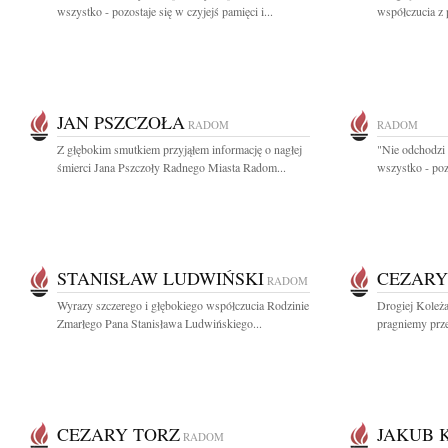
wszystko - pozostaje się w czyjejś pamięci i...
współczucia z
JAN PSZCZOŁA
RADOM
RADOM
Z głębokim smutkiem przyjąłem informację o nagłej
"Nie odchodzi 
śmierci Jana Pszczoły Radnego Miasta Radom...
wszystko - pozo
STANISŁAW LUDWIŃSKI
CEZARY
RADOM
Wyrazy szczerego i głębokiego współczucia Rodzinie
Drogiej Koleża
Zmarłego Pana Stanisława Ludwińskiego...
pragniemy prze
CEZARY TORZ
JAKUB 
RADOM