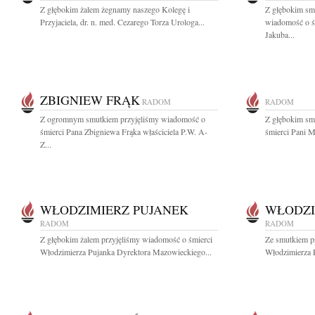
Z głębokim żalem żegnamy naszego Kole­gę i
Z głębokim smu
Przyjaciela, dr. n. med. Cezarego Torza Urologa...
wiadomość o ś
Jakuba...
ZBIGNIEW FRĄK
RADOM
RADOM
Z ogromnym smutkiem przyjęliśmy wiadomość o
Z głębokim sm
śmierci Pana Zbigniewa Frąka właściciela P.W. A-
śmierci Pani Ma
Z...
WŁODZIMIERZ PUJANEK
WŁODZI
RADOM
RADOM
Z głębokim żalem przyjęliśmy wiadomość o śmierci
Ze smutkiem p
Włodzimierza Pujanka Dyrektora Mazowieckiego...
Włodzimierza P