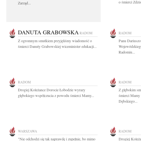
o śmierci Zdzi
Zarząd...
DANUTA GRABOWSKA
RADOM
RADOM
Z ogromnym smutkiem przyjęliśmy wiadomość o
Panu Dariuszo
śmierci Danuty Grabowskiej wiceminister edukacji...
Wojewódzkieg
Radomiu...
RADOM
RADOM
Drogiej Koleżance Dorocie Łobodzie wyrazy
Z głębokim sm
głębokiego współczucia z powodu śmierci Mamy...
śmierci Mamy 
Dębskiego...
WARSZAWA
RADOM
"Nie odchodzi się tak naprawdę i zupełnie, bo mimo
Drogiej Koleż