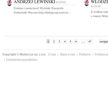
ANDRZEJ LEWIŃSKI
WŁODZI
RADOM
RADOM
Dziekan i społeczność Wydziału Transportu
Z wielkim smu
Politechniki Warszawskiej składają najszczersze...
o śmierci Włod
1
2
3
4
5
6
...
47
następ
Copyright © Wyborcza sp. z o.o.
O nas
Staże u nas
Reklama
Polityka 
Ustawienia prywatności