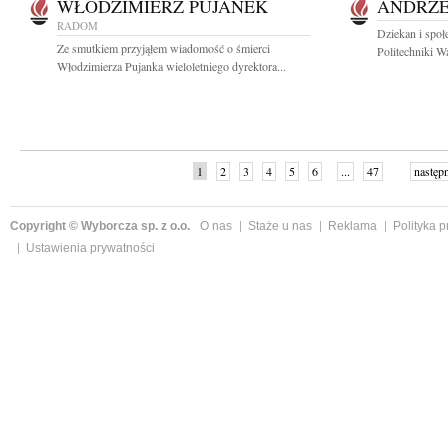
WŁODZIMIERZ PUJANEK
ANDRZE
RADOM
Dziekan i społ
Ze smutkiem przyjąłem wiadomość o śmierci
Politechniki Wa
Włodzimierza Pujanka wieloletniego dyrektora...
1
2
3
4
5
6
...
47
następ
Copyright © Wyborcza sp. z o.o.
O nas
Staże u nas
Reklama
Polityka 
Ustawienia prywatności