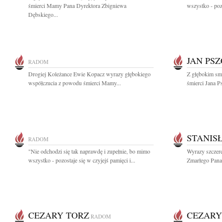
śmierci Mamy Pana Dyrektora Zbigniewa
wszystko - pozo
Dębskiego...
JAN PS
RADOM
Drogiej Koleżance Ewie Kopacz wyrazy głębokiego
Z głębokim smu
współczucia z powodu śmierci Mamy...
śmierci Jana 
STANIS
RADOM
"Nie odchodzi się tak naprawdę i zupełnie, bo mimo
Wyrazy szczere
wszystko - pozostaje się w czyjejś pamięci i...
Zmarłego Pana
CEZARY TORZ
CEZARY
RADOM