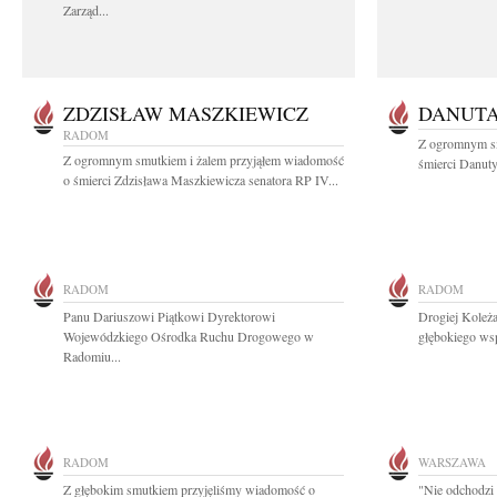
Zarząd...
ZDZISŁAW MASZKIEWICZ
DANUT
RADOM
Z ogromnym s
Z ogromnym smutkiem i żalem przyjąłem wiadomość
śmierci Danuty
o śmierci Zdzisława Maszkiewicza senatora RP IV...
RADOM
RADOM
Panu Dariuszowi Piątkowi Dyrektorowi
Drogiej Koleż
Wojewódzkiego Ośrodka Ruchu Drogowego w
głębokiego ws
Radomiu...
RADOM
WARSZAWA
Z głębokim smutkiem przyjęliśmy wiadomość o
"Nie odchodzi 