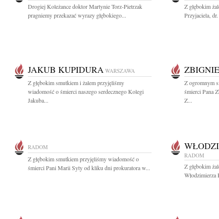
Drogiej Koleżance doktor Martynie Torz-Pietrzak
Z głębokim żal
pragniemy przekazać wyrazy głębokiego...
Przyjaciela, dr
JAKUB KUPIDURA
ZBIGNI
WARSZAWA
Z głębokim smutkiem i żalem przyjęliśmy
Z ogromnym s
wiadomość o śmierci naszego serdecznego Kolegi
śmierci Pana Z
Jakuba...
Z...
WŁODZI
RADOM
RADOM
Z głębokim smutkiem przyjęliśmy wiadomość o
Z głębokim ża
śmierci Pani Marii Syty od kliku dni prokuratora w...
Włodzimierza 