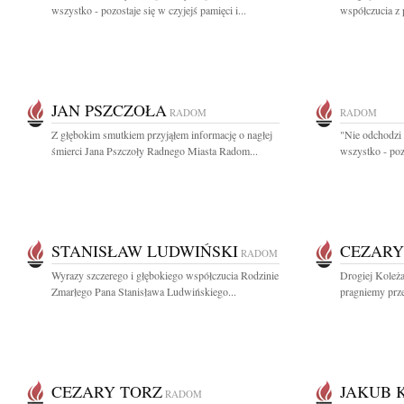
wszystko - pozostaje się w czyjejś pamięci i...
współczucia z
JAN PSZCZOŁA
RADOM
RADOM
Z głębokim smutkiem przyjąłem informację o nagłej
"Nie odchodzi 
śmierci Jana Pszczoły Radnego Miasta Radom...
wszystko - pozo
STANISŁAW LUDWIŃSKI
CEZARY
RADOM
Wyrazy szczerego i głębokiego współczucia Rodzinie
Drogiej Koleża
Zmarłego Pana Stanisława Ludwińskiego...
pragniemy prze
CEZARY TORZ
JAKUB 
RADOM