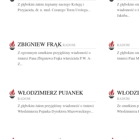
Z głębokim żalem żegnamy naszego Kole­gę i
Z głębokim smu
Przyjaciela, dr. n. med. Cezarego Torza Urologa...
wiadomość o ś
Jakuba...
ZBIGNIEW FRĄK
RADOM
RADOM
Z ogromnym smutkiem przyjęliśmy wiadomość o
Z głębokim sm
śmierci Pana Zbigniewa Frąka właściciela P.W. A-
śmierci Pani Ma
Z...
WŁODZIMIERZ PUJANEK
WŁODZI
RADOM
RADOM
Z głębokim żalem przyjęliśmy wiadomość o śmierci
Ze smutkiem p
Włodzimierza Pujanka Dyrektora Mazowieckiego...
Włodzimierza P