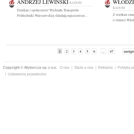
ANDRZEJ LEWIŃSKI
WŁODZI
RADOM
RADOM
Dziekan i społeczność Wydziału Transportu
Z wielkim smu
Politechniki Warszawskiej składają najszczersze...
o śmierci Włod
1
2
3
4
5
6
...
47
następ
Copyright © Wyborcza sp. z o.o.
O nas
Staże u nas
Reklama
Polityka 
Ustawienia prywatności