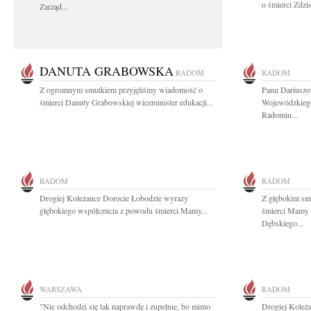
o śmierci Zdzi
Zarząd...
DANUTA GRABOWSKA
RADOM
RADOM
Z ogromnym smutkiem przyjęliśmy wiadomość o
Panu Dariuszo
śmierci Danuty Grabowskiej wiceminister edukacji...
Wojewódzkieg
Radomiu...
RADOM
RADOM
Drogiej Koleżance Dorocie Łobodzie wyrazy
Z głębokim sm
głębokiego współczucia z powodu śmierci Mamy...
śmierci Mamy 
Dębskiego...
WARSZAWA
RADOM
"Nie odchodzi się tak naprawdę i zupełnie, bo mimo
Drogiej Koleż