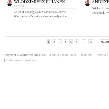
WŁODZIMIERZ PUJANEK
ANDRZE
RADOM
Dziekan i społ
Ze smutkiem przyjąłem wiadomość o śmierci
Politechniki Wa
Włodzimierza Pujanka wieloletniego dyrektora...
1
2
3
4
5
6
...
47
następ
Copyright © Wyborcza sp. z o.o.
O nas
Staże u nas
Reklama
Polityka 
Ustawienia prywatności