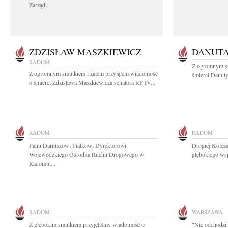
Zarząd...
ZDZISŁAW MASZKIEWICZ
DANUT
RADOM
Z ogromnym s
Z ogromnym smutkiem i żalem przyjąłem wiadomość
śmierci Danuty
o śmierci Zdzisława Maszkiewicza senatora RP IV...
RADOM
RADOM
Panu Dariuszowi Piątkowi Dyrektorowi
Drogiej Koleż
Wojewódzkiego Ośrodka Ruchu Drogowego w
głębokiego ws
Radomiu...
RADOM
WARSZAWA
Z głębokim smutkiem przyjęliśmy wiadomość o
"Nie odchodzi 