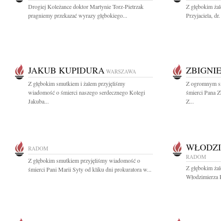
Drogiej Koleżance doktor Martynie Torz-Pietrzak
Z głębokim żal
pragniemy przekazać wyrazy głębokiego...
Przyjaciela, dr
JAKUB KUPIDURA
ZBIGNI
WARSZAWA
Z głębokim smutkiem i żalem przyjęliśmy
Z ogromnym s
wiadomość o śmierci naszego serdecznego Kolegi
śmierci Pana Z
Jakuba...
Z...
WŁODZI
RADOM
RADOM
Z głębokim smutkiem przyjęliśmy wiadomość o
Z głębokim ża
śmierci Pani Marii Syty od kliku dni prokuratora w...
Włodzimierza 