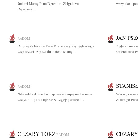
śmierci Mamy Pana Dyrektora Zbigniewa
wszystko - pozo
Dębskiego...
JAN PS
RADOM
Drogiej Koleżance Ewie Kopacz wyrazy głębokiego
Z głębokim smu
współczucia z powodu śmierci Mamy...
śmierci Jana 
STANIS
RADOM
"Nie odchodzi się tak naprawdę i zupełnie, bo mimo
Wyrazy szczere
wszystko - pozostaje się w czyjejś pamięci i...
Zmarłego Pana
CEZARY TORZ
CEZARY
RADOM