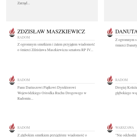
Zarząd...
ZDZISŁAW MASZKIEWICZ
DANUT
RADOM
Z ogromnym s
Z ogromnym smutkiem i żalem przyjąłem wiadomość
śmierci Danuty
o śmierci Zdzisława Maszkiewicza senatora RP IV...
RADOM
RADOM
Panu Dariuszowi Piątkowi Dyrektorowi
Drogiej Koleż
Wojewódzkiego Ośrodka Ruchu Drogowego w
głębokiego ws
Radomiu...
RADOM
WARSZAWA
Z głębokim smutkiem przyjęliśmy wiadomość o
"Nie odchodzi 