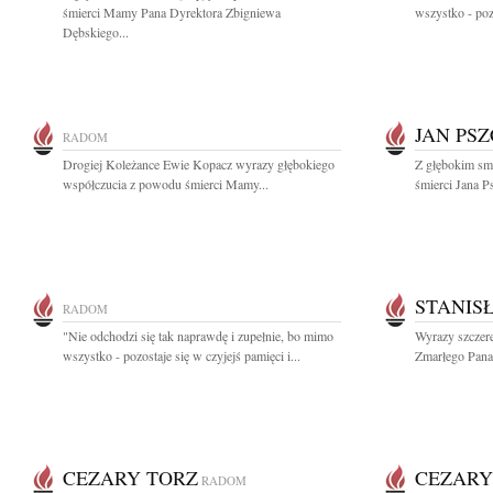
śmierci Mamy Pana Dyrektora Zbigniewa
wszystko - pozo
Dębskiego...
JAN PS
RADOM
Drogiej Koleżance Ewie Kopacz wyrazy głębokiego
Z głębokim smu
współczucia z powodu śmierci Mamy...
śmierci Jana 
STANIS
RADOM
"Nie odchodzi się tak naprawdę i zupełnie, bo mimo
Wyrazy szczere
wszystko - pozostaje się w czyjejś pamięci i...
Zmarłego Pana
CEZARY TORZ
CEZARY
RADOM