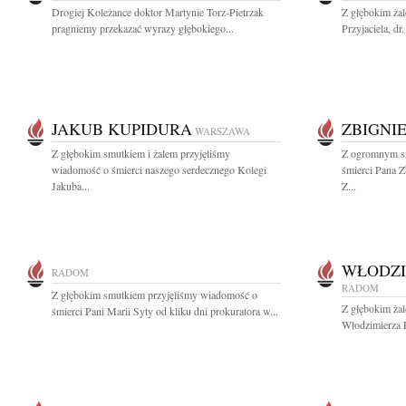
Drogiej Koleżance doktor Martynie Torz-Pietrzak
Z głębokim żal
pragniemy przekazać wyrazy głębokiego...
Przyjaciela, dr
JAKUB KUPIDURA
ZBIGNI
WARSZAWA
Z głębokim smutkiem i żalem przyjęliśmy
Z ogromnym s
wiadomość o śmierci naszego serdecznego Kolegi
śmierci Pana Z
Jakuba...
Z...
WŁODZI
RADOM
RADOM
Z głębokim smutkiem przyjęliśmy wiadomość o
Z głębokim ża
śmierci Pani Marii Syty od kliku dni prokuratora w...
Włodzimierza 