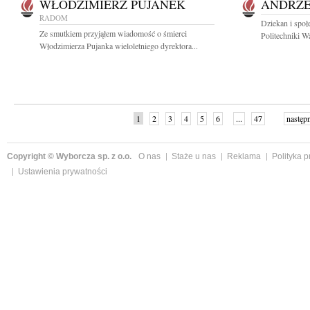
WŁODZIMIERZ PUJANEK
ANDRZE
RADOM
Dziekan i społ
Ze smutkiem przyjąłem wiadomość o śmierci
Politechniki Wa
Włodzimierza Pujanka wieloletniego dyrektora...
1
2
3
4
5
6
...
47
następ
Copyright © Wyborcza sp. z o.o.
O nas
Staże u nas
Reklama
Polityka 
Ustawienia prywatności