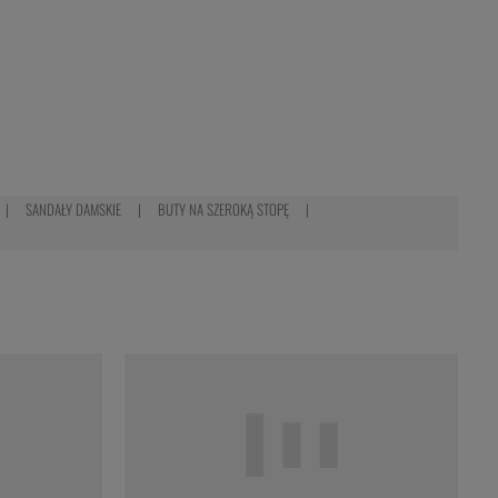
SANDAŁY DAMSKIE
BUTY NA SZEROKĄ STOPĘ