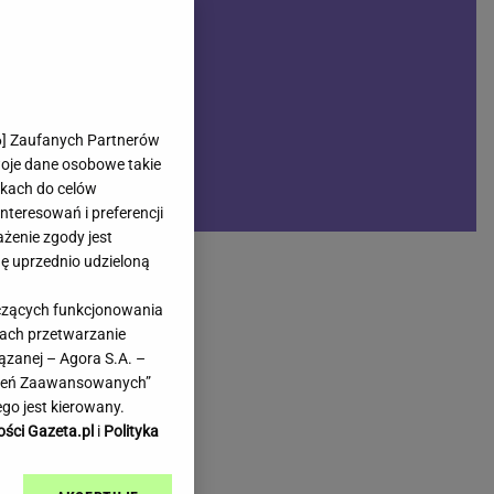
rmienia
Gliwice
Kielce
hodowe
Kraków
Lublin
Łódź
6
] Zaufanych Partnerów
woje dane osobowe takie
Olsztyn
likach do celów
Opole
teresowań i preferencji
e
Płock
ażenie zgody jest
we
Poznań
dę uprzednio udzieloną
Radom
yczących funkcjonowania
Rzeszów
kach przetwarzanie
inowe
Sosnowiec
ązanej – Agora S.A. –
inowe
Szczecin
awień Zaawansowanych”
Melo Radio
Toruń
go jest kierowany.
Trójmiasto
ości Gazeta.pl
i
Polityka
Warszawa
Wrocław