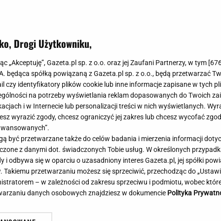
Meghan Markle
Krzesełka do ka
Magda Gessler
Łóżka dla dzieci
Barbara Kurdej-Szatan
Foteliki samoc
ko, Drogi Użytkowniku,
Księżna Kate
Przepisy
Porady
Jak zrobić?
jąc „Akceptuję”, Gazeta.pl sp. z o.o. oraz jej Zaufani Partnerzy, w tym [
67
.A. będąca spółką powiązaną z Gazeta.pl sp. z o.o., będą przetwarzać T
Na czasie
Grzyby
ail czy identyfikatory plików cookie lub inne informacje zapisane w tych p
Memy
Koronawirus
gólności na potrzeby wyświetlania reklam dopasowanych do Twoich zain
Radio Zet
Porady - Zdrowi
acjach i w Internecie lub personalizacji treści w nich wyświetlanych. Wyr
Radio Pogoda
Sukienki jeanso
cesz wyrazić zgody, chcesz ograniczyć jej zakres lub chcesz wycofać zgo
Radio internetowe
Torebki worki
aawansowanych”.
 być przetwarzane także do celów badania i mierzenia informacji dot
Rock Radio
Życzenia
 łączone z danymi dot. świadczonych Tobie usług. W określonych przypad
Złote Przeboje
Życzenia urodz
i odbywa się w oparciu o uzasadniony interes Gazeta.pl, jej spółki powi
Chillizet - radio internetowe
Życzenia imien
. Takiemu przetwarzaniu możesz się sprzeciwić, przechodząc do „Ust
Podcasty
Newsy, plotki - 
nistratorem – w zależności od zakresu sprzeciwu i podmiotu, wobec które
E-booki - Audiobooki
Lifestyle
etwarzaniu danych osobowych znajdziesz w dokumencie
Polityka Prywatn
Planeta.pl
Co obejrzeć