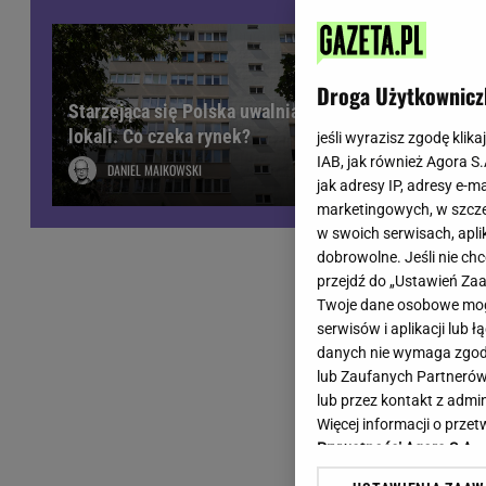
Wiadomości z Polski
Tenis
Plotki na topie
Sporty Walki
Niedziela handlowa
Siatkówka
Droga Użytkownicz
Informacje na bieżąco
Starzejąca się Polska uwalnia tysiące
PlusLiga
lokali. Co czeka rynek?
Metro Warszawa
Lekkoatletyka
jeśli wyrazisz zgodę klika
IAB, jak również Agora S
Duży Format
Kolarstwo
DANIEL MAIKOWSKI
jak adresy IP, adresy e-m
Pogoda Warszawa
Bieganie
marketingowych, w szcze
Pogoda Kraków
Trening - ćwiczenia
w swoich serwisach, aplik
Pogoda Gdańsk
Ćwiczenia
dobrowolne. Jeśli nie ch
Pogoda Poznań
Dieta - Odżywianie
przejdź do „Ustawień Z
Twoje dane osobowe mogą
Pogoda Wrocław
Jak schudnąć?
serwisów i aplikacji lub
Gazeta na X
Sport - Fitness
danych nie wymaga zgody 
Fitness
lub Zaufanych Partnerów
F1 - Formuła 1
lub przez kontakt z admi
Więcej informacji o prz
Prywatności Agora S.A.