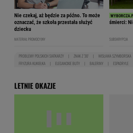
Nie czekaj, aż będzie za późno. To może
oznaczać, że szkoła przestała służyć
śmierci: Ni
dziecku
MATERIAŁ PROMOCYJNY
SUBSKRYPCJA
PROBLEMY POLSKICH SIATKARZY
ZNAK Z '30'
WISŁAWA SZYMBORSKA
FRYZURA KUKIEŁKA
ELEGANCKIE BUTY
BALERINY
ESPADRYLE
LETNIE OKAZJE