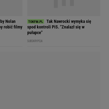
Przetargi
Licytacje komornicze
Komputery Forum
Alkomat online
yby Nolan
Tak Nawrocki wymyka się
Kalkulator opłacalności LPG
y robić filmy
spod kontroli PiS. "Znalazł się w
Przelicznik cm na cale i stopy
pułapce"
Kalkulator momentu obrotowego
SUBSKRYPCJA
Kalkulator mocy
Kalkulator zużycia paliwa
Kalkulator rozmiaru opon
Przelicznik mile na kilometry