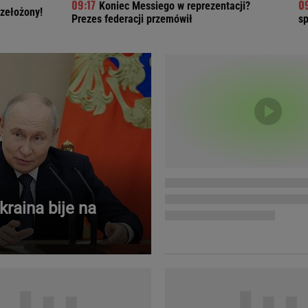
Koniec Messiego w reprezentacji?
rzełożony!
Telewizor LG O
Prezes federacji przemówił
sp
kraina bije na
Doda
Kalkulator Poro
Magda Gessler
Kalendarz dni p
Agnieszka Woźniak-Starak
Kalendarz ciąży