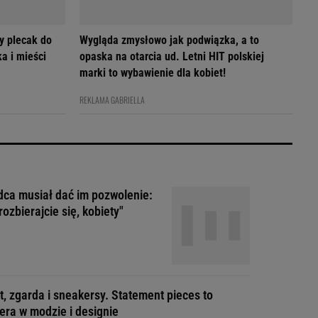
y plecak do
Wygląda zmysłowo jak podwiązka, a to
a i mieści
opaska na otarcia ud. Letni HIT polskiej
marki to wybawienie dla kobiet!
REKLAMA GABRIELLA
ca musiał dać im pozwolenie:
rozbierajcie się, kobiety"
t, zgarda i sneakersy. Statement pieces to
era w modzie i designie