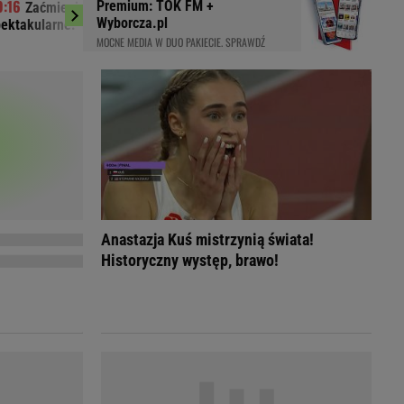
Premium: TOK FM +
Zaćmienie Słońca będzie
Gawryluk reag
LED
Wyborcza.pl
ektakularne. Tak zrobisz najlepsze zdjęcia
u Nawrockiego. Co n
MOCNE MEDIA W DUO PAKIECIE. SPRAWDŹ
Anastazja Kuś mistrzynią świata!
Historyczny występ, brawo!
du
Rodzina
łodnych
Wakacje
Sennik