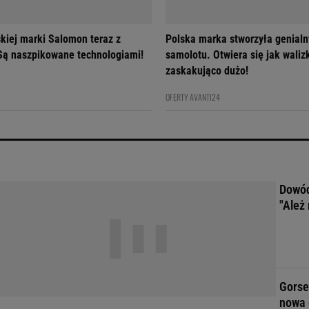
skiej marki Salomon teraz z
Polska marka stworzyła genialn
ą naszpikowane technologiami!
samolotu. Otwiera się jak walizk
zaskakująco dużo!
OFERTY AVANTI24
Dowód
"Ależ 
Gorse
nowa 