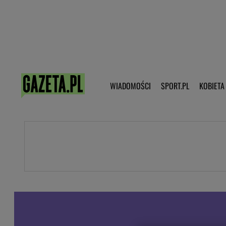
Poczta - Logowanie
Pobierz 
WIADOMOŚCI
SPORT.PL
KOBIETA
DZIECKO
KOBIETA
KULTURA
NEX
WIADOMOŚCI
SPORT
G.PL
Skoki narciarskie
Haps.pl
Ekstraklasa
Wiadomości ze świata
Bundesliga
Sport wiadomości
Liga Mistrzów
Horoskop
Liga Europy
Papież Franiszek
Koszykówka