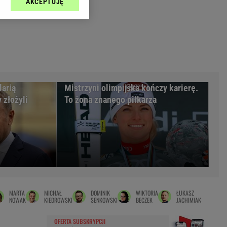
AKCEPTUJĘ
l sp. z o.o., jej
Zielona Góra
ić swoje preferencje
arzania danych poprzez
MAGAZYNY
ych”. Zmiana ustawień
syny
Kuchnia
a
Wysokie Obcasy
ach:
y
 celów identyfikacji.
larią
Mistrzyni olimpijska kończy karierę.
omiar reklam i treści,
rynarka
 złożyli
To żona znanego piłkarza
enka za 29zł
zula
 wide
y
to
MARTA
MICHAŁ
DOMINIK
WIKTORIA
ŁUKASZ
kim obcasie
NOWAK
KIEDROWSKI
SENKOWSKI
BECZEK
JACHIMIAK
OFERTA SUBSKRYPCJI