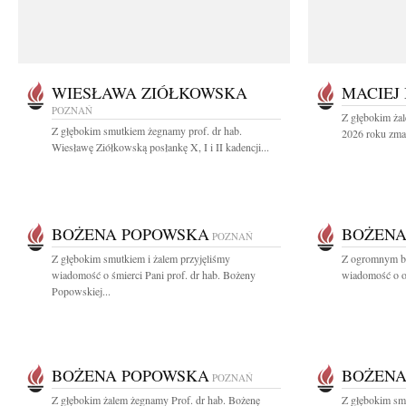
WIESŁAWA ZIÓŁKOWSKA
MACIEJ
POZNAŃ
Z głębokim żal
Z głębokim smutkiem żegnamy prof. dr hab.
2026 roku zmar
Wiesławę Ziółkowską posłankę X, I i II kadencji...
BOŻENA POPOWSKA
BOŻENA
POZNAŃ
Z głębokim smutkiem i żalem przyjęliśmy
Z ogromnym bó
wiadomość o śmierci Pani prof. dr hab. Bożeny
wiadomość o od
Popowskiej...
BOŻENA POPOWSKA
BOŻENA
POZNAŃ
Z głębokim żalem żegnamy Prof. dr hab. Bożenę
Z głębokim smu