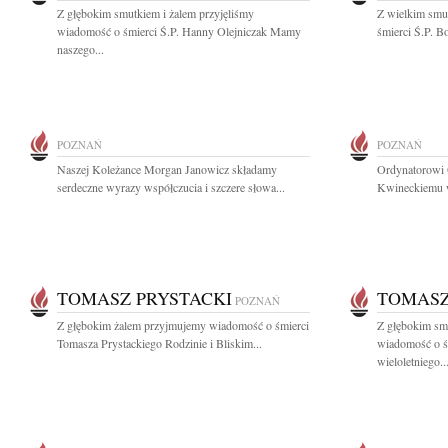
Z głębokim smutkiem i żalem przyjęliśmy
Z wielkim smu
wiadomość o śmierci Ś.P. Hanny Olejniczak Mamy
śmierci Ś.P. B
naszego...
POZNAŃ
POZNAŃ
Naszej Koleżance Morgan Janowicz składamy
Ordynatorowi 
serdeczne wyrazy współczucia i szczere słowa...
Kwineckiemu wy
TOMASZ PRYSTACKI
TOMASZ
POZNAŃ
Z głębokim żalem przyjmujemy wiadomość o śmierci
Z głębokim smu
Tomasza Prystackiego Rodzinie i Bliskim...
wiadomość o ś
wieloletniego..