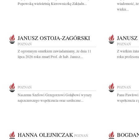
Popowską wieloletnią Kierowniczkę Zakładu...
wiadomość, że
wieku...
JANUSZ OSTOJA-ZAGÓRSKI
JANUSZ
POZNAŃ
POZNAŃ
Z ogromnym smutkiem zawiadamiamy, że dnia 11
Z wielkim żale
lipca 2026 roku zmarł Prof. dr hab. Janusz...
roku profesora
POZNAŃ
POZNAŃ
Naszemu Szefowi Grzegorzowi Gołąbowi wyrazy
Panu Pawłowi
najszczerszego współczucia oraz serdeczne...
współczucia z 
HANNA OLEJNICZAK
BOGDAN
POZNAŃ