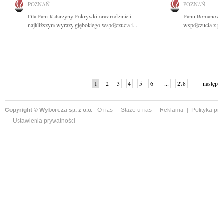
POZNAŃ
POZNAŃ
Dla Pani Katarzyny Pokrywki oraz rodzinie i
Panu Romanow
najbliższym wyrazy głębokiego współczucia i...
współczucia z 
1
2
3
4
5
6
...
278
następ
Copyright © Wyborcza sp. z o.o.
O nas
Staże u nas
Reklama
Polityka 
Ustawienia prywatności