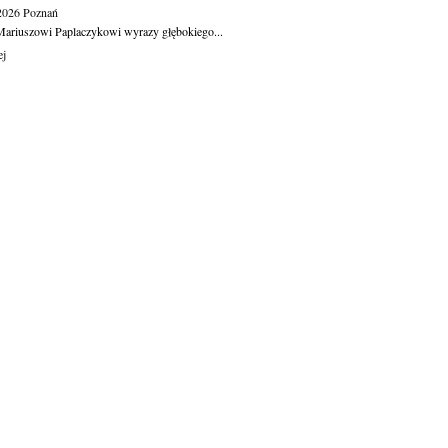
.2026
Poznań
ariuszowi Paplaczykowi wyrazy głębokiego...
ej