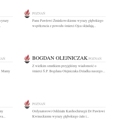
POZNAŃ
wyrazy
Panu Pawłowi Żminkowskiemu wyrazy głębokiego
.
współczucia z powodu śmierci Ojca składają...
BOGDAN OLEJNICZAK
NAŃ
POZNAŃ
Z wielkim smutkiem przyjęliśmy wiadomość o
ak Mamy
śmierci Ś.P. Bogdana Olejniczaka Dziadka naszego...
POZNAŃ
amy
Ordynatorowi Oddziału Kardiochirurgii Dr Pawłowi
a...
Kwineckiemu wyrazy głębokiego żalu i...