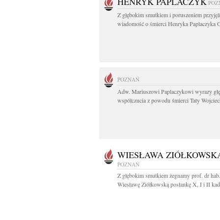
HENRYK PAPLACZYK
POZ
Z głębokim smutkiem i poruszeniem przyję
wiadomość o śmierci Henryka Paplaczyka O
POZNAŃ
Adw. Mariuszowi Paplaczykowi wyrazy gł
współczucia z powodu śmierci Taty Wojciech
WIESŁAWA ZIÓŁKOWSK
POZNAŃ
Z głębokim smutkiem żegnamy prof. dr hab
Wiesławę Ziółkowską posłankę X, I i II kade