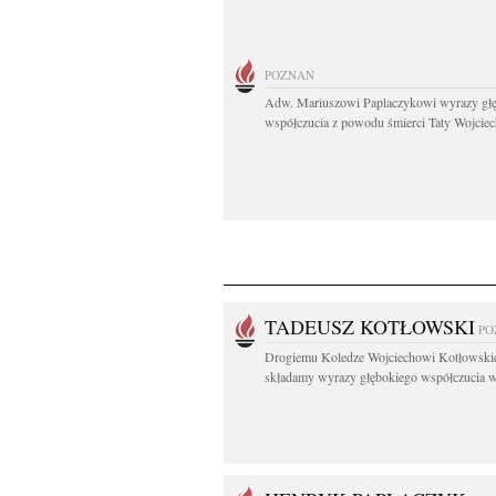
POZNAŃ
Adw. Mariuszowi Paplaczykowi wyrazy gł
współczucia z powodu śmierci Taty Wojciech
TADEUSZ KOTŁOWSKI
PO
Drogiemu Koledze Wojciechowi Kotłowsk
składamy wyrazy głębokiego współczucia w.