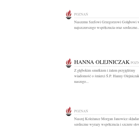
POZNAŃ
Naszemu Szefowi Grzegorzowi Gołąbowi 
najszczerszego współczucia oraz serdeczne..
HANNA OLEJNICZAK
POZ
Z głębokim smutkiem i żalem przyjęliśmy
wiadomość o śmierci Ś.P. Hanny Olejnicz
naszego...
POZNAŃ
Naszej Koleżance Morgan Janowicz skład
serdeczne wyrazy współczucia i szczere słow