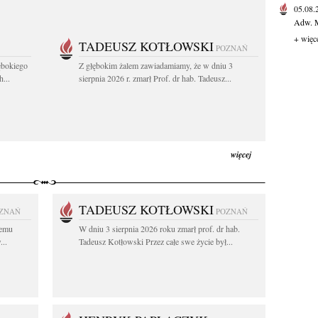
05.08
Adw. M
+ więc
TADEUSZ KOTŁOWSKI
POZNAŃ
ębokiego
Z głębokim żalem zawiadamiamy, że w dniu 3
...
sierpnia 2026 r. zmarł Prof. dr hab. Tadeusz...
więcej
TADEUSZ KOTŁOWSKI
ZNAŃ
POZNAŃ
iemu
W dniu 3 sierpnia 2026 roku zmarł prof. dr hab.
..
Tadeusz Kotłowski Przez całe swe życie był...