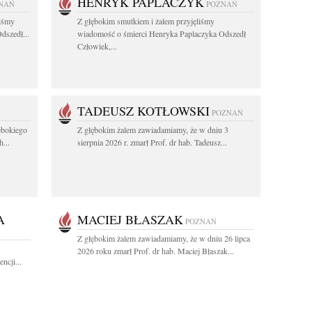
HENRYK PAPLACZYK
NAŃ
POZNAŃ
liśmy
Z głębokim smutkiem i żalem przyjęliśmy
dszedł...
wiadomość o śmierci Henryka Paplaczyka Odszedł
Człowiek,...
TADEUSZ KOTŁOWSKI
POZNAŃ
ębokiego
Z głębokim żalem zawiadamiamy, że w dniu 3
...
sierpnia 2026 r. zmarł Prof. dr hab. Tadeusz...
A
MACIEJ BŁASZAK
POZNAŃ
Z głębokim żalem zawiadamiamy, że w dniu 26 lipca
.
2026 roku zmarł Prof. dr hab. Maciej Błaszak...
ncji...