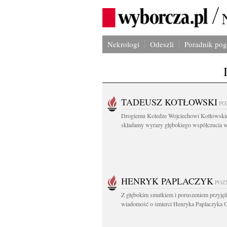
Nekrologi
Odeszli
Poradnik po
TADEUSZ KOTŁOWSKI
PO
Drogiemu Koledze Wojciechowi Kotłowsk
składamy wyrazy głębokiego współczucia w.
HENRYK PAPLACZYK
POZ
Z głębokim smutkiem i poruszeniem przyję
wiadomość o śmierci Henryka Paplaczyka O