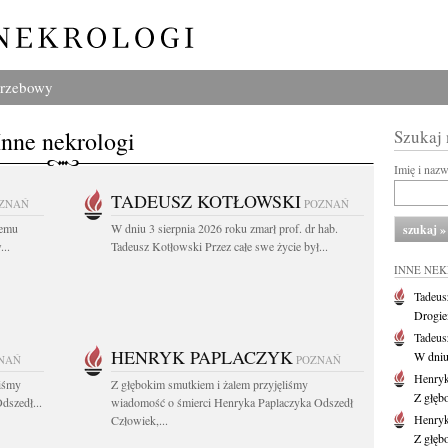
grzebowy
Inne nekrologi
Szukaj
Imię i naz
TADEUSZ KOTŁOWSKI
ZNAŃ
POZNAŃ
iemu
W dniu 3 sierpnia 2026 roku zmarł prof. dr hab.
..
Tadeusz Kotłowski Przez całe swe życie był...
INNE NE
Tadeus
Drogie
Tadeus
HENRYK PAPLACZYK
W dniu 
NAŃ
POZNAŃ
Henryk
liśmy
Z głębokim smutkiem i żalem przyjęliśmy
Z głęb
dszedł...
wiadomość o śmierci Henryka Paplaczyka Odszedł
Henryk
Człowiek,...
Z głęb