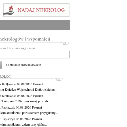
 nekrologów i wspomnień
wisko lub numer ogłoszenia:
+ szukanie zaawansowane
KROLOGI
z Kotłowski
07.08.2026
Poznań
mu Koledze Wojciechowi Kotłowskiemu...
z Kotłowski
06.08.2026
Poznań
3 sierpnia 2026 roku zmarł prof. dr...
 Paplaczyk
06.08.2026
Poznań
okim smutkiem i poruszeniem przyjęliśmy...
 Paplaczyk
06.08.2026
Poznań
okim smutkiem i żalem przyjęliśmy...