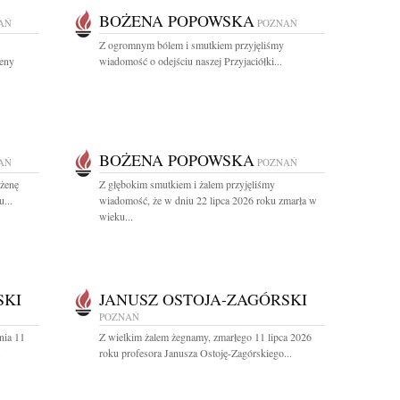
BOŻENA POPOWSKA
AŃ
POZNAŃ
Z ogromnym bólem i smutkiem przyjęliśmy
żeny
wiadomość o odejściu naszej Przyjaciółki...
BOŻENA POPOWSKA
AŃ
POZNAŃ
ożenę
Z głębokim smutkiem i żalem przyjęliśmy
...
wiadomość, że w dniu 22 lipca 2026 roku zmarła w
wieku...
SKI
JANUSZ OSTOJA-ZAGÓRSKI
POZNAŃ
nia 11
Z wielkim żalem żegnamy, zmarłego 11 lipca 2026
.
roku profesora Janusza Ostoję-Zagórskiego...