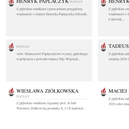
HENRYK PAPLACZYK
HENRYK
POZNAŃ
Z głębokim smutkiem i poruszeniem przyjęliśmy
Z głębokim smu
wiadomość o śmierci Henryka Paplaczyka Odszedł...
wiadomość o ś
Człowiek,...
TADEUS
POZNAŃ
Adw. Mariuszowi Paplaczykowi wyrazy głębokiego
Z głębokim ża
współczucia z powodu śmierci Taty Wojciech...
sierpnia 2026 r
WIESŁAWA ZIÓŁKOWSKA
MACIEJ
POZNAŃ
Z głębokim żal
Z głębokim smutkiem żegnamy prof. dr hab.
2026 roku zmar
Wiesławę Ziółkowską posłankę X, I i II kadencji...