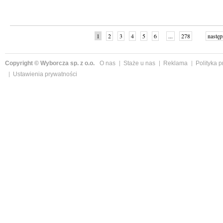
1
2
3
4
5
6
...
278
następ
Copyright © Wyborcza sp. z o.o.
O nas
Staże u nas
Reklama
Polityka 
Ustawienia prywatności