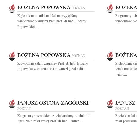
BOŻENA POPOWSKA
BOŻENA
POZNAŃ
Z głębokim smutkiem i żalem przyjęliśmy
Z ogromnym bó
wiadomość o śmierci Pani prof. dr hab. Bożeny
wiadomość o od
Popowskiej...
BOŻENA POPOWSKA
BOŻENA
POZNAŃ
Z głębokim żalem żegnamy Prof. dr hab. Bożenę
Z głębokim smu
Popowską wieloletnią Kierowniczkę Zakładu...
wiadomość, że
wieku...
JANUSZ OSTOJA-ZAGÓRSKI
JANUSZ
POZNAŃ
POZNAŃ
Z ogromnym smutkiem zawiadamiamy, że dnia 11
Z wielkim żale
lipca 2026 roku zmarł Prof. dr hab. Janusz...
roku profesora