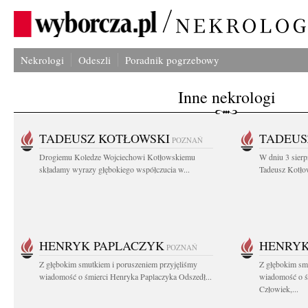
Nekrologi
Odeszli
Poradnik pogrzebowy
Inne nekrologi
TADEUSZ KOTŁOWSKI
TADEUS
POZNAŃ
Drogiemu Koledze Wojciechowi Kotłowskiemu
W dniu 3 sierp
składamy wyrazy głębokiego współczucia w...
Tadeusz Kotłow
HENRYK PAPLACZYK
HENRYK
POZNAŃ
Z głębokim smutkiem i poruszeniem przyjęliśmy
Z głębokim smu
wiadomość o śmierci Henryka Paplaczyka Odszedł...
wiadomość o ś
Człowiek,...