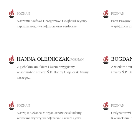
POZNAŃ
POZNAŃ
Naszemu Szefowi Grzegorzowi Gołąbowi wyrazy
Panu Pawłowi
najszczerszego współczucia oraz serdeczne...
współczucia z 
HANNA OLEJNICZAK
BOGDAN
POZNAŃ
Z głębokim smutkiem i żalem przyjęliśmy
Z wielkim smu
wiadomość o śmierci Ś.P. Hanny Olejniczak Mamy
śmierci Ś.P. B
naszego...
POZNAŃ
POZNAŃ
Naszej Koleżance Morgan Janowicz składamy
Ordynatorowi 
serdeczne wyrazy współczucia i szczere słowa...
Kwineckiemu wy