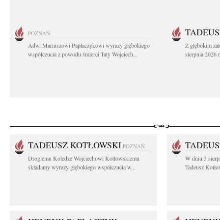
TADEUS
POZNAŃ
Adw. Mariuszowi Paplaczykowi wyrazy głębokiego
Z głębokim ża
współczucia z powodu śmierci Taty Wojciech...
sierpnia 2026 r
TADEUSZ KOTŁOWSKI
TADEUS
POZNAŃ
Drogiemu Koledze Wojciechowi Kotłowskiemu
W dniu 3 sierp
składamy wyrazy głębokiego współczucia w...
Tadeusz Kotłow