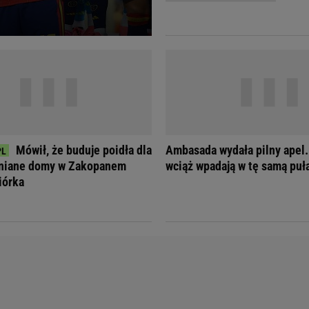
Telewizor LG O
Mówił, że buduje poidła dla
Ambasada wydała pilny apel.
wniane domy w Zakopanem
wciąż wpadają w tę samą puł
iórka
Doda
Kalkulator Poro
Magda Gessler
Kalendarz dni p
Agnieszka Woźniak-Starak
Kalendarz ciąży