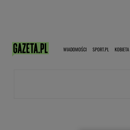
Poczta - Logowanie
Pobierz 
WIADOMOŚCI
SPORT.PL
KOBIETA
DZIECKO
KOBIETA
KULTURA
NEX
WIADOMOŚCI
SPORT
G.PL
Skoki narciarskie
Haps.pl
Ekstraklasa
Wiadomości ze świata
Bundesliga
Sport wiadomości
Liga Mistrzów
Horoskop
Liga Europy
Papież Franiszek
Koszykówka