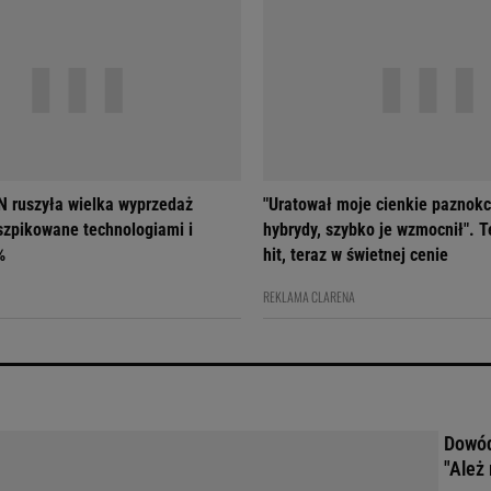
 ruszyła wielka wyprzedaż
"Uratował moje cienkie paznokc
szpikowane technologiami i
hybrydy, szybko je wzmocnił". T
%
hit, teraz w świetnej cenie
REKLAMA CLARENA
Dowód
"Ależ 