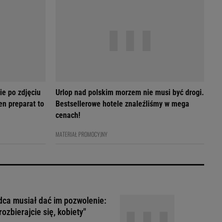
ie po zdjęciu
Urlop nad polskim morzem nie musi być drogi.
en preparat to
Bestsellerowe hotele znaleźliśmy w mega
cenach!
MATERIAŁ PROMOCYJNY
ca musiał dać im pozwolenie:
rozbierajcie się, kobiety"