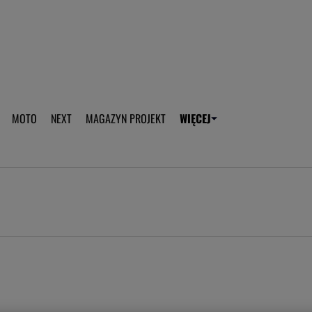
aplikację Gazeta - Android
Pobierz aplikację Gazeta -
MOTO
NEXT
MAGAZYN PROJEKT
WIĘCEJ
T
PLOTEK
SPORT.PL
HOROSKOPY
WEEKEND
TOK FM
WYBORC
ROZRYWKA
ŻYCIE I STYL
Gwiazdy Mundialu
Fryzury
Plotek
Makijaż
Gry online
Magia - Ciekawo
Historie
Wiadomości - 
WAGs
Sposób na za d
Anna Lewandowska
Gorączka u dzi