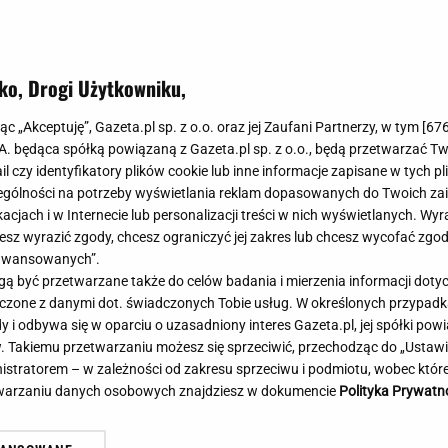
Meghan Markle
Krzesełka do ka
Magda Gessler
Łóżka dla dzieci
Barbara Kurdej-Szatan
Foteliki samoc
ko, Drogi Użytkowniku,
Księżna Kate
Przepisy
Porady
Jak zrobić?
jąc „Akceptuję”, Gazeta.pl sp. z o.o. oraz jej Zaufani Partnerzy, w tym [
67
.A. będąca spółką powiązaną z Gazeta.pl sp. z o.o., będą przetwarzać T
Na czasie
Grzyby
ail czy identyfikatory plików cookie lub inne informacje zapisane w tych p
Memy
Koronawirus
gólności na potrzeby wyświetlania reklam dopasowanych do Twoich zain
Radio Zet
Porady - Zdrowi
acjach i w Internecie lub personalizacji treści w nich wyświetlanych. Wyr
Radio Pogoda
Sukienki jeanso
cesz wyrazić zgody, chcesz ograniczyć jej zakres lub chcesz wycofać zgo
Radio internetowe
Torebki worki
aawansowanych”.
 być przetwarzane także do celów badania i mierzenia informacji dot
Rock Radio
Życzenia
 z najniższym wynikiem od lat.
Brutalny atak w centru
 łączone z danymi dot. świadczonych Tobie usług. W określonych przypad
Złote Przeboje
Życzenia urodz
t nowy sondaż
Napastnika szukają kry
i odbywa się w oparciu o uzasadniony interes Gazeta.pl, jej spółki powi
Chillizet - radio internetowe
Życzenia imien
. Takiemu przetwarzaniu możesz się sprzeciwić, przechodząc do „Ust
Podcasty
Newsy, plotki - 
nistratorem – w zależności od zakresu sprzeciwu i podmiotu, wobec które
E-booki - Audiobooki
Lifestyle
etwarzaniu danych osobowych znajdziesz w dokumencie
Polityka Prywatn
Planeta.pl
Co obejrzeć