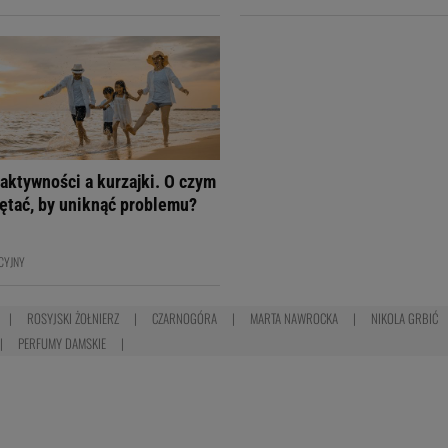
aktywności a kurzajki. O czym
ętać, by uniknąć problemu?
CYJNY
ROSYJSKI ŻOŁNIERZ
CZARNOGÓRA
MARTA NAWROCKA
NIKOLA GRBIĆ
PERFUMY DAMSKIE