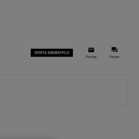
 IOS
Gazeta.pl na Facebooku
OFERTA SUBSKRYPCJI
Poczta
Forum
ZA
WYDARZENIA GOSPODARCZE
LOKALNE
Białystok
Bielsko-Biała
stki
Bydgoszcz
moda
Częstochowa
uże buty
Gorzów Wielkopolski
ecka
Katowice