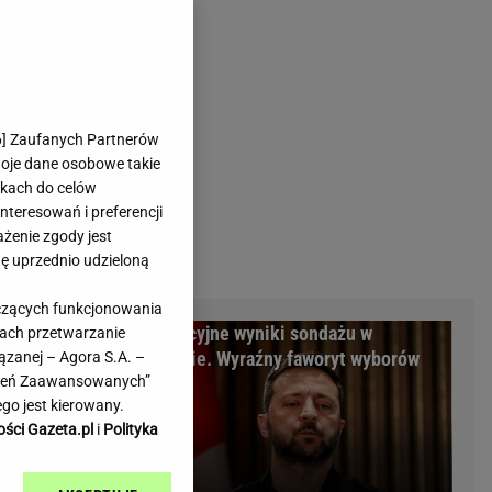
rmienia
Gliwice
Kielce
hodowe
Kraków
Lublin
Łódź
6
] Zaufanych Partnerów
woje dane osobowe takie
Olsztyn
likach do celów
Opole
teresowań i preferencji
e
Płock
ażenie zgody jest
we
Poznań
dę uprzednio udzieloną
Radom
yczących funkcjonowania
Rzeszów
m Warszawy.
Sensacyjne wyniki sondażu w
kach przetwarzanie
inowe
Sosnowiec
minalni
Ukrainie. Wyraźny faworyt wyborów
ązanej – Agora S.A. –
inowe
Szczecin
awień Zaawansowanych”
Melo Radio
Toruń
go jest kierowany.
Trójmiasto
ości Gazeta.pl
i
Polityka
Warszawa
Wrocław