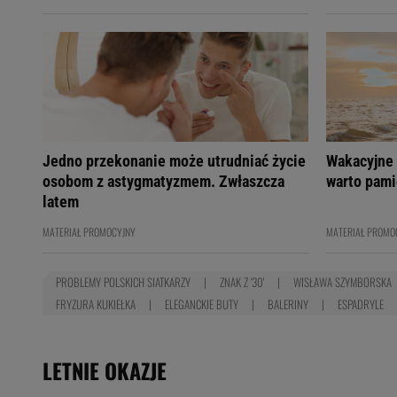
Jedno przekonanie może utrudniać życie
Wakacyjne 
osobom z astygmatyzmem. Zwłaszcza
warto pami
latem
MATERIAŁ PROMOCYJNY
MATERIAŁ PROMO
PROBLEMY POLSKICH SIATKARZY
ZNAK Z '30'
WISŁAWA SZYMBORSKA
FRYZURA KUKIEŁKA
ELEGANCKIE BUTY
BALERINY
ESPADRYLE
LETNIE OKAZJE