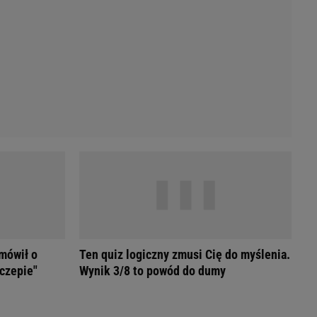
Przetargi
Licytacje komornicze
Komputery Forum
Alkomat online
Kalkulator opłacalności LPG
Przelicznik cm na cale i stopy
Kalkulator momentu obrotowego
Kalkulator mocy
Kalkulator zużycia paliwa
Kalkulator rozmiaru opon
Przelicznik mile na kilometry
 mówił o
Ten quiz logiczny zmusi Cię do myślenia.
czepie"
Wynik 3/8 to powód do dumy