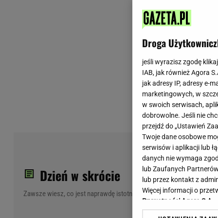
Wiadomości z Polski
Tenis
Plotki na topie
Sporty Walki
Niedziela handlowa
Siatkówka
Droga Użytkownicz
Informacje na bieżąco
PlusLiga
Metro Warszawa
Lekkoatletyka
jeśli wyrazisz zgodę klika
IAB, jak również Agora S
Duży Format
Kolarstwo
jak adresy IP, adresy e-m
Pogoda Warszawa
Bieganie
marketingowych, w szcze
Pogoda Kraków
Trening - ćwiczenia
w swoich serwisach, aplik
Pogoda Gdańsk
Ćwiczenia
dobrowolne. Jeśli nie ch
Pogoda Poznań
Dieta - Odżywianie
przejdź do „Ustawień Z
Twoje dane osobowe mogą
Pogoda Wrocław
Jak schudnąć?
PiS
serwisów i aplikacji lub
Gazeta na X
Sport - Fitness
Jes
danych nie wymaga zgody 
Fitness
lub Zaufanych Partnerów
Dzień w skrócie
F1 - Formuła 1
lub przez kontakt z admi
Więcej informacji o prz
Zawsze wiesz, co jest naprawdę istotne
Prywatności Agora S.A.