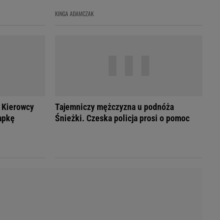
LED
KINGA ADAMCZAK
 Kierowcy
Tajemniczy mężczyzna u podnóża
apkę
Śnieżki. Czeska policja prosi o pomoc
du
Rodzina
łodnych
Wakacje
Sennik