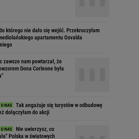
do którego nie dało się wejść. Przekroczyłam
mediolańskiego apartamentu Osvalda
niego
ec zawsze nam powtarzał, że
owzorem Dona Corleone była
a"
Tak angażuje się turystów w odbudowę
Też dołączyłam do akcji
Nie uwierzysz, co
ała" Polska w światowych