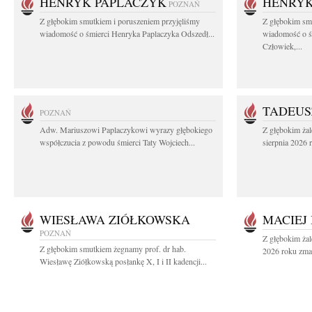
HENRYK PAPLACZYK
HENRYK
POZNAŃ
Z głębokim smutkiem i poruszeniem przyjęliśmy
Z głębokim smu
wiadomość o śmierci Henryka Paplaczyka Odszedł...
wiadomość o ś
Człowiek,...
TADEUS
POZNAŃ
Adw. Mariuszowi Paplaczykowi wyrazy głębokiego
Z głębokim ża
współczucia z powodu śmierci Taty Wojciech...
sierpnia 2026 r
WIESŁAWA ZIÓŁKOWSKA
MACIEJ
POZNAŃ
Z głębokim żal
Z głębokim smutkiem żegnamy prof. dr hab.
2026 roku zmar
Wiesławę Ziółkowską posłankę X, I i II kadencji...