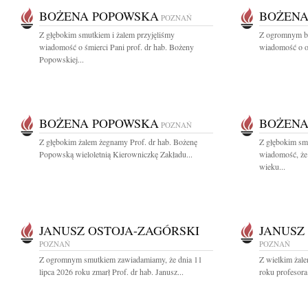
BOŻENA POPOWSKA
BOŻENA
POZNAŃ
Z głębokim smutkiem i żalem przyjęliśmy
Z ogromnym bó
wiadomość o śmierci Pani prof. dr hab. Bożeny
wiadomość o od
Popowskiej...
BOŻENA POPOWSKA
BOŻENA
POZNAŃ
Z głębokim żalem żegnamy Prof. dr hab. Bożenę
Z głębokim smu
Popowską wieloletnią Kierowniczkę Zakładu...
wiadomość, że
wieku...
JANUSZ OSTOJA-ZAGÓRSKI
JANUSZ
POZNAŃ
POZNAŃ
Z ogromnym smutkiem zawiadamiamy, że dnia 11
Z wielkim żale
lipca 2026 roku zmarł Prof. dr hab. Janusz...
roku profesora