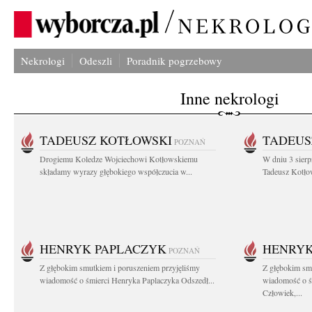
Nekrologi
Odeszli
Poradnik pogrzebowy
Inne nekrologi
TADEUSZ KOTŁOWSKI
TADEUS
POZNAŃ
Drogiemu Koledze Wojciechowi Kotłowskiemu
W dniu 3 sierp
składamy wyrazy głębokiego współczucia w...
Tadeusz Kotłow
HENRYK PAPLACZYK
HENRYK
POZNAŃ
Z głębokim smutkiem i poruszeniem przyjęliśmy
Z głębokim smu
wiadomość o śmierci Henryka Paplaczyka Odszedł...
wiadomość o ś
Człowiek,...