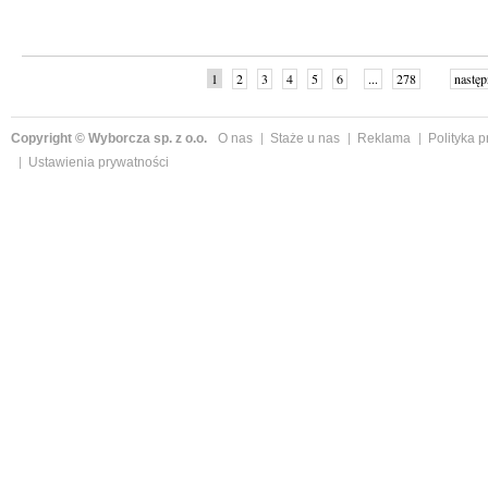
1
2
3
4
5
6
...
278
następ
Copyright © Wyborcza sp. z o.o.
O nas
Staże u nas
Reklama
Polityka 
Ustawienia prywatności