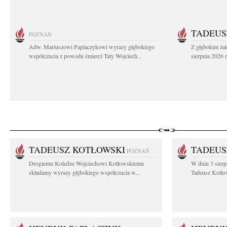
TADEUS
POZNAŃ
Adw. Mariuszowi Paplaczykowi wyrazy głębokiego
Z głębokim ża
współczucia z powodu śmierci Taty Wojciech...
sierpnia 2026 r
TADEUSZ KOTŁOWSKI
TADEUS
POZNAŃ
Drogiemu Koledze Wojciechowi Kotłowskiemu
W dniu 3 sierp
składamy wyrazy głębokiego współczucia w...
Tadeusz Kotłow