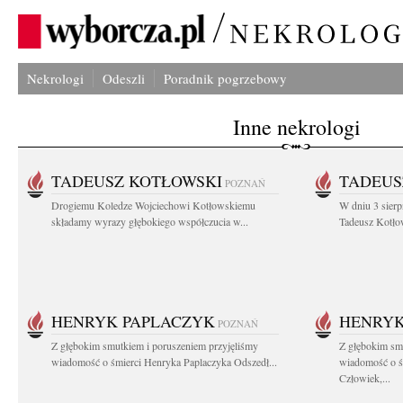
Nekrologi
Odeszli
Poradnik pogrzebowy
Inne nekrologi
TADEUSZ KOTŁOWSKI
TADEUS
POZNAŃ
Drogiemu Koledze Wojciechowi Kotłowskiemu
W dniu 3 sierp
składamy wyrazy głębokiego współczucia w...
Tadeusz Kotłow
HENRYK PAPLACZYK
HENRYK
POZNAŃ
Z głębokim smutkiem i poruszeniem przyjęliśmy
Z głębokim smu
wiadomość o śmierci Henryka Paplaczyka Odszedł...
wiadomość o ś
Człowiek,...