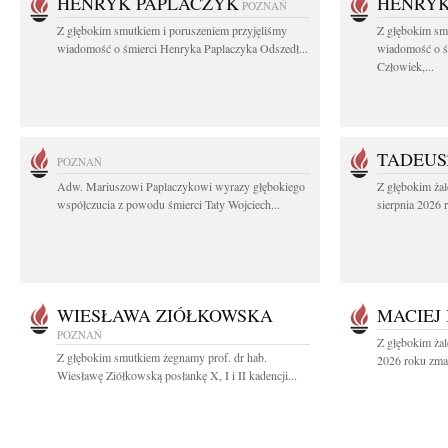
HENRYK PAPLACZYK
HENRYK
POZNAŃ
Z głębokim smutkiem i poruszeniem przyjęliśmy
Z głębokim smu
wiadomość o śmierci Henryka Paplaczyka Odszedł...
wiadomość o ś
Człowiek,...
TADEUS
POZNAŃ
Adw. Mariuszowi Paplaczykowi wyrazy głębokiego
Z głębokim ża
współczucia z powodu śmierci Taty Wojciech...
sierpnia 2026 r
WIESŁAWA ZIÓŁKOWSKA
MACIEJ
POZNAŃ
Z głębokim żal
Z głębokim smutkiem żegnamy prof. dr hab.
2026 roku zmar
Wiesławę Ziółkowską posłankę X, I i II kadencji...