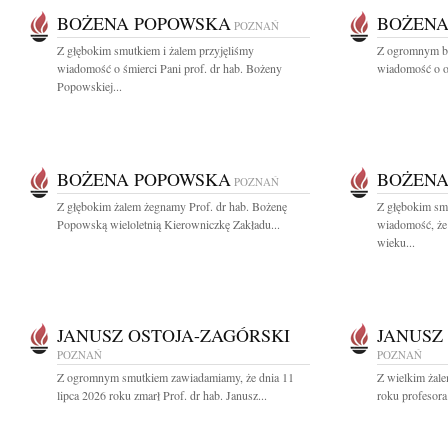
BOŻENA POPOWSKA
BOŻENA
POZNAŃ
Z głębokim smutkiem i żalem przyjęliśmy
Z ogromnym bó
wiadomość o śmierci Pani prof. dr hab. Bożeny
wiadomość o od
Popowskiej...
BOŻENA POPOWSKA
BOŻENA
POZNAŃ
Z głębokim żalem żegnamy Prof. dr hab. Bożenę
Z głębokim smu
Popowską wieloletnią Kierowniczkę Zakładu...
wiadomość, że
wieku...
JANUSZ OSTOJA-ZAGÓRSKI
JANUSZ
POZNAŃ
POZNAŃ
Z ogromnym smutkiem zawiadamiamy, że dnia 11
Z wielkim żale
lipca 2026 roku zmarł Prof. dr hab. Janusz...
roku profesora