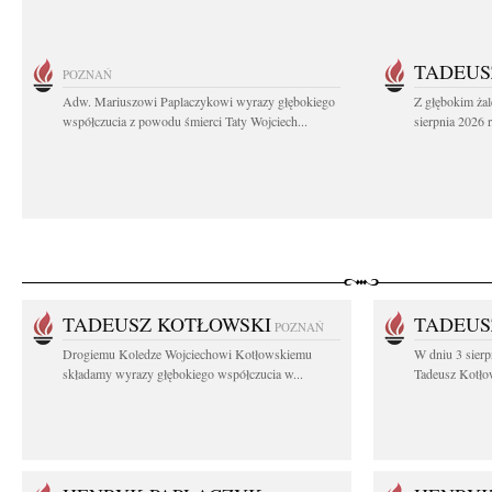
TADEUS
POZNAŃ
Adw. Mariuszowi Paplaczykowi wyrazy głębokiego
Z głębokim ża
współczucia z powodu śmierci Taty Wojciech...
sierpnia 2026 r
TADEUSZ KOTŁOWSKI
TADEUS
POZNAŃ
Drogiemu Koledze Wojciechowi Kotłowskiemu
W dniu 3 sierp
składamy wyrazy głębokiego współczucia w...
Tadeusz Kotłow