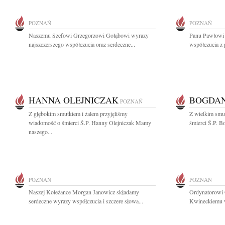
POZNAŃ
POZNAŃ
Naszemu Szefowi Grzegorzowi Gołąbowi wyrazy
Panu Pawłowi
najszczerszego współczucia oraz serdeczne...
współczucia z 
HANNA OLEJNICZAK
BOGDAN
POZNAŃ
Z głębokim smutkiem i żalem przyjęliśmy
Z wielkim smu
wiadomość o śmierci Ś.P. Hanny Olejniczak Mamy
śmierci Ś.P. B
naszego...
POZNAŃ
POZNAŃ
Naszej Koleżance Morgan Janowicz składamy
Ordynatorowi 
serdeczne wyrazy współczucia i szczere słowa...
Kwineckiemu wy