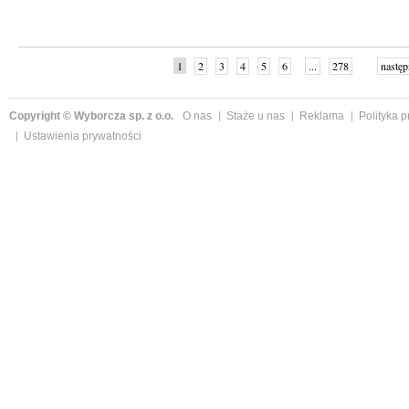
1
2
3
4
5
6
...
278
następ
Copyright © Wyborcza sp. z o.o.
O nas
Staże u nas
Reklama
Polityka 
Ustawienia prywatności