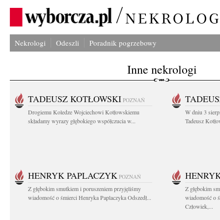
Nekrologi
Odeszli
Poradnik pogrzebowy
Inne nekrologi
TADEUSZ KOTŁOWSKI
TADEUS
POZNAŃ
Drogiemu Koledze Wojciechowi Kotłowskiemu
W dniu 3 sierp
składamy wyrazy głębokiego współczucia w...
Tadeusz Kotłow
HENRYK PAPLACZYK
HENRYK
POZNAŃ
Z głębokim smutkiem i poruszeniem przyjęliśmy
Z głębokim smu
wiadomość o śmierci Henryka Paplaczyka Odszedł...
wiadomość o ś
Człowiek,...