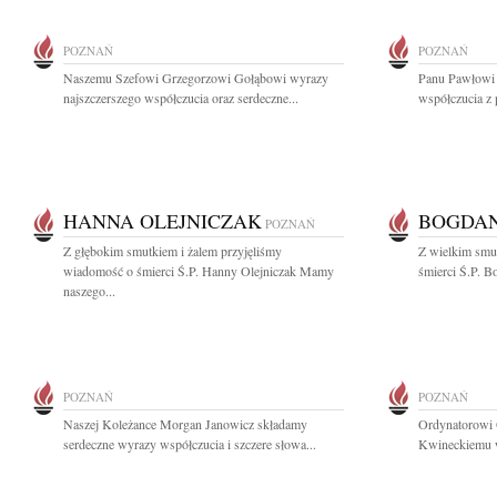
POZNAŃ
POZNAŃ
Naszemu Szefowi Grzegorzowi Gołąbowi wyrazy
Panu Pawłowi
najszczerszego współczucia oraz serdeczne...
współczucia z 
HANNA OLEJNICZAK
BOGDAN
POZNAŃ
Z głębokim smutkiem i żalem przyjęliśmy
Z wielkim smu
wiadomość o śmierci Ś.P. Hanny Olejniczak Mamy
śmierci Ś.P. B
naszego...
POZNAŃ
POZNAŃ
Naszej Koleżance Morgan Janowicz składamy
Ordynatorowi 
serdeczne wyrazy współczucia i szczere słowa...
Kwineckiemu wy