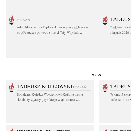
TADEUS
POZNAŃ
Adw. Mariuszowi Paplaczykowi wyrazy głębokiego
Z głębokim ża
współczucia z powodu śmierci Taty Wojciech...
sierpnia 2026 r
TADEUSZ KOTŁOWSKI
TADEUS
POZNAŃ
Drogiemu Koledze Wojciechowi Kotłowskiemu
W dniu 3 sierp
składamy wyrazy głębokiego współczucia w...
Tadeusz Kotłow