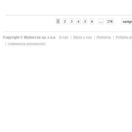
1
2
3
4
5
6
...
278
następ
Copyright © Wyborcza sp. z o.o.
O nas
Staże u nas
Reklama
Polityka 
Ustawienia prywatności