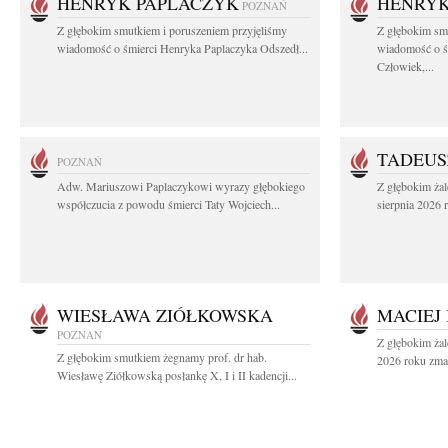
HENRYK PAPLACZYK
HENRYK
POZNAŃ
Z głębokim smutkiem i poruszeniem przyjęliśmy
Z głębokim smu
wiadomość o śmierci Henryka Paplaczyka Odszedł...
wiadomość o ś
Człowiek,...
TADEUS
POZNAŃ
Adw. Mariuszowi Paplaczykowi wyrazy głębokiego
Z głębokim ża
współczucia z powodu śmierci Taty Wojciech...
sierpnia 2026 r
WIESŁAWA ZIÓŁKOWSKA
MACIEJ
POZNAŃ
Z głębokim żal
Z głębokim smutkiem żegnamy prof. dr hab.
2026 roku zmar
Wiesławę Ziółkowską posłankę X, I i II kadencji...