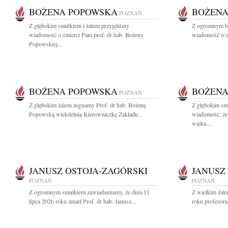
BOŻENA POPOWSKA
BOŻENA
POZNAŃ
Z głębokim smutkiem i żalem przyjęliśmy
Z ogromnym bó
wiadomość o śmierci Pani prof. dr hab. Bożeny
wiadomość o od
Popowskiej...
BOŻENA POPOWSKA
BOŻENA
POZNAŃ
Z głębokim żalem żegnamy Prof. dr hab. Bożenę
Z głębokim smu
Popowską wieloletnią Kierowniczkę Zakładu...
wiadomość, że
wieku...
JANUSZ OSTOJA-ZAGÓRSKI
JANUSZ
POZNAŃ
POZNAŃ
Z ogromnym smutkiem zawiadamiamy, że dnia 11
Z wielkim żale
lipca 2026 roku zmarł Prof. dr hab. Janusz...
roku profesora