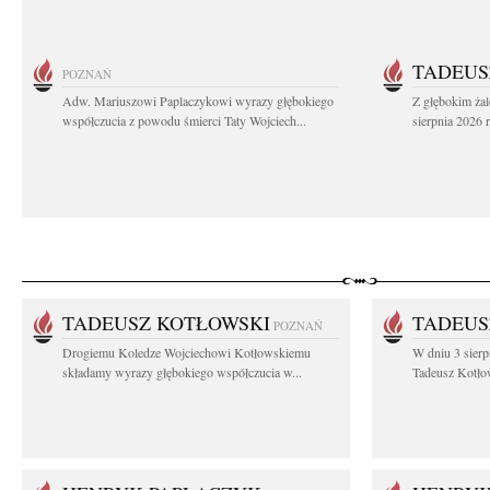
TADEUS
POZNAŃ
Adw. Mariuszowi Paplaczykowi wyrazy głębokiego
Z głębokim ża
współczucia z powodu śmierci Taty Wojciech...
sierpnia 2026 r
TADEUSZ KOTŁOWSKI
TADEUS
POZNAŃ
Drogiemu Koledze Wojciechowi Kotłowskiemu
W dniu 3 sierp
składamy wyrazy głębokiego współczucia w...
Tadeusz Kotłow