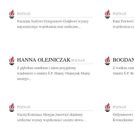
POZNAŃ
POZNAŃ
Naszemu Szefowi Grzegorzowi Gołąbowi wyrazy
Panu Pawłowi
najszczerszego współczucia oraz serdeczne...
współczucia z 
HANNA OLEJNICZAK
BOGDAN
POZNAŃ
Z głębokim smutkiem i żalem przyjęliśmy
Z wielkim smu
wiadomość o śmierci Ś.P. Hanny Olejniczak Mamy
śmierci Ś.P. B
naszego...
POZNAŃ
POZNAŃ
Naszej Koleżance Morgan Janowicz składamy
Ordynatorowi 
serdeczne wyrazy współczucia i szczere słowa...
Kwineckiemu wy