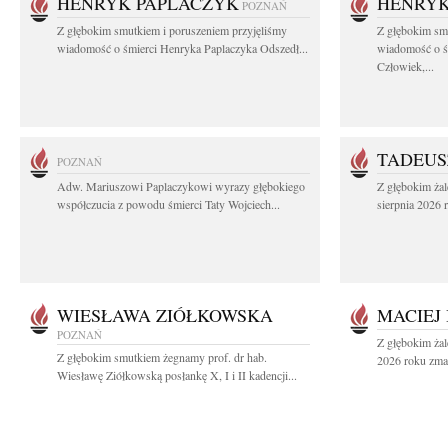
HENRYK PAPLACZYK
HENRYK
POZNAŃ
Z głębokim smutkiem i poruszeniem przyjęliśmy
Z głębokim smu
wiadomość o śmierci Henryka Paplaczyka Odszedł...
wiadomość o ś
Człowiek,...
TADEUS
POZNAŃ
Adw. Mariuszowi Paplaczykowi wyrazy głębokiego
Z głębokim ża
współczucia z powodu śmierci Taty Wojciech...
sierpnia 2026 r
WIESŁAWA ZIÓŁKOWSKA
MACIEJ
POZNAŃ
Z głębokim żal
Z głębokim smutkiem żegnamy prof. dr hab.
2026 roku zmar
Wiesławę Ziółkowską posłankę X, I i II kadencji...