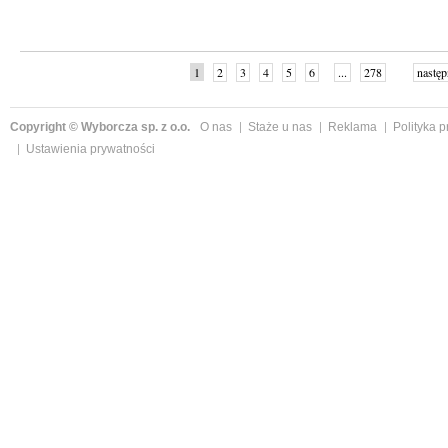
1
2
3
4
5
6
...
278
następ
Copyright © Wyborcza sp. z o.o.
O nas
Staże u nas
Reklama
Polityka 
Ustawienia prywatności