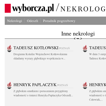
Nekrologi
Odeszli
Poradnik pogrzebowy
Inne nekrologi
TADEUSZ KOTŁOWSKI
TADEUS
POZNAŃ
Drogiemu Koledze Wojciechowi Kotłowskiemu
W dniu 3 sierp
składamy wyrazy głębokiego współczucia w...
Tadeusz Kotłow
HENRYK PAPLACZYK
HENRYK
POZNAŃ
Z głębokim smutkiem i poruszeniem przyjęliśmy
Z głębokim smu
wiadomość o śmierci Henryka Paplaczyka Odszedł...
wiadomość o ś
Człowiek,...