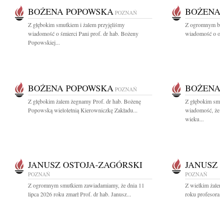
BOŻENA POPOWSKA
BOŻENA
POZNAŃ
Z głębokim smutkiem i żalem przyjęliśmy
Z ogromnym bó
wiadomość o śmierci Pani prof. dr hab. Bożeny
wiadomość o od
Popowskiej...
BOŻENA POPOWSKA
BOŻENA
POZNAŃ
Z głębokim żalem żegnamy Prof. dr hab. Bożenę
Z głębokim smu
Popowską wieloletnią Kierowniczkę Zakładu...
wiadomość, że
wieku...
JANUSZ OSTOJA-ZAGÓRSKI
JANUSZ
POZNAŃ
POZNAŃ
Z ogromnym smutkiem zawiadamiamy, że dnia 11
Z wielkim żale
lipca 2026 roku zmarł Prof. dr hab. Janusz...
roku profesora