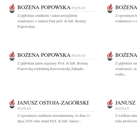
BOŻENA POPOWSKA
BOŻENA
POZNAŃ
Z głębokim smutkiem i żalem przyjęliśmy
Z ogromnym bó
wiadomość o śmierci Pani prof. dr hab. Bożeny
wiadomość o od
Popowskiej...
BOŻENA POPOWSKA
BOŻENA
POZNAŃ
Z głębokim żalem żegnamy Prof. dr hab. Bożenę
Z głębokim smu
Popowską wieloletnią Kierowniczkę Zakładu...
wiadomość, że
wieku...
JANUSZ OSTOJA-ZAGÓRSKI
JANUSZ
POZNAŃ
POZNAŃ
Z ogromnym smutkiem zawiadamiamy, że dnia 11
Z wielkim żale
lipca 2026 roku zmarł Prof. dr hab. Janusz...
roku profesora