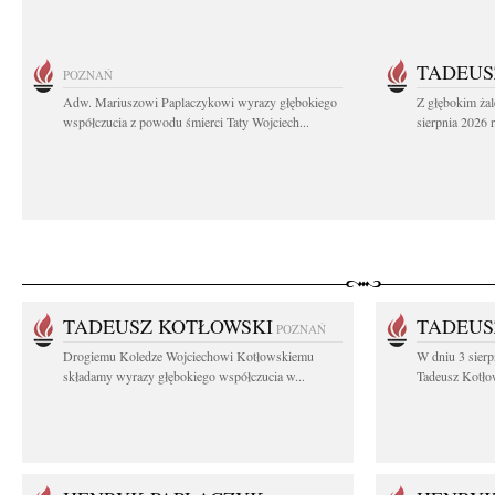
TADEUS
POZNAŃ
Adw. Mariuszowi Paplaczykowi wyrazy głębokiego
Z głębokim ża
współczucia z powodu śmierci Taty Wojciech...
sierpnia 2026 r
TADEUSZ KOTŁOWSKI
TADEUS
POZNAŃ
Drogiemu Koledze Wojciechowi Kotłowskiemu
W dniu 3 sierp
składamy wyrazy głębokiego współczucia w...
Tadeusz Kotłow