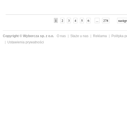
1
2
3
4
5
6
...
278
następ
Copyright © Wyborcza sp. z o.o.
O nas
Staże u nas
Reklama
Polityka 
Ustawienia prywatności