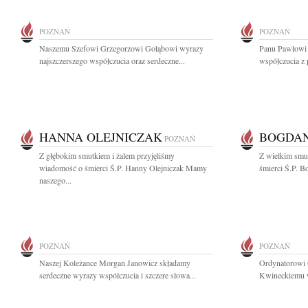
POZNAŃ
POZNAŃ
Naszemu Szefowi Grzegorzowi Gołąbowi wyrazy
Panu Pawłowi
najszczerszego współczucia oraz serdeczne...
współczucia z 
HANNA OLEJNICZAK
BOGDAN
POZNAŃ
Z głębokim smutkiem i żalem przyjęliśmy
Z wielkim smu
wiadomość o śmierci Ś.P. Hanny Olejniczak Mamy
śmierci Ś.P. B
naszego...
POZNAŃ
POZNAŃ
Naszej Koleżance Morgan Janowicz składamy
Ordynatorowi 
serdeczne wyrazy współczucia i szczere słowa...
Kwineckiemu wy