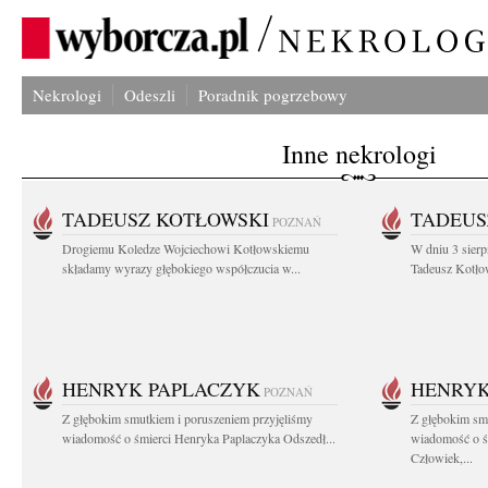
Nekrologi
Odeszli
Poradnik pogrzebowy
Inne nekrologi
TADEUSZ KOTŁOWSKI
TADEUS
POZNAŃ
Drogiemu Koledze Wojciechowi Kotłowskiemu
W dniu 3 sierp
składamy wyrazy głębokiego współczucia w...
Tadeusz Kotłow
HENRYK PAPLACZYK
HENRYK
POZNAŃ
Z głębokim smutkiem i poruszeniem przyjęliśmy
Z głębokim smu
wiadomość o śmierci Henryka Paplaczyka Odszedł...
wiadomość o ś
Człowiek,...