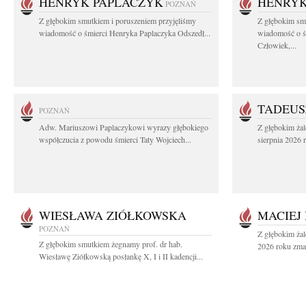
HENRYK PAPLACZYK
HENRYK
POZNAŃ
Z głębokim smutkiem i poruszeniem przyjęliśmy
Z głębokim smu
wiadomość o śmierci Henryka Paplaczyka Odszedł...
wiadomość o ś
Człowiek,...
TADEUS
POZNAŃ
Adw. Mariuszowi Paplaczykowi wyrazy głębokiego
Z głębokim ża
współczucia z powodu śmierci Taty Wojciech...
sierpnia 2026 r
WIESŁAWA ZIÓŁKOWSKA
MACIEJ
POZNAŃ
Z głębokim żal
Z głębokim smutkiem żegnamy prof. dr hab.
2026 roku zmar
Wiesławę Ziółkowską posłankę X, I i II kadencji...