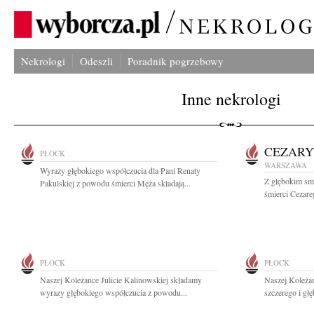
Nekrologi
Odeszli
Poradnik pogrzebowy
Inne nekrologi
CEZARY
PŁOCK
WARSZAWA
Wyrazy głębokiego współczucia dla Pani Renaty
Z głębokim sm
Pakulskiej z powodu śmierci Męża składają...
śmierci Cezare
PŁOCK
PŁOCK
Naszej Koleżance Julicie Kalinowskiej składamy
Naszej Koleża
wyrazy głębokiego współczucia z powodu...
szczerego i gł