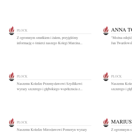
ANNA 
PŁOCK
Z ogromnym smutkiem i żalem, przyjęliśmy
"Można odejść 
informację o śmierci naszego Kolegi Marcina...
Jan Twardowski
PŁOCK
PŁOCK
Naszemu Koledze Przemysławowi Szydlikowi
Naszemu Koled
wyrazy szczerego i głębokiego współczucia z...
szczerego i gł
MARIUS
PŁOCK
Naszemu Koledze Mirosławowi Pomoryn wyrazy
Z ogromnym sm