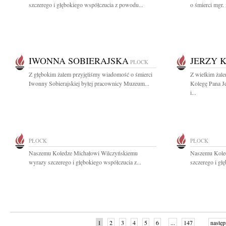
szczerego i głębokiego współczucia z powodu...
o śmierci mgr. 
IWONNA SOBIERAJSKA
JERZY 
PŁOCK
Z głębokim żalem przyjęliśmy wiadomość o śmierci
Z wielkim żal
Iwonny Sobierajskiej byłej pracownicy Muzeum...
Kolegę Pana J
i...
PŁOCK
PŁOCK
Naszemu Koledze Michałowi Wilczyńskiemu
Naszemu Kole
wyrazy szczerego i głębokiego współczucia z...
szczerego i gł
1
2
3
4
5
6
...
147
następ