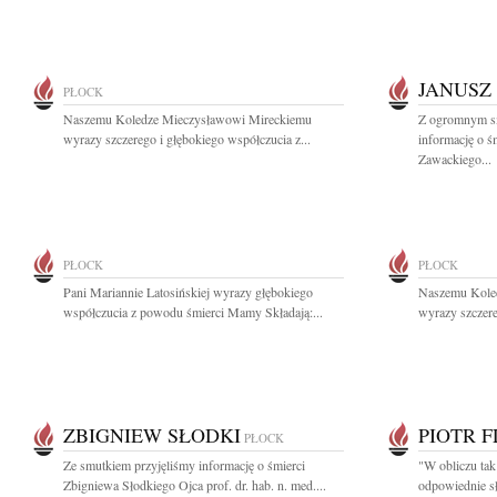
JANUSZ
PŁOCK
Naszemu Koledze Mieczysławowi Mireckiemu
Z ogromnym sm
wyrazy szczerego i głębokiego współczucia z...
informację o ś
Zawackiego...
PŁOCK
PŁOCK
Pani Mariannie Latosińskiej wyrazy głębokiego
Naszemu Kole
współczucia z powodu śmierci Mamy Składają:...
wyrazy szczere
ZBIGNIEW SŁODKI
PIOTR 
PŁOCK
Ze smutkiem przyjęliśmy informację o śmierci
"W obliczu tak
Zbigniewa Słodkiego Ojca prof. dr. hab. n. med....
odpowiednie sł