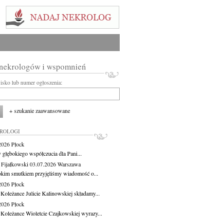
 nekrologów i wspomnień
wisko lub numer ogłoszenia:
+ szukanie zaawansowane
KROLOGI
.2026
Płock
 głębokiego współczucia dla Pani...
 Fijałkowski
03.07.2026
Warszawa
okim smutkiem przyjęliśmy wiadomość o...
.2026
Płock
 Koleżance Julicie Kalinowskiej składamy...
.2026
Płock
 Koleżance Wioletcie Czajkowskiej wyrazy...