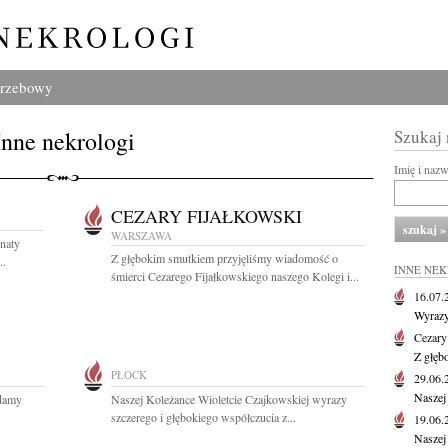
grzebowy
Inne nekrologi
Szukaj
Imię i naz
CEZARY FIJAŁKOWSKI
WARSZAWA
naty
Z głębokim smutkiem przyjęliśmy wiadomość o
..
INNE NE
śmierci Cezarego Fijałkowskiego naszego Kolegi i...
16.07
Wyrazy
Cezary
Z głęb
PŁOCK
29.06
Naszej
adamy
Naszej Koleżance Wioletcie Czajkowskiej wyrazy
.
szczerego i głębokiego współczucia z...
19.06
Naszej