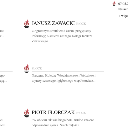
07.05
Naszem
+ więc
JANUSZ ZAWACKI
PŁOCK
emu
Z ogromnym smutkiem i żalem, przyjęliśmy
...
informację o śmierci naszego Kolegi Janusza
Zawackiego...
PŁOCK
iego
Naszemu Koledze Włodzimierzowi Wędzikowi
ą:...
wyrazy szczerego i głębokiego współczucia z...
PIOTR FLORCZAK
PŁOCK
ci
"W obliczu tak wielkiego bólu, trudno znaleźć
ed....
odpowiednie słowa. Niech miłość i...