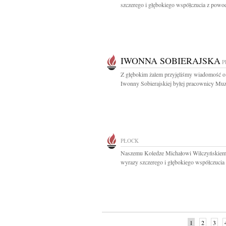
szczerego i głębokiego współczucia z powod
IWONNA SOBIERAJSKA
P
Z głębokim żalem przyjęliśmy wiadomość o
Iwonny Sobierajskiej byłej pracownicy Muz
PŁOCK
Naszemu Koledze Michałowi Wilczyńskie
wyrazy szczerego i głębokiego współczucia z
1
2
3