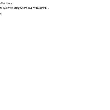
.2026
Płock
u Koledze Mieczysławowi Mireckiemu...
ej