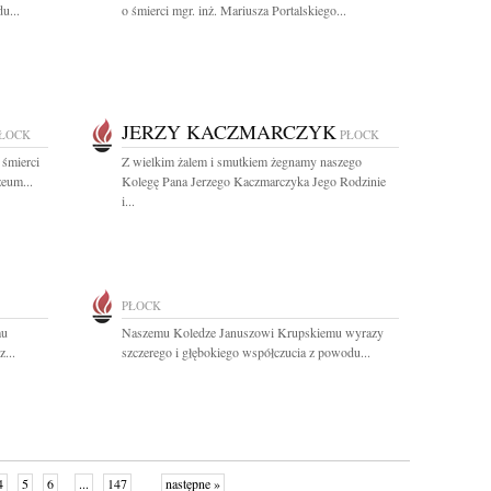
u...
o śmierci mgr. inż. Mariusza Portalskiego...
JERZY KACZMARCZYK
ŁOCK
PŁOCK
 śmierci
Z wielkim żalem i smutkiem żegnamy naszego
eum...
Kolegę Pana Jerzego Kaczmarczyka Jego Rodzinie
i...
PŁOCK
mu
Naszemu Koledze Januszowi Krupskiemu wyrazy
...
szczerego i głębokiego współczucia z powodu...
4
5
6
...
147
następne »