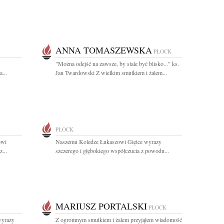
ANNA TOMASZEWSKA
PŁOCK
"Można odejść na zawsze, by stale być blisko..." ks.
...
Jan Twardowski Z wielkim smutkiem i żalem...
PŁOCK
owi
Naszemu Koledze Łukaszowi Giętce wyrazy
...
szczerego i głębokiego współczucia z powodu...
MARIUSZ PORTALSKI
PŁOCK
wyrazy
Z ogromnym smutkiem i żalem przyjąłem wiadomość