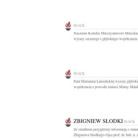
PŁOCK
Naszemu Koledze Mieczysławowi Mirecki
wyrazy szczerego i głębokiego współczucia z
PŁOCK
Pani Mariannie Latosińskiej wyrazy głębok
współczucia z powodu śmierci Mamy Składaj
ZBIGNIEW SŁODKI
PŁOCK
Ze smutkiem przyjęliśmy informację o śmier
Zbigniewa Słodkiego Ojca prof. dr. hab. n. m