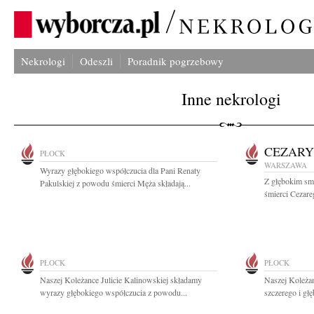
Nekrologi
Odeszli
Poradnik pogrzebowy
Inne nekrologi
CEZARY
PŁOCK
WARSZAWA
Wyrazy głębokiego współczucia dla Pani Renaty
Z głębokim sm
Pakulskiej z powodu śmierci Męża składają...
śmierci Cezare
PŁOCK
PŁOCK
Naszej Koleżance Julicie Kalinowskiej składamy
Naszej Koleża
wyrazy głębokiego współczucia z powodu...
szczerego i gł