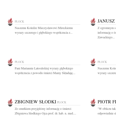
JANUSZ
PŁOCK
Naszemu Koledze Mieczysławowi Mireckiemu
Z ogromnym sm
wyrazy szczerego i głębokiego współczucia z...
informację o ś
Zawackiego...
PŁOCK
PŁOCK
Pani Mariannie Latosińskiej wyrazy głębokiego
Naszemu Kole
współczucia z powodu śmierci Mamy Składają:...
wyrazy szczere
ZBIGNIEW SŁODKI
PIOTR 
PŁOCK
Ze smutkiem przyjęliśmy informację o śmierci
"W obliczu tak
Zbigniewa Słodkiego Ojca prof. dr. hab. n. med....
odpowiednie sł