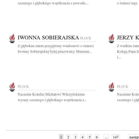
szczerego i głębokiego współczucia z powodu...
o śmierci mgr. 
IWONNA SOBIERAJSKA
JERZY 
PŁOCK
Z głębokim żalem przyjęliśmy wiadomość o śmierci
Z wielkim żal
Iwonny Sobierajskiej byłej pracownicy Muzeum...
Kolegę Pana J
i...
PŁOCK
PŁOCK
Naszemu Koledze Michałowi Wilczyńskiemu
Naszemu Kole
wyrazy szczerego i głębokiego współczucia z...
szczerego i gł
1
2
3
4
5
6
...
147
następ