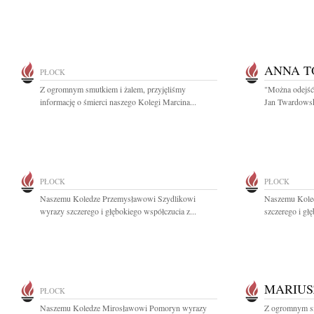
ANNA 
PŁOCK
Z ogromnym smutkiem i żalem, przyjęliśmy
"Można odejść 
informację o śmierci naszego Kolegi Marcina...
Jan Twardowski
PŁOCK
PŁOCK
Naszemu Koledze Przemysławowi Szydlikowi
Naszemu Koled
wyrazy szczerego i głębokiego współczucia z...
szczerego i gł
MARIUS
PŁOCK
Naszemu Koledze Mirosławowi Pomoryn wyrazy
Z ogromnym sm