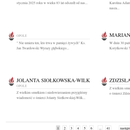
stycznia 2025 roku w wieku 83 lat odszedł od nas...
Karolina Adam
nasza...
MARIAN
OPOLE
" Nie umiera ten, kto trwa w pamięci żywych" Ks.
W dniu 30 paź
Jan Twardowski Wyrazy głębokiego...
Korytkowski 7 
JOLANTA SIOŁKOWSKA-WILK
ZDZISŁ
OPOLE
Z wielkim smu
Z wielkim smutkiem i niedowierzaniem przyjęliśmy
o śmierci Zdzi
wiadomość o śmierci Jolanty Siołkowskiej-Wilk...
1
2
3
4
5
6
...
41
następ