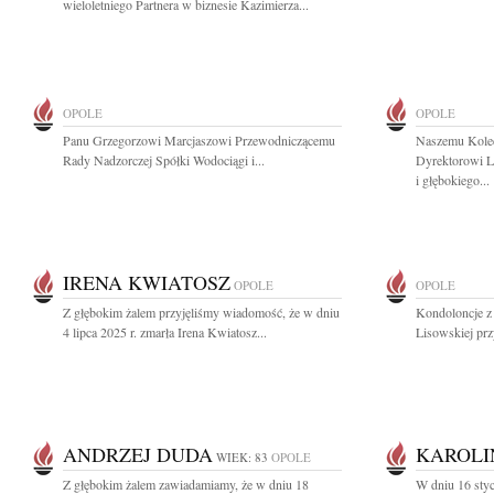
wieloletniego Partnera w biznesie Kazimierza...
OPOLE
OPOLE
Panu Grzegorzowi Marcjaszowi Przewodniczącemu
Naszemu Kole
Rady Nadzorczej Spółki Wodociągi i...
Dyrektorowi L
i głębokiego...
IRENA KWIATOSZ
OPOLE
OPOLE
Z głębokim żalem przyjęliśmy wiadomość, że w dniu
Kondoloncje z
4 lipca 2025 r. zmarła Irena Kwiatosz...
Lisowskiej prz
ANDRZEJ DUDA
KAROLI
WIEK: 83
OPOLE
Z głębokim żalem zawiadamiamy, że w dniu 18
W dniu 16 styc