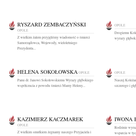
RYSZARD ZEMBACZYŃSKI
OPOLE
OPOLE
Drogiemu Kol
Z wielkim żalem przyjęliśmy wiadomość o śmierci
wyrazy głęboki
Samorządowca, Wojewody, wieloletniego
Prezydenta...
HELENA SOKOŁOWSKA
OPOLE
OPOLE
Panu dr. Janowi Sokołowskiemu Wyrazy głębokiego
Naszej Koleża
współczucia z powodu śmierci Mamy Heleny...
szczerego i gł
KAZIMIERZ KACZMAREK
IWONA 
OPOLE
Rodzinie wyraz
Z wielkim smutkiem żegnamy naszego Przyjaciela i
wsparcia w tyc