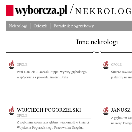
Nekrologi
Odeszli
Poradnik pogrzebowy
Inne nekrologi
OPOLE
OPOLE
Pani Danucie Juszczak-Puppel wyrazy głębokiego
Śmierć zawsze 
współczucia z powodu śmierci Brata...
jesteśmy na nią
WOJCIECH POGORZELSKI
JANUSZ
OPOLE
Z głębokim ża
Z głębokim żalem przyjęliśmy wiadomość o śmierci
naszego kolegi
Wojciecha Pogorzelskiego Pracownika Urzędu...