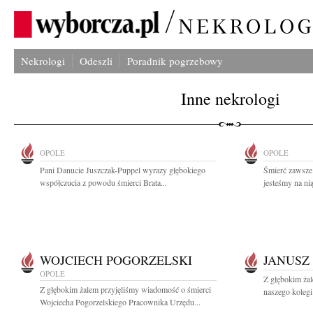
Nekrologi
Odeszli
Poradnik pogrzebowy
Inne nekrologi
OPOLE
OPOLE
Pani Danucie Juszczak-Puppel wyrazy głębokiego
Śmierć zawsze 
współczucia z powodu śmierci Brata...
jesteśmy na nią
WOJCIECH POGORZELSKI
JANUSZ
OPOLE
Z głębokim ża
Z głębokim żalem przyjęliśmy wiadomość o śmierci
naszego kolegi
Wojciecha Pogorzelskiego Pracownika Urzędu...