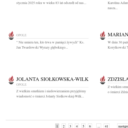
stycznia 2025 roku w wieku 83 lat odszedł od nas...
Karolina Adam
nasza...
MARIAN
OPOLE
" Nie umiera ten, kto trwa w pamięci żywych" Ks.
W dniu 30 paź
Jan Twardowski Wyrazy głębokiego...
Korytkowski 7 
JOLANTA SIOŁKOWSKA-WILK
ZDZISŁ
OPOLE
Z wielkim smu
Z wielkim smutkiem i niedowierzaniem przyjęliśmy
o śmierci Zdzi
wiadomość o śmierci Jolanty Siołkowskiej-Wilk...
1
2
3
4
5
6
...
41
następ