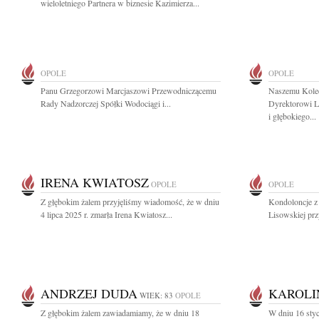
wieloletniego Partnera w biznesie Kazimierza...
OPOLE
OPOLE
Panu Grzegorzowi Marcjaszowi Przewodniczącemu
Naszemu Kole
Rady Nadzorczej Spółki Wodociągi i...
Dyrektorowi L
i głębokiego...
IRENA KWIATOSZ
OPOLE
OPOLE
Z głębokim żalem przyjęliśmy wiadomość, że w dniu
Kondoloncje z
4 lipca 2025 r. zmarła Irena Kwiatosz...
Lisowskiej prz
ANDRZEJ DUDA
KAROLI
WIEK: 83
OPOLE
Z głębokim żalem zawiadamiamy, że w dniu 18
W dniu 16 styc