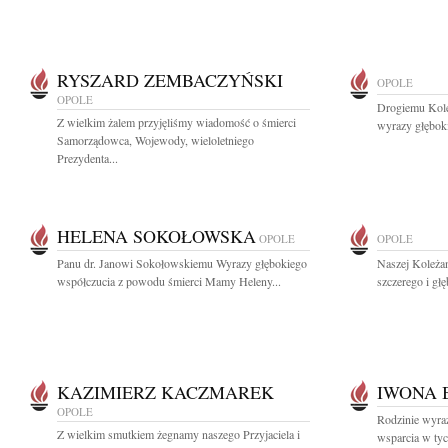
RYSZARD ZEMBACZYŃSKI
OPOLE
OPOLE
Drogiemu Kol
Z wielkim żalem przyjęliśmy wiadomość o śmierci
wyrazy głęboki
Samorządowca, Wojewody, wieloletniego
Prezydenta...
HELENA SOKOŁOWSKA
OPOLE
OPOLE
Panu dr. Janowi Sokołowskiemu Wyrazy głębokiego
Naszej Koleża
współczucia z powodu śmierci Mamy Heleny...
szczerego i gł
KAZIMIERZ KACZMAREK
IWONA 
OPOLE
Rodzinie wyraz
Z wielkim smutkiem żegnamy naszego Przyjaciela i
wsparcia w tyc