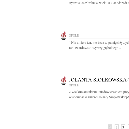
stycznia 2025 roku w wieku 83 lat odszedł o
OPOLE
" Nie umiera ten, kto trwa w pamięci żywyc
Jan Twardowski Wyrazy głębokiego...
JOLANTA SIOŁKOWSKA-
OPOLE
Z wielkim smutkiem i niedowierzaniem przy
wiadomość o śmierci Jolanty Siołkowskiej-W
1
2
3