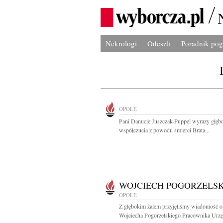
Nekrologi
Odeszli
Poradnik po
OPOLE
Pani Danucie Juszczak-Puppel wyrazy głęb
współczucia z powodu śmierci Brata...
WOJCIECH POGORZELSK
OPOLE
Z głębokim żalem przyjęliśmy wiadomość o
Wojciecha Pogorzelskiego Pracownika Urzę