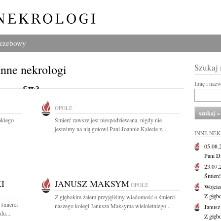
grzebowy
Inne nekrologi
Szukaj
Imię i naz
OPOLE
okiego
Śmierć zawsze jest niespodziewana, nigdy nie
jesteśmy na nią gotowi Pani Joannie Kalecie z...
INNE NE
05.08
Pani D
23.07
Śmierć 
I
JANUSZ MAKSYM
OPOLE
Wojcie
Z głęb
Z głębokim żalem przyjęliśmy wiadomość o śmierci
 śmierci
naszego kolegi Janusza Maksyma wieloletniego...
Janus
du...
Z głęb