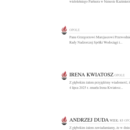
wieloletniego Partnera w biznesie Kazimierza
OPOLE
Panu Grzegorzowi Marcjaszowi Przewodni
Rady Nadzorczej Spółki Wodociągi i...
IRENA KWIATOSZ
OPOLE
Z głębokim żalem przyjęliśmy wiadomość, 
4 lipca 2025 r. zmarła Irena Kwiatosz...
ANDRZEJ DUDA
WIEK: 83
OP
Z głębokim żalem zawiadamiamy, że w dniu