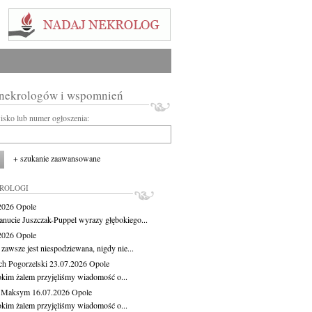
 nekrologów i wspomnień
wisko lub numer ogłoszenia:
+ szukanie zaawansowane
KROLOGI
.2026
Opole
anucie Juszczak-Puppel wyrazy głębokiego...
.2026
Opole
zawsze jest niespodziewana, nigdy nie...
ch Pogorzelski
23.07.2026
Opole
okim żalem przyjęliśmy wiadomość o...
z Maksym
16.07.2026
Opole
okim żalem przyjęliśmy wiadomość o...