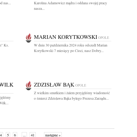
d nas...
Karolina Adamowicz mądra i oddana swojej pracy
nasza...
MARIAN KORYTKOWSKI
OPOLE
h" Ks.
W dniu 30 października 2024 roku odszedł Marian
Korytkowski 7 miesięcy po Cioci, nasz Dobry...
WILK
ZDZISŁAW BĄK
OPOLE
Z wielkim smutkiem i żalem przyjęliśmy wiadomość
jęliśmy
o śmierci Zdzisława Bąka byłego Prezesa Zarządu...
ilk...
4
5
6
...
41
następne »