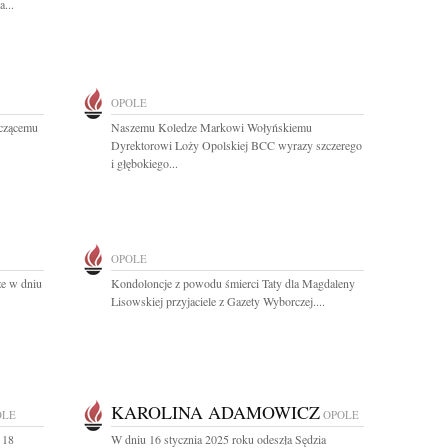
...
OPOLE
czącemu
Naszemu Koledze Markowi Wołyńskiemu
Dyrektorowi Loży Opolskiej BCC wyrazy szczerego
i głębokiego...
OPOLE
że w dniu
Kondoloncje z powodu śmierci Taty dla Magdaleny
Lisowskiej przyjaciele z Gazety Wyborczej....
KAROLINA ADAMOWICZ
OLE
OPOLE
 18
W dniu 16 stycznia 2025 roku odeszła Sędzia