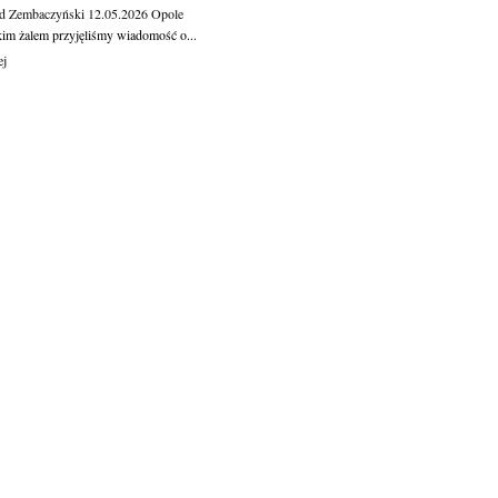
d Zembaczyński
12.05.2026
Opole
kim żalem przyjęliśmy wiadomość o...
ej