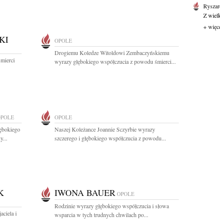
Ryszar
Z wiel
+ więc
KI
OPOLE
Drogiemu Koledze Witoldowi Zembaczyńskiemu
mierci
wyrazy głębokiego współczucia z powodu śmierci...
OPOLE
OPOLE
ębokiego
Naszej Koleżance Joannie Sczyrbie wyrazy
...
szczerego i głębokiego współczucia z powodu...
K
IWONA BAUER
OPOLE
Rodzinie wyrazy głębokiego współczucia i słowa
ciela i
wsparcia w tych trudnych chwilach po...