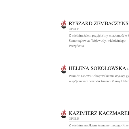
RYSZARD ZEMBACZYŃS
OPOLE
Z wielkim żalem przyjęliśmy wiadomość o ś
Samorządowca, Wojewody, wieloletniego
Prezydenta...
HELENA SOKOŁOWSKA
Panu dr. Janowi Sokołowskiemu Wyrazy gł
współczucia z powodu śmierci Mamy Heleny
KAZIMIERZ KACZMARE
OPOLE
Z wielkim smutkiem żegnamy naszego Przyja