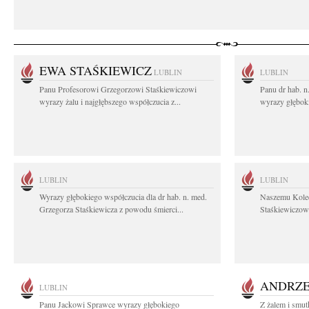
EWA STAŚKIEWICZ
LUBLIN
LUBLIN
Panu Profesorowi Grzegorzowi Staśkiewiczowi
Panu dr hab. 
wyrazy żalu i najgłębszego współczucia z...
wyrazy głębok
LUBLIN
LUBLIN
Wyrazy głębokiego współczucia dla dr hab. n. med.
Naszemu Koled
Grzegorza Staśkiewicza z powodu śmierci...
Staśkiewiczowi
ANDRZE
LUBLIN
Panu Jackowi Sprawce wyrazy głębokiego
Z żalem i smut