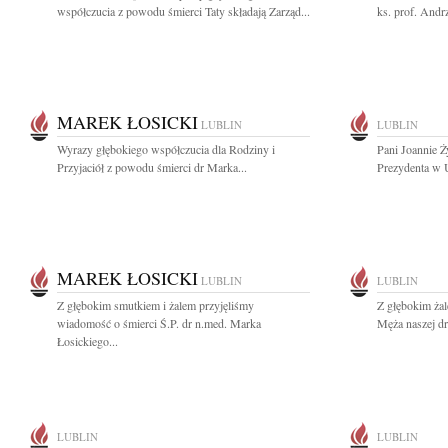
współczucia z powodu śmierci Taty składają Zarząd...
ks. prof. Andr
MAREK ŁOSICKI
LUBLIN
LUBLIN
Wyrazy głębokiego współczucia dla Rodziny i
Pani Joannie 
Przyjaciół z powodu śmierci dr Marka...
Prezydenta w U
MAREK ŁOSICKI
LUBLIN
LUBLIN
Z głębokim smutkiem i żalem przyjęliśmy
Z głębokim ża
wiadomość o śmierci Ś.P. dr n.med. Marka
Męża naszej dro
Łosickiego...
LUBLIN
LUBLIN