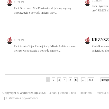
LUBLIN
LUBLIN
Pani Dyrektor
Pani Dr n. med. Mai Ptasiewicz składamy wyrazy
prof. UMCS sk
współczucia z powodu śmierci Taty...
KRZYSZ
LUBLIN
Pani Annie Glijer Radnej Rady Miasta Lublin szczere
Z wielkim smu
wyrazy współczucia z powodu śmierci...
śmierci, po dłu
1
2
3
4
5
6
...
313
następ
Copyright © Wyborcza sp. z o.o.
O nas
Staże u nas
Reklama
Polityka 
Ustawienia prywatności