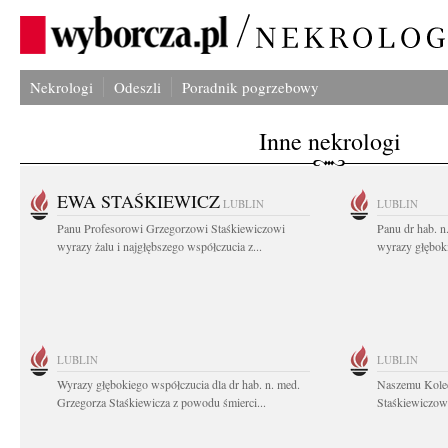
Nekrologi
Odeszli
Poradnik pogrzebowy
Inne nekrologi
EWA STAŚKIEWICZ
LUBLIN
LUBLIN
Panu Profesorowi Grzegorzowi Staśkiewiczowi
Panu dr hab. 
wyrazy żalu i najgłębszego współczucia z...
wyrazy głębok
LUBLIN
LUBLIN
Wyrazy głębokiego współczucia dla dr hab. n. med.
Naszemu Koled
Grzegorza Staśkiewicza z powodu śmierci...
Staśkiewiczowi