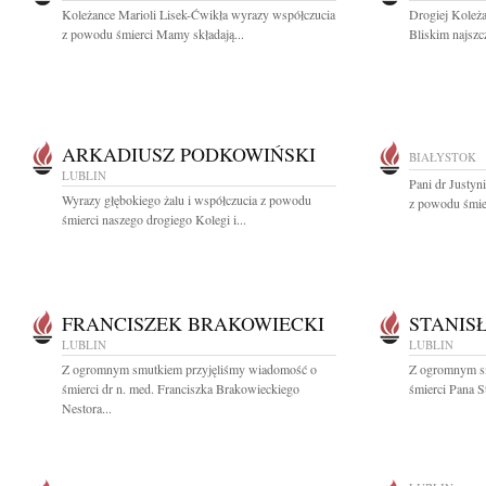
Koleżance Marioli Lisek-Ćwikła wyrazy współczucia
Drogiej Koleża
z powodu śmierci Mamy składają...
Bliskim najszc
ARKADIUSZ PODKOWIŃSKI
BIAŁYSTOK
LUBLIN
Pani dr Justyn
Wyrazy głębokiego żalu i współczucia z powodu
z powodu śmier
śmierci naszego drogiego Kolegi i...
FRANCISZEK BRAKOWIECKI
STANIS
LUBLIN
LUBLIN
Z ogromnym smutkiem przyjęliśmy wiadomość o
Z ogromnym s
śmierci dr n. med. Franciszka Brakowieckiego
śmierci Pana S
Nestora...