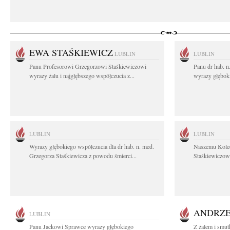
EWA STAŚKIEWICZ
LUBLIN
LUBLIN
Panu Profesorowi Grzegorzowi Staśkiewiczowi
Panu dr hab. 
wyrazy żalu i najgłębszego współczucia z...
wyrazy głębok
LUBLIN
LUBLIN
Wyrazy głębokiego współczucia dla dr hab. n. med.
Naszemu Koled
Grzegorza Staśkiewicza z powodu śmierci...
Staśkiewiczowi
ANDRZE
LUBLIN
Panu Jackowi Sprawce wyrazy głębokiego
Z żalem i smut