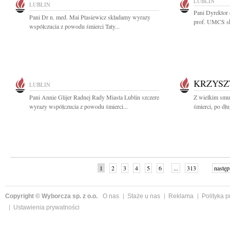
LUBLIN
LUBLIN
Pani Dyrektor
Pani Dr n. med. Mai Ptasiewicz składamy wyrazy
prof. UMCS sk
współczucia z powodu śmierci Taty...
KRZYSZ
LUBLIN
Pani Annie Glijer Radnej Rady Miasta Lublin szczere
Z wielkim smu
wyrazy współczucia z powodu śmierci...
śmierci, po dłu
1
2
3
4
5
6
...
313
następ
Copyright © Wyborcza sp. z o.o.
O nas
Staże u nas
Reklama
Polityka 
Ustawienia prywatności