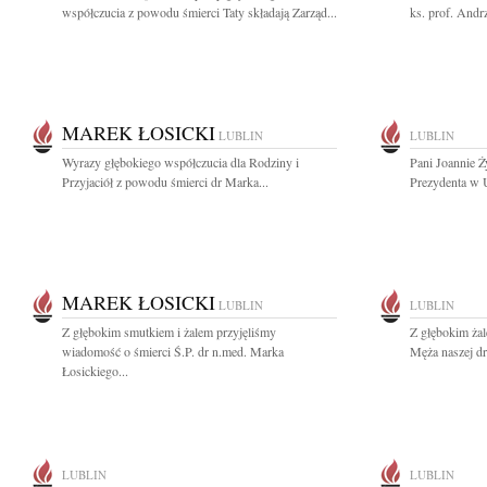
współczucia z powodu śmierci Taty składają Zarząd...
ks. prof. Andr
MAREK ŁOSICKI
LUBLIN
LUBLIN
Wyrazy głębokiego współczucia dla Rodziny i
Pani Joannie 
Przyjaciół z powodu śmierci dr Marka...
Prezydenta w U
MAREK ŁOSICKI
LUBLIN
LUBLIN
Z głębokim smutkiem i żalem przyjęliśmy
Z głębokim ża
wiadomość o śmierci Ś.P. dr n.med. Marka
Męża naszej dro
Łosickiego...
LUBLIN
LUBLIN