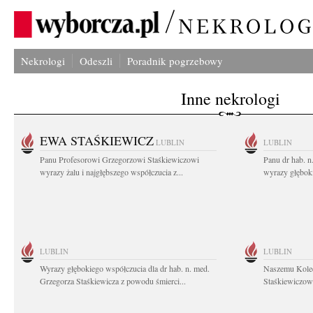
Nekrologi
Odeszli
Poradnik pogrzebowy
Inne nekrologi
EWA STAŚKIEWICZ
LUBLIN
LUBLIN
Panu Profesorowi Grzegorzowi Staśkiewiczowi
Panu dr hab. 
wyrazy żalu i najgłębszego współczucia z...
wyrazy głębok
LUBLIN
LUBLIN
Wyrazy głębokiego współczucia dla dr hab. n. med.
Naszemu Koled
Grzegorza Staśkiewicza z powodu śmierci...
Staśkiewiczowi