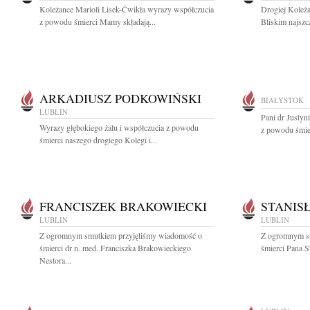
Koleżance Marioli Lisek-Ćwikła wyrazy współczucia
Drogiej Koleża
z powodu śmierci Mamy składają...
Bliskim najszc
ARKADIUSZ PODKOWIŃSKI
BIAŁYSTOK
LUBLIN
Pani dr Justyn
Wyrazy głębokiego żalu i współczucia z powodu
z powodu śmier
śmierci naszego drogiego Kolegi i...
FRANCISZEK BRAKOWIECKI
STANIS
LUBLIN
LUBLIN
Z ogromnym smutkiem przyjęliśmy wiadomość o
Z ogromnym s
śmierci dr n. med. Franciszka Brakowieckiego
śmierci Pana S
Nestora...