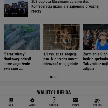
ZUS dopłaca Ukraińcom do emerytur.
Konfederacja grzmi, ale zapomina o ważnej
rzeczy
"Teraz wiemy".
1,5 tys. zł za adopcję
Zaćmienie Słoń
Naukowcy odkryli
psa. Nie trzeba nawet
będzie spektak
nowe zagrożenie
mieszkać w tej gminie
Tak zrobisz naj
związane z
zdjęcia
mikroplastikiem
WALUTY I GIEŁDA
EUR
USD
CHF
GBP
WIG
Quiz
Wideo
Gazeta.pl
Poczta
Pogoda