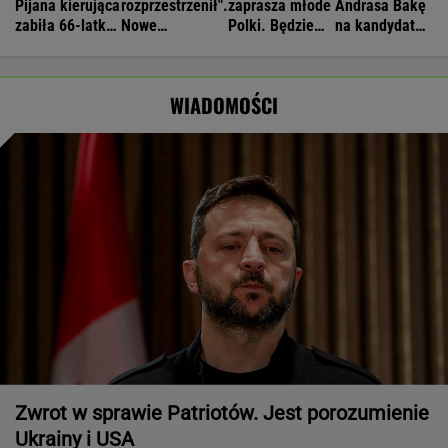
Pijana kierująca
rozprzestrzenił".
zaprasza młode
Andrasa Bakę
zabiła 66-latkę.
Nowe
Polki. Będzie
na kandydata
Ubezpieczyciel
informacje o
prezydent
na prezydenta
chciał wypłacić
stanie zdrowia
Nawrocki
mniej
Joe Bidena
WIADOMOŚCI
Zwrot w sprawie Patriotów. Jest porozumienie
Ukrainy i USA