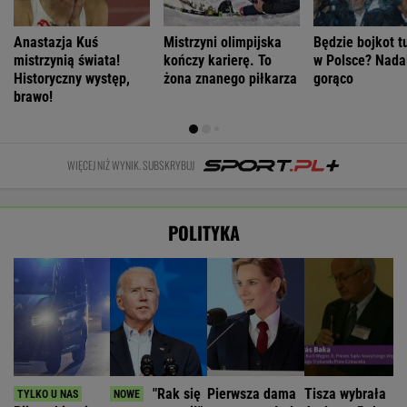
Anastazja Kuś
Mistrzyni olimpijska
Będzie bojkot t
mistrzynią świata!
kończy karierę. To
w Polsce? Nadal
Historyczny występ,
żona znanego piłkarza
gorąco
brawo!
WIĘCEJ NIŻ WYNIK. SUBSKRYBUJ
POLITYKA
"Rak się
Pierwsza dama
Tisza wybrała