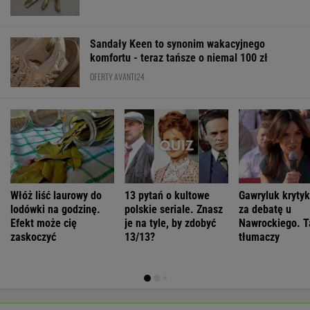
Sandały Keen to synonim wakacyjnego
komfortu - teraz tańsze o niemal 100 zł
OFERTY AVANTI24
Włóż liść laurowy do
13 pytań o kultowe
Gawryluk kryty
lodówki na godzinę.
polskie seriale. Znasz
za debatę u
Efekt może cię
je na tyle, by zdobyć
Nawrockiego. T
zaskoczyć
13/13?
tłumaczy