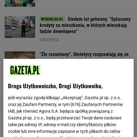
Siedem lat gehenny. "Spłacamy
kredyty za mieszkania, w których mieszkają
ludzie dewelopera"
SUBSKRYPCJA
"Źle rozumiany". Dietetycy rozprawiają się ze
złą sławą białego chleba
Droga Użytkowniczko, Drogi Użytkowniku,
Nowy ruch w USA. Land Back szybko zyskuje
popularność
jeśli wyrazisz zgodę klikając „Akceptuję”, Gazeta.pl sp. z o.o.
TOMASZ KILIAN
oraz jej Zaufani Partnerzy, w tym [
676
] Zaufanych Partnerów
IAB, jak również Agora S.A. będąca spółką powiązaną z
Polskie korzenie i hollywoodzki dorobek. Mało
Gazeta.pl sp. z o.o., będą przetwarzać Twoje dane osobowe
kto zna jej historię
takie jak adresy IP, adresy e-mail czy identyfikatory plików
cookie lub inne informacje zapisane w tych plikach do celów