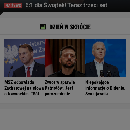
6:1 dla Świątek! Teraz trzeci set
DZIEŃ W SKRÓCIE
MSZ odpowiada
Zwrot w sprawie
Niepokojące
Zacharowej na słowa
Patriotów. Jest
informacje o Bidenie.
o Nawrockim. "Sól
porozumienie
Syn ujawnia
demokracji"
Ukrainy i USA