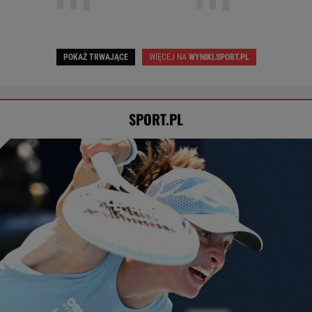
Górnik Zabrze
3
Odra Opole
1
POKAŻ TRWAJĄCE
WIĘCEJ NA
WYNIKI.SPORT.PL
SPORT.PL