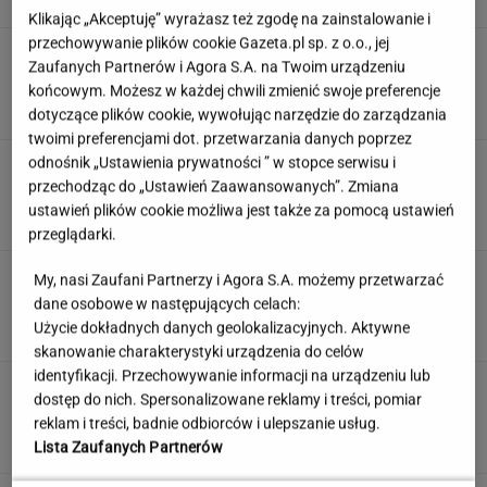
Klikając „Akceptuję” wyrażasz też zgodę na zainstalowanie i
przechowywanie plików cookie Gazeta.pl sp. z o.o., jej
Słowa, których używały nasze prababcie.
Zaufanych Partnerów i Agora S.A. na Twoim urządzeniu
Udowodnij, że wiesz o co chodzi
końcowym. Możesz w każdej chwili zmienić swoje preferencje
dotyczące plików cookie, wywołując narzędzie do zarządzania
twoimi preferencjami dot. przetwarzania danych poprzez
odnośnik „Ustawienia prywatności ” w stopce serwisu i
"Mam kontrolę nad własnym ciałem". Kobiety
masowo stawiają na boysober
przechodząc do „Ustawień Zaawansowanych”. Zmiana
ustawień plików cookie możliwa jest także za pomocą ustawień
przeglądarki.
Polski "Tinder dla lekarzy". "Nie
My, nasi Zaufani Partnerzy i Agora S.A. możemy przetwarzać
chodzi o wywyższanie się"
dane osobowe w następujących celach:
Użycie dokładnych danych geolokalizacyjnych. Aktywne
SUBSKRYPCJA
skanowanie charakterystyki urządzenia do celów
identyfikacji. Przechowywanie informacji na urządzeniu lub
"Poznajmy się bliżej". Nawrocka zaprasza
dostęp do nich. Spersonalizowane reklamy i treści, pomiar
młode Polki
reklam i treści, badnie odbiorców i ulepszanie usług.
Lista Zaufanych Partnerów