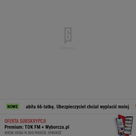
iła 66-latkę. Ubezpieczyciel chciał wypłacić mniej
Legia gr
NOWE
OFERTA SUBSKRYPCJI
Premium: TOK FM + Wyborcza.pl
MOCNE MEDIA W DUO PAKIECIE. SPRAWDŹ