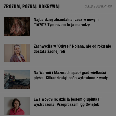
ZROZUM, POZNAJ, ODKRYWAJ
SEKCJA Z SUBSKRYPCJĄ
Najbardziej absurdalna rzecz w nowym
"1670"? Tym razem to ja marudzę
Zachwyciła w "Odysei" Nolana, ale od roku nie
dostała żadnej roli
Na Warmii i Mazurach spadł grad wielkości
pięści. Kilkadziesiąt osób wyłowiono z wody
Ewa Woydyłło: dziś ja jestem głupiutka i
wystraszona. Przepraszam Igę Świątek