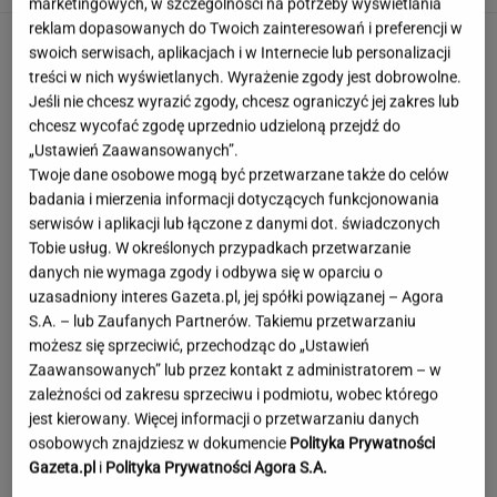
marketingowych, w szczególności na potrzeby wyświetlania
reklam dopasowanych do Twoich zainteresowań i preferencji w
swoich serwisach, aplikacjach i w Internecie lub personalizacji
treści w nich wyświetlanych. Wyrażenie zgody jest dobrowolne.
Jeśli nie chcesz wyrazić zgody, chcesz ograniczyć jej zakres lub
chcesz wycofać zgodę uprzednio udzieloną przejdź do
„Ustawień Zaawansowanych”.
Twoje dane osobowe mogą być przetwarzane także do celów
badania i mierzenia informacji dotyczących funkcjonowania
serwisów i aplikacji lub łączone z danymi dot. świadczonych
Tobie usług. W określonych przypadkach przetwarzanie
danych nie wymaga zgody i odbywa się w oparciu o
uzasadniony interes Gazeta.pl, jej spółki powiązanej – Agora
S.A. – lub Zaufanych Partnerów. Takiemu przetwarzaniu
możesz się sprzeciwić, przechodząc do „Ustawień
Zaawansowanych” lub przez kontakt z administratorem – w
zależności od zakresu sprzeciwu i podmiotu, wobec którego
jest kierowany. Więcej informacji o przetwarzaniu danych
Wieniawa jako jurorka "TzG" to
osobowych znajdziesz w dokumencie
Polityka Prywatności
dobry pomysł? "Będzie musiała być uważna"
Gazeta.pl
i
Polityka Prywatności Agora S.A.