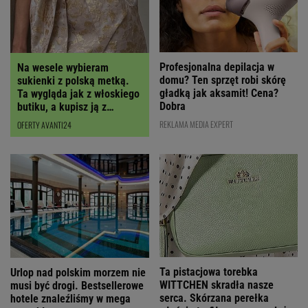
Profesjonalna depilacja w
Na wesele wybieram
domu? Ten sprzęt robi skórę
sukienki z polską metką.
gładką jak aksamit! Cena?
Ta wygląda jak z włoskiego
Dobra
butiku, a kupisz ją z
RABATEM
REKLAMA MEDIA EXPERT
OFERTY AVANTI24
Ta pistacjowa torebka
Urlop nad polskim morzem nie
WITTCHEN skradła nasze
musi być drogi. Bestsellerowe
serca. Skórzana perełka
hotele znaleźliśmy w mega