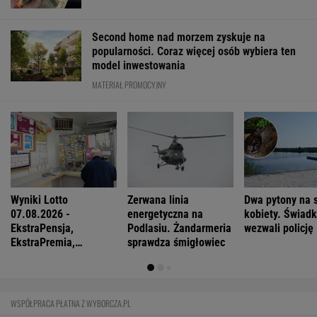
Second home nad morzem zyskuje na
popularności. Coraz więcej osób wybiera ten
model inwestowania
MATERIAŁ PROMOCYJNY
Wyniki Lotto
Zerwana linia
Dwa pytony na s
07.08.2026 -
energetyczna na
kobiety. Świad
EkstraPensja,
Podlasiu. Żandarmeria
wezwali policję
EkstraPremia,
sprawdza śmigłowiec
EuroJackpot, Kaskada,
MiniLotto, MultiMulti
WSPÓŁPRACA PŁATNA Z WYBORCZA.PL