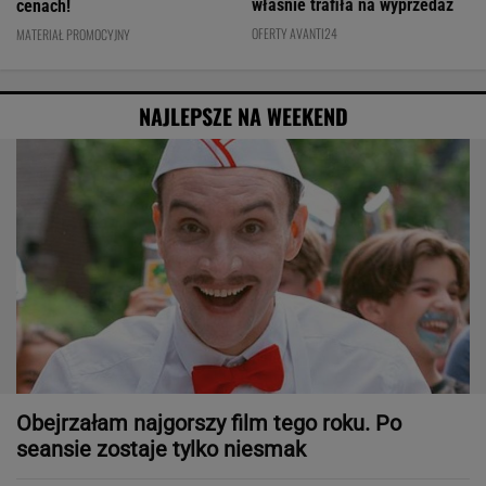
właśnie trafiła na wyprzedaż
cenach!
OFERTY AVANTI24
MATERIAŁ PROMOCYJNY
NAJLEPSZE NA WEEKEND
Obejrzałam najgorszy film tego roku. Po
seansie zostaje tylko niesmak