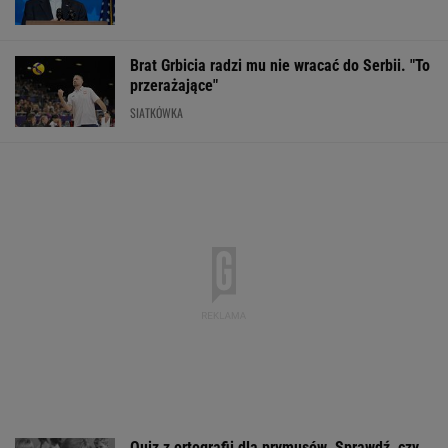
Brat Grbicia radzi mu nie wracać do Serbii. "To
przerażające"
SIATKÓWKA
Quiz z ortografii dla prymusów. Sprawdź, czy