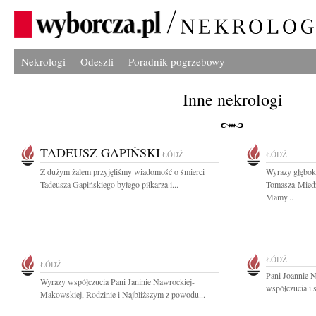
Nekrologi
Odeszli
Poradnik pogrzebowy
Inne nekrologi
TADEUSZ GAPIŃSKI
ŁÓDŹ
ŁÓDŹ
Z dużym żalem przyjęliśmy wiadomość o śmierci
Wyrazy głębok
Tadeusza Gapińskiego byłego piłkarza i...
Tomasza Miedz
Mamy...
ŁÓDŹ
ŁÓDŹ
Pani Joannie 
Wyrazy współczucia Pani Janinie Nawrockiej-
współczucia i 
Makowskiej, Rodzinie i Najbliższym z powodu...