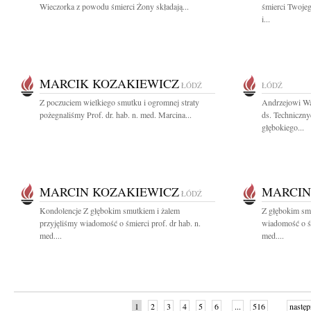
Wieczorka z powodu śmierci Żony składają...
śmierci Twoje
i...
MARCIK KOZAKIEWICZ
ŁÓDŹ
ŁÓDŹ
Z poczuciem wielkiego smutku i ogromnej straty
Andrzejowi Wa
pożegnaliśmy Prof. dr. hab. n. med. Marcina...
ds. Techniczny
głębokiego...
MARCIN KOZAKIEWICZ
MARCIN
ŁÓDŹ
Kondolencje Z głębokim smutkiem i żalem
Z głębokim smu
przyjęliśmy wiadomość o śmierci prof. dr hab. n.
wiadomość o śm
med....
med....
1
2
3
4
5
6
...
516
następ