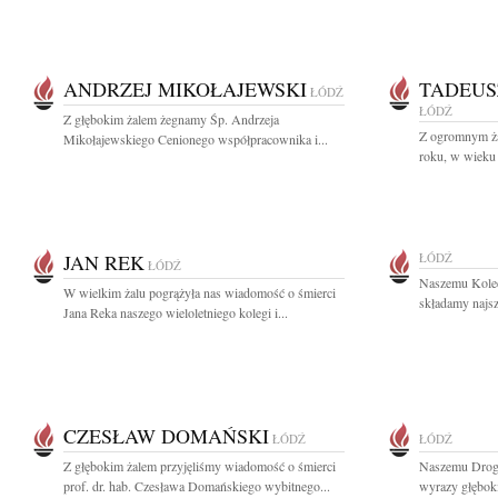
ANDRZEJ MIKOŁAJEWSKI
TADEUS
ŁÓDŹ
ŁÓDŹ
Z głębokim żalem żegnamy Śp. Andrzeja
Z ogromnym ża
Mikołajewskiego Cenionego współpracownika i...
roku, w wieku 
JAN REK
ŁÓDŹ
ŁÓDŹ
Naszemu Kole
W wielkim żalu pogrążyła nas wiadomość o śmierci
składamy najsz
Jana Reka naszego wieloletniego kolegi i...
CZESŁAW DOMAŃSKI
ŁÓDŹ
ŁÓDŹ
Z głębokim żalem przyjęliśmy wiadomość o śmierci
Naszemu Drog
prof. dr. hab. Czesława Domańskiego wybitnego...
wyrazy głęboki