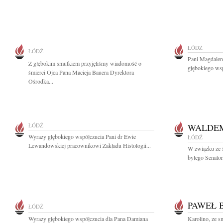
ŁÓDŹ
ŁÓDŹ
Pani Magdalen
Z głębokim smutkiem przyjęliśmy wiadomość o
głębokiego wsp
śmierci Ojca Pana Macieja Bauera Dyrektora
Ośrodka...
ŁÓDŹ
WALDE
Wyrazy głębokiego współczucia Pani dr Ewie
ŁÓDŹ
Lewandowskiej pracownikowi Zakładu Histologii...
W związku ze 
byłego Senator
PAWEŁ 
ŁÓDŹ
Wyrazy głębokiego współczucia dla Pana Damiana
Karolino, ze 