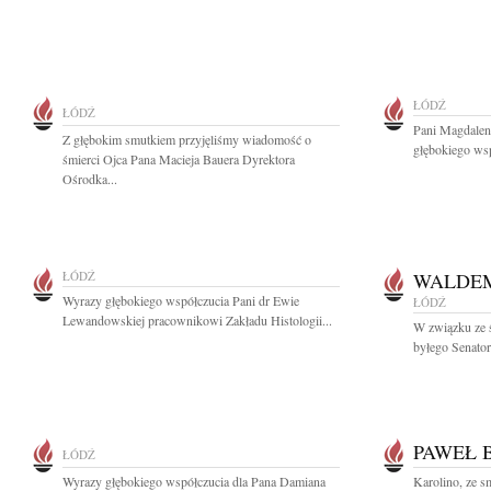
ŁÓDŹ
ŁÓDŹ
Pani Magdalen
Z głębokim smutkiem przyjęliśmy wiadomość o
głębokiego wsp
śmierci Ojca Pana Macieja Bauera Dyrektora
Ośrodka...
ŁÓDŹ
WALDE
Wyrazy głębokiego współczucia Pani dr Ewie
ŁÓDŹ
Lewandowskiej pracownikowi Zakładu Histologii...
W związku ze 
byłego Senator
PAWEŁ 
ŁÓDŹ
Wyrazy głębokiego współczucia dla Pana Damiana
Karolino, ze 