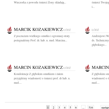
Wieczorka z powodu śmierci Żony składają...
śmierci Twoje
i...
MARCIK KOZAKIEWICZ
ŁÓDŹ
ŁÓDŹ
Z poczuciem wielkiego smutku i ogromnej straty
Andrzejowi Wa
pożegnaliśmy Prof. dr. hab. n. med. Marcina...
ds. Techniczny
głębokiego...
MARCIN KOZAKIEWICZ
MARCIN
ŁÓDŹ
Kondolencje Z głębokim smutkiem i żalem
Z głębokim smu
przyjęliśmy wiadomość o śmierci prof. dr hab. n.
wiadomość o śm
med....
med....
1
2
3
4
5
6
...
516
następ