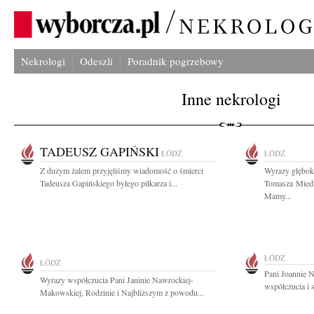
Nekrologi
Odeszli
Poradnik pogrzebowy
Inne nekrologi
TADEUSZ GAPIŃSKI
ŁÓDŹ
ŁÓDŹ
Z dużym żalem przyjęliśmy wiadomość o śmierci
Wyrazy głębok
Tadeusza Gapińskiego byłego piłkarza i...
Tomasza Miedz
Mamy...
ŁÓDŹ
ŁÓDŹ
Pani Joannie 
Wyrazy współczucia Pani Janinie Nawrockiej-
współczucia i 
Makowskiej, Rodzinie i Najbliższym z powodu...