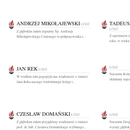
ANDRZEJ MIKOŁAJEWSKI
TADEUS
ŁÓDŹ
ŁÓDŹ
Z głębokim żalem żegnamy Śp. Andrzeja
Z ogromnym ża
Mikołajewskiego Cenionego współpracownika i...
roku, w wieku 
JAN REK
ŁÓDŹ
ŁÓDŹ
Naszemu Kole
W wielkim żalu pogrążyła nas wiadomość o śmierci
składamy najsz
Jana Reka naszego wieloletniego kolegi i...
CZESŁAW DOMAŃSKI
ŁÓDŹ
ŁÓDŹ
Z głębokim żalem przyjęliśmy wiadomość o śmierci
Naszemu Drog
prof. dr. hab. Czesława Domańskiego wybitnego...
wyrazy głęboki