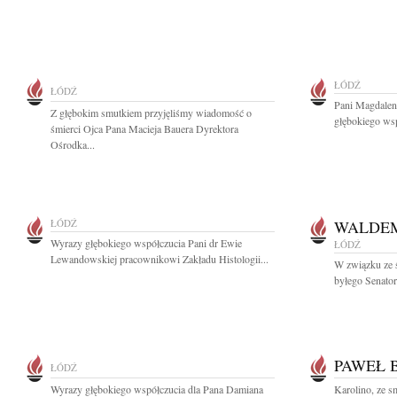
ŁÓDŹ
ŁÓDŹ
Pani Magdalen
Z głębokim smutkiem przyjęliśmy wiadomość o
głębokiego wsp
śmierci Ojca Pana Macieja Bauera Dyrektora
Ośrodka...
ŁÓDŹ
WALDE
Wyrazy głębokiego współczucia Pani dr Ewie
ŁÓDŹ
Lewandowskiej pracownikowi Zakładu Histologii...
W związku ze 
byłego Senator
PAWEŁ 
ŁÓDŹ
Wyrazy głębokiego współczucia dla Pana Damiana
Karolino, ze 