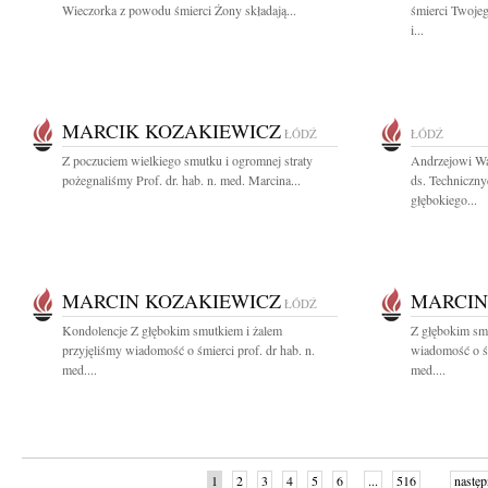
Wieczorka z powodu śmierci Żony składają...
śmierci Twoje
i...
MARCIK KOZAKIEWICZ
ŁÓDŹ
ŁÓDŹ
Z poczuciem wielkiego smutku i ogromnej straty
Andrzejowi Wa
pożegnaliśmy Prof. dr. hab. n. med. Marcina...
ds. Techniczny
głębokiego...
MARCIN KOZAKIEWICZ
MARCIN
ŁÓDŹ
Kondolencje Z głębokim smutkiem i żalem
Z głębokim smu
przyjęliśmy wiadomość o śmierci prof. dr hab. n.
wiadomość o śm
med....
med....
1
2
3
4
5
6
...
516
następ