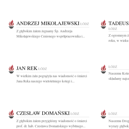
ANDRZEJ MIKOŁAJEWSKI
TADEUS
ŁÓDŹ
ŁÓDŹ
Z głębokim żalem żegnamy Śp. Andrzeja
Z ogromnym ża
Mikołajewskiego Cenionego współpracownika i...
roku, w wieku 
JAN REK
ŁÓDŹ
ŁÓDŹ
Naszemu Kole
W wielkim żalu pogrążyła nas wiadomość o śmierci
składamy najsz
Jana Reka naszego wieloletniego kolegi i...
CZESŁAW DOMAŃSKI
ŁÓDŹ
ŁÓDŹ
Z głębokim żalem przyjęliśmy wiadomość o śmierci
Naszemu Drog
prof. dr. hab. Czesława Domańskiego wybitnego...
wyrazy głęboki