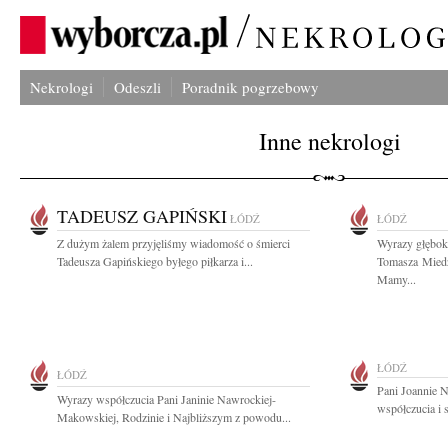
Nekrologi
Odeszli
Poradnik pogrzebowy
Inne nekrologi
TADEUSZ GAPIŃSKI
ŁÓDŹ
ŁÓDŹ
Z dużym żalem przyjęliśmy wiadomość o śmierci
Wyrazy głębok
Tadeusza Gapińskiego byłego piłkarza i...
Tomasza Miedz
Mamy...
ŁÓDŹ
ŁÓDŹ
Pani Joannie 
Wyrazy współczucia Pani Janinie Nawrockiej-
współczucia i 
Makowskiej, Rodzinie i Najbliższym z powodu...