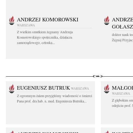
ANDRZEJ KOMOROWSKI
ANDRZE
WARSZAWA
GOŁASZ
Z wielkim smutkiem żegnamy Andrzeja
doktor nauk te
Komorowskiego społecznika, działacza
Żegnaj Przyjaci
samorządowego, członka...
EUGENIUSZ BUTRUK
MAŁGOR
WARSZAWA
WARSZAWA
Z ogromnym żalem przyjęliśmy wiadomość o śmierci
Z głębokim sm
Pana prof. dra hab. n. med. Eugeniusza Butruka...
odejściu prof. 