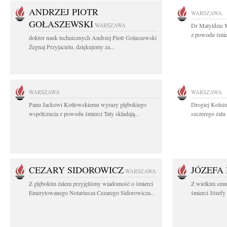
ANDRZEJ PIOTR
WARSZAWA
GOŁASZEWSKI
WARSZAWA
Dr Matyldzie M
z powodu śmier
doktor nauk technicznych Andrzej Piotr Gołaszewski
Żegnaj Przyjacielu, dziękujemy za...
WARSZAWA
WARSZAWA
Panu Jackowi Kotłowskiemu wyrazy głębokiego
Drogiej Koleż
współczucia z powodu śmierci Taty składają...
szczerego żalu 
CEZARY SIDOROWICZ
JÓZEFA
WARSZAWA
Z głębokim żalem przyjęliśmy wiadomość o śmierci
Z wielkim smu
Emerytowanego Notariusza Cezarego Sidorowicza...
śmierci Józefy