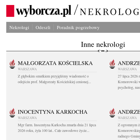
Nekrologi
Odeszli
Poradnik pogrzebowy
Inne nekrologi
MAŁGORZATA KOŚCIELSKA
ANDRZE
WARSZAWA
WARSZAWA
Z głębokim smutkiem przyjęliśmy wiadomość o
27 lipca 2026 
odejściu prof. Małgorzaty Kościelskiej cenionej...
Komorowski ws
psycholog, nasz
INOCENTYNA KARKOCHA
ANDRZE
WARSZAWA
WARSZAWA
Mgr farm. Inocentyna Karkocha zmarła dnia 21 lipca
Z ogromnym ż
2026 roku, żyła 100 lat.. Całe zawodowe życie...
Komorowskiego
radnego Gminy