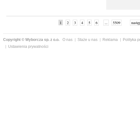
1
2
3
4
5
6
...
5509
nastę
Copyright © Wyborcza sp. z o.o.
O nas
Staże u nas
Reklama
Polityka 
Ustawienia prywatności