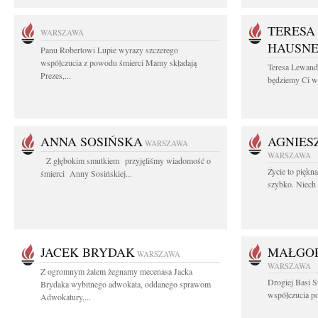
TERESA
WARSZAWA
HAUSN
Panu Robertowi Lupie wyrazy szczerego
współczucia z powodu śmierci Mamy składają
Teresa Lewan
Prezes,...
będziemy Ci wd
ANNA SOSIŃSKA
AGNIES
WARSZAWA
WARSZAWA
Z głębokim smutkiem przyjęliśmy wiadomość o
Życie to piękn
śmierci Anny Sosińskiej...
szybko. Niech 
JACEK BRYDAK
MAŁGOR
WARSZAWA
WARSZAWA
Z ogromnym żalem żegnamy mecenasa Jacka
Drogiej Basi S
Brydaka wybitnego adwokata, oddanego sprawom
współczucia po 
Adwokatury,...