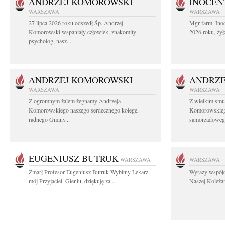
ANDRZEJ KOMOROWSKI
INOCEN
WARSZAWA
WARSZAWA
27 lipca 2026 roku odszedł Śp. Andrzej
Mgr farm. Inoc
Komorowski wspaniały człowiek, znakomity
2026 roku, żył
psycholog, nasz...
ANDRZEJ KOMOROWSKI
ANDRZE
WARSZAWA
WARSZAWA
Z ogromnym żalem żegnamy Andrzeja
Z wielkim smu
Komorowskiego naszego serdecznego kolegę,
Komorowskiego
radnego Gminy...
samorządowego
EUGENIUSZ BUTRUK
WARSZAWA
WARSZAWA
Zmarł Profesor Eugeniusz Butruk Wybitny Lekarz,
Wyrazy współc
mój Przyjaciel. Gieniu, dziękuję za...
Naszej Koleżan