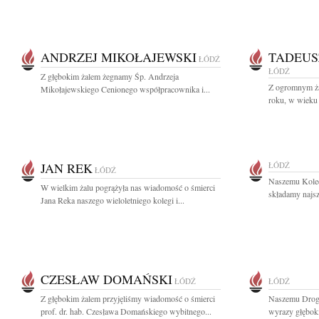
ANDRZEJ MIKOŁAJEWSKI
TADEUS
ŁÓDŹ
ŁÓDŹ
Z głębokim żalem żegnamy Śp. Andrzeja
Z ogromnym ża
Mikołajewskiego Cenionego współpracownika i...
roku, w wieku 
JAN REK
ŁÓDŹ
ŁÓDŹ
Naszemu Kole
W wielkim żalu pogrążyła nas wiadomość o śmierci
składamy najsz
Jana Reka naszego wieloletniego kolegi i...
CZESŁAW DOMAŃSKI
ŁÓDŹ
ŁÓDŹ
Z głębokim żalem przyjęliśmy wiadomość o śmierci
Naszemu Drog
prof. dr. hab. Czesława Domańskiego wybitnego...
wyrazy głęboki