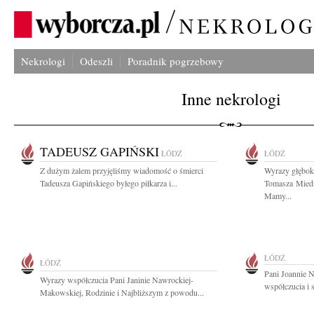
Nekrologi
Odeszli
Poradnik pogrzebowy
Inne nekrologi
TADEUSZ GAPIŃSKI
ŁÓDŹ
ŁÓDŹ
Z dużym żalem przyjęliśmy wiadomość o śmierci
Wyrazy głębok
Tadeusza Gapińskiego byłego piłkarza i...
Tomasza Miedz
Mamy...
ŁÓDŹ
ŁÓDŹ
Pani Joannie 
Wyrazy współczucia Pani Janinie Nawrockiej-
współczucia i 
Makowskiej, Rodzinie i Najbliższym z powodu...