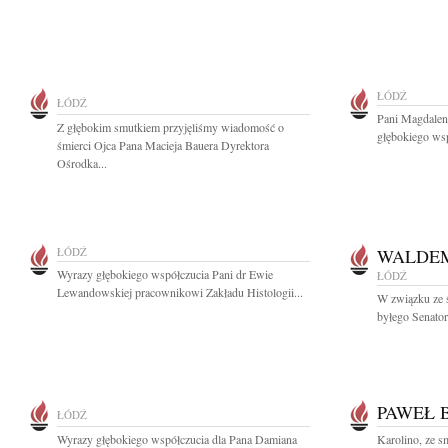
ŁÓDŹ
ŁÓDŹ
Pani Magdalen
Z głębokim smutkiem przyjęliśmy wiadomość o
głębokiego wsp
śmierci Ojca Pana Macieja Bauera Dyrektora
Ośrodka...
ŁÓDŹ
WALDE
Wyrazy głębokiego współczucia Pani dr Ewie
ŁÓDŹ
Lewandowskiej pracownikowi Zakładu Histologii...
W związku ze 
byłego Senator
PAWEŁ 
ŁÓDŹ
Wyrazy głębokiego współczucia dla Pana Damiana
Karolino, ze 