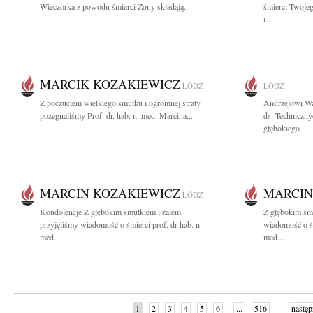
Wieczorka z powodu śmierci Żony składają...
śmierci Twoje
i...
MARCIK KOZAKIEWICZ
ŁÓDŹ
ŁÓDŹ
Z poczuciem wielkiego smutku i ogromnej straty
Andrzejowi Wa
pożegnaliśmy Prof. dr. hab. n. med. Marcina...
ds. Techniczny
głębokiego...
MARCIN KOZAKIEWICZ
MARCIN
ŁÓDŹ
Kondolencje Z głębokim smutkiem i żalem
Z głębokim smu
przyjęliśmy wiadomość o śmierci prof. dr hab. n.
wiadomość o śm
med....
med....
1
2
3
4
5
6
...
516
następ