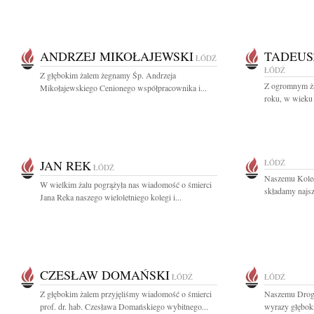
ANDRZEJ MIKOŁAJEWSKI
TADEUS
ŁÓDŹ
ŁÓDŹ
Z głębokim żalem żegnamy Śp. Andrzeja
Z ogromnym ża
Mikołajewskiego Cenionego współpracownika i...
roku, w wieku 
JAN REK
ŁÓDŹ
ŁÓDŹ
Naszemu Kole
W wielkim żalu pogrążyła nas wiadomość o śmierci
składamy najsz
Jana Reka naszego wieloletniego kolegi i...
CZESŁAW DOMAŃSKI
ŁÓDŹ
ŁÓDŹ
Z głębokim żalem przyjęliśmy wiadomość o śmierci
Naszemu Drog
prof. dr. hab. Czesława Domańskiego wybitnego...
wyrazy głęboki