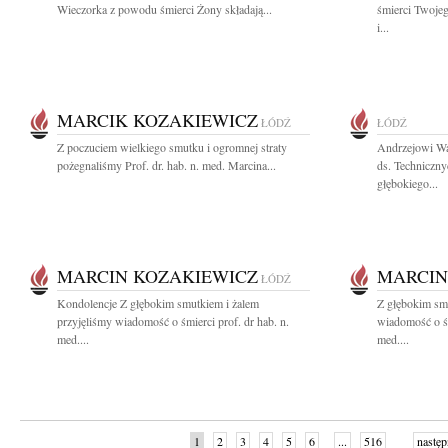
Wieczorka z powodu śmierci Żony składają...
śmierci Twoje
i...
MARCIK KOZAKIEWICZ
ŁÓDŹ
ŁÓDŹ
Z poczuciem wielkiego smutku i ogromnej straty
Andrzejowi Wa
pożegnaliśmy Prof. dr. hab. n. med. Marcina...
ds. Techniczny
głębokiego...
MARCIN KOZAKIEWICZ
MARCIN
ŁÓDŹ
Kondolencje Z głębokim smutkiem i żalem
Z głębokim smu
przyjęliśmy wiadomość o śmierci prof. dr hab. n.
wiadomość o śm
med....
med....
1
2
3
4
5
6
...
516
następ