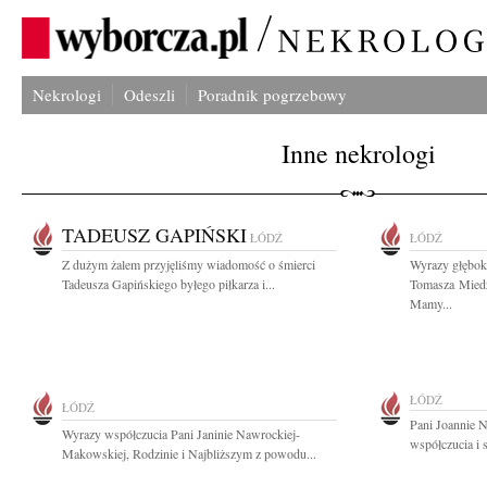
Nekrologi
Odeszli
Poradnik pogrzebowy
Inne nekrologi
TADEUSZ GAPIŃSKI
ŁÓDŹ
ŁÓDŹ
Z dużym żalem przyjęliśmy wiadomość o śmierci
Wyrazy głębok
Tadeusza Gapińskiego byłego piłkarza i...
Tomasza Miedz
Mamy...
ŁÓDŹ
ŁÓDŹ
Pani Joannie 
Wyrazy współczucia Pani Janinie Nawrockiej-
współczucia i 
Makowskiej, Rodzinie i Najbliższym z powodu...