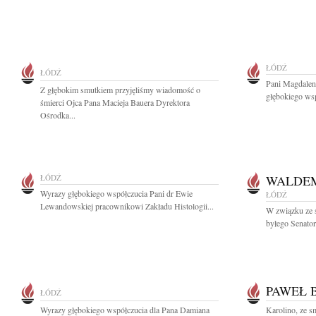
ŁÓDŹ
ŁÓDŹ
Pani Magdalen
Z głębokim smutkiem przyjęliśmy wiadomość o
głębokiego wsp
śmierci Ojca Pana Macieja Bauera Dyrektora
Ośrodka...
ŁÓDŹ
WALDE
Wyrazy głębokiego współczucia Pani dr Ewie
ŁÓDŹ
Lewandowskiej pracownikowi Zakładu Histologii...
W związku ze 
byłego Senator
PAWEŁ 
ŁÓDŹ
Wyrazy głębokiego współczucia dla Pana Damiana
Karolino, ze 