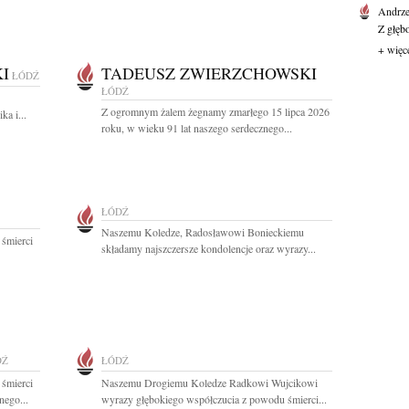
Andrze
Z głęb
+ więc
I
TADEUSZ ZWIERZCHOWSKI
ŁÓDŹ
ŁÓDŹ
Z ogromnym żalem żegnamy zmarłego 15 lipca 2026
a i...
roku, w wieku 91 lat naszego serdecznego...
ŁÓDŹ
Naszemu Koledze, Radosławowi Bonieckiemu
 śmierci
składamy najszczersze kondolencje oraz wyrazy...
DŹ
ŁÓDŹ
 śmierci
Naszemu Drogiemu Koledze Radkowi Wujcikowi
nego...
wyrazy głębokiego współczucia z powodu śmierci...