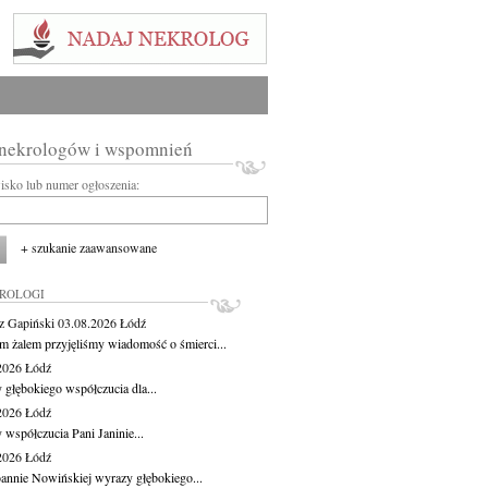
 nekrologów i wspomnień
wisko lub numer ogłoszenia:
+ szukanie zaawansowane
KROLOGI
z Gapiński
03.08.2026
Łódź
m żalem przyjęliśmy wiadomość o śmierci...
.2026
Łódź
 głębokiego współczucia dla...
.2026
Łódź
 współczucia Pani Janinie...
.2026
Łódź
oannie Nowińskiej wyrazy głębokiego...