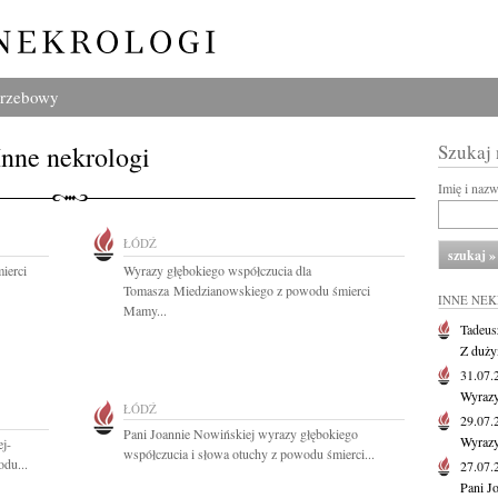
grzebowy
Inne nekrologi
Szukaj
Imię i naz
ŁÓDŹ
ierci
Wyrazy głębokiego współczucia dla
Tomasza Miedzianowskiego z powodu śmierci
INNE NE
Mamy...
Tadeus
Z duży
31.07
Wyrazy
ŁÓDŹ
29.07
Pani Joannie Nowińskiej wyrazy głębokiego
Wyrazy
j-
współczucia i słowa otuchy z powodu śmierci...
du...
27.07
Pani J