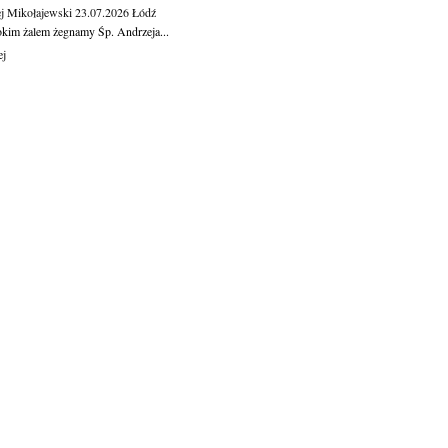
j Mikołajewski
23.07.2026
Łódź
okim żalem żegnamy Śp. Andrzeja...
ej