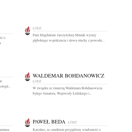
ŁÓDŹ
Pani Magdalenie Jarczyńskiej-Miniak wyrazy
ść o
głębokiego współczucia i słowa otuchy z powodu...
a
WALDEMAR BOHDANOWICZ
ie
ŁÓDŹ
logii...
W związku ze śmiercią Waldemara Bohdanowicza
byłego Senatora, Wojewody Łódzkiego i...
PAWEŁ BEDA
ŁÓDŹ
amiana
Karolino, ze smutkiem przyjęliśmy wiadomość o