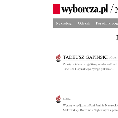
Nekrologi
Odeszli
Poradnik po
TADEUSZ GAPIŃSKI
ŁÓDŹ
Z dużym żalem przyjęliśmy wiadomość o śm
Tadeusza Gapińskiego byłego piłkarza i...
ŁÓDŹ
Wyrazy współczucia Pani Janinie Nawrockie
Makowskiej, Rodzinie i Najbliższym z powo