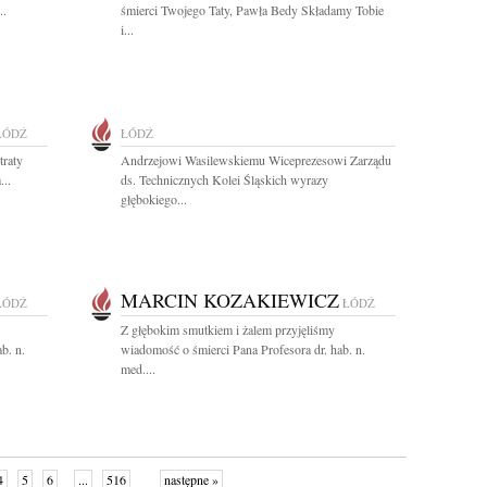
..
śmierci Twojego Taty, Pawła Bedy Składamy Tobie
i...
ŁÓDŹ
ŁÓDŹ
traty
Andrzejowi Wasilewskiemu Wiceprezesowi Zarządu
...
ds. Technicznych Kolei Śląskich wyrazy
głębokiego...
MARCIN KOZAKIEWICZ
ŁÓDŹ
ŁÓDŹ
Z głębokim smutkiem i żalem przyjęliśmy
b. n.
wiadomość o śmierci Pana Profesora dr. hab. n.
med....
4
5
6
...
516
następne »