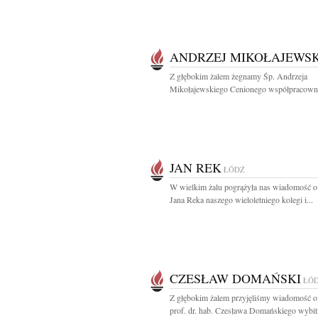
ANDRZEJ MIKOŁAJEWSK
Z głębokim żalem żegnamy Śp. Andrzeja
Mikołajewskiego Cenionego współpracownik
JAN REK
ŁÓDŹ
W wielkim żalu pogrążyła nas wiadomość o
Jana Reka naszego wieloletniego kolegi i...
CZESŁAW DOMAŃSKI
ŁÓ
Z głębokim żalem przyjęliśmy wiadomość o
prof. dr. hab. Czesława Domańskiego wybit