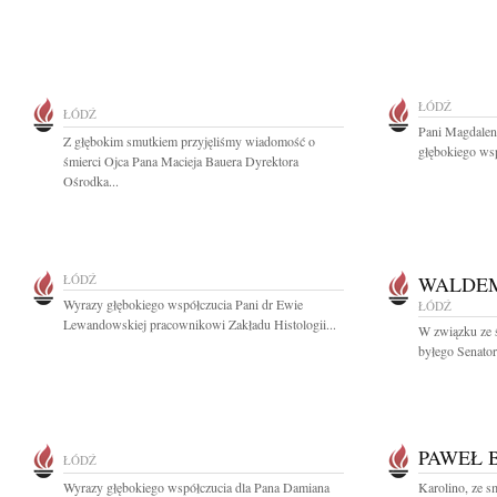
ŁÓDŹ
ŁÓDŹ
Pani Magdalen
Z głębokim smutkiem przyjęliśmy wiadomość o
głębokiego wsp
śmierci Ojca Pana Macieja Bauera Dyrektora
Ośrodka...
ŁÓDŹ
WALDE
Wyrazy głębokiego współczucia Pani dr Ewie
ŁÓDŹ
Lewandowskiej pracownikowi Zakładu Histologii...
W związku ze 
byłego Senator
PAWEŁ 
ŁÓDŹ
Wyrazy głębokiego współczucia dla Pana Damiana
Karolino, ze 