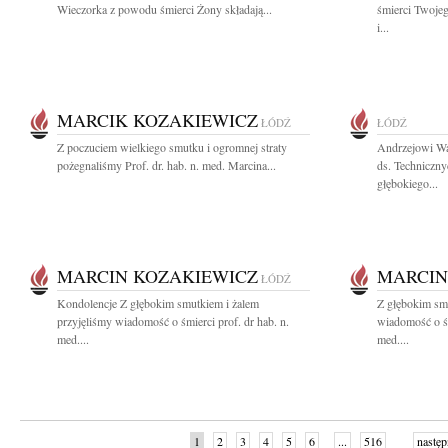
Wieczorka z powodu śmierci Żony składają...
śmierci Twoje
i...
MARCIK KOZAKIEWICZ
ŁÓDŹ
ŁÓDŹ
Z poczuciem wielkiego smutku i ogromnej straty
Andrzejowi Wa
pożegnaliśmy Prof. dr. hab. n. med. Marcina...
ds. Techniczny
głębokiego...
MARCIN KOZAKIEWICZ
MARCIN
ŁÓDŹ
Kondolencje Z głębokim smutkiem i żalem
Z głębokim smu
przyjęliśmy wiadomość o śmierci prof. dr hab. n.
wiadomość o śm
med....
med....
1
2
3
4
5
6
...
516
następ