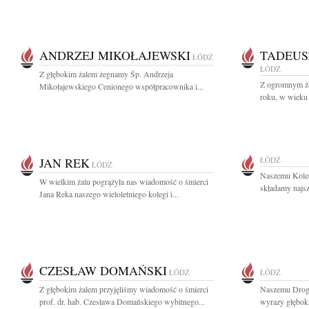
ANDRZEJ MIKOŁAJEWSKI
TADEUS
ŁÓDŹ
ŁÓDŹ
Z głębokim żalem żegnamy Śp. Andrzeja
Z ogromnym ża
Mikołajewskiego Cenionego współpracownika i...
roku, w wieku 
JAN REK
ŁÓDŹ
ŁÓDŹ
Naszemu Kole
W wielkim żalu pogrążyła nas wiadomość o śmierci
składamy najsz
Jana Reka naszego wieloletniego kolegi i...
CZESŁAW DOMAŃSKI
ŁÓDŹ
ŁÓDŹ
Z głębokim żalem przyjęliśmy wiadomość o śmierci
Naszemu Drog
prof. dr. hab. Czesława Domańskiego wybitnego...
wyrazy głęboki