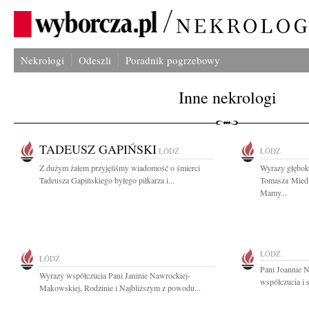
Nekrologi
Odeszli
Poradnik pogrzebowy
Inne nekrologi
TADEUSZ GAPIŃSKI
ŁÓDŹ
ŁÓDŹ
Z dużym żalem przyjęliśmy wiadomość o śmierci
Wyrazy głębok
Tadeusza Gapińskiego byłego piłkarza i...
Tomasza Miedz
Mamy...
ŁÓDŹ
ŁÓDŹ
Pani Joannie 
Wyrazy współczucia Pani Janinie Nawrockiej-
współczucia i 
Makowskiej, Rodzinie i Najbliższym z powodu...