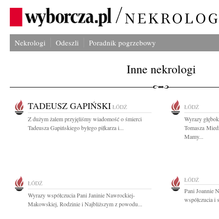
Nekrologi
Odeszli
Poradnik pogrzebowy
Inne nekrologi
TADEUSZ GAPIŃSKI
ŁÓDŹ
ŁÓDŹ
Z dużym żalem przyjęliśmy wiadomość o śmierci
Wyrazy głębok
Tadeusza Gapińskiego byłego piłkarza i...
Tomasza Miedz
Mamy...
ŁÓDŹ
ŁÓDŹ
Pani Joannie 
Wyrazy współczucia Pani Janinie Nawrockiej-
współczucia i 
Makowskiej, Rodzinie i Najbliższym z powodu...