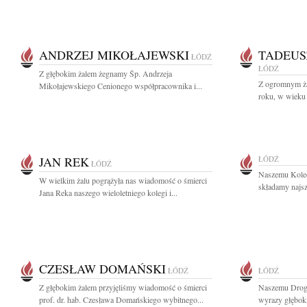
ANDRZEJ MIKOŁAJEWSKI
TADEUS
ŁÓDŹ
ŁÓDŹ
Z głębokim żalem żegnamy Śp. Andrzeja
Z ogromnym ża
Mikołajewskiego Cenionego współpracownika i...
roku, w wieku 
JAN REK
ŁÓDŹ
ŁÓDŹ
Naszemu Kole
W wielkim żalu pogrążyła nas wiadomość o śmierci
składamy najsz
Jana Reka naszego wieloletniego kolegi i...
CZESŁAW DOMAŃSKI
ŁÓDŹ
ŁÓDŹ
Z głębokim żalem przyjęliśmy wiadomość o śmierci
Naszemu Drog
prof. dr. hab. Czesława Domańskiego wybitnego...
wyrazy głęboki