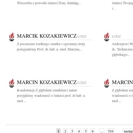
Wieczorka z powodu śmierci Żony składają...
śmierci Twoje
i...
MARCIK KOZAKIEWICZ
ŁÓDŹ
ŁÓDŹ
Z poczuciem wielkiego smutku i ogromnej straty
Andrzejowi Wa
pożegnaliśmy Prof. dr. hab. n. med. Marcina...
ds. Techniczny
głębokiego...
MARCIN KOZAKIEWICZ
MARCIN
ŁÓDŹ
Kondolencje Z głębokim smutkiem i żalem
Z głębokim smu
przyjęliśmy wiadomość o śmierci prof. dr hab. n.
wiadomość o śm
med....
med....
1
2
3
4
5
6
...
516
następ