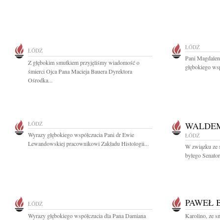
ŁÓDŹ
ŁÓDŹ
Pani Magdalen
Z głębokim smutkiem przyjęliśmy wiadomość o
głębokiego wsp
śmierci Ojca Pana Macieja Bauera Dyrektora
Ośrodka...
ŁÓDŹ
WALDE
Wyrazy głębokiego współczucia Pani dr Ewie
ŁÓDŹ
Lewandowskiej pracownikowi Zakładu Histologii...
W związku ze 
byłego Senator
PAWEŁ 
ŁÓDŹ
Wyrazy głębokiego współczucia dla Pana Damiana
Karolino, ze 