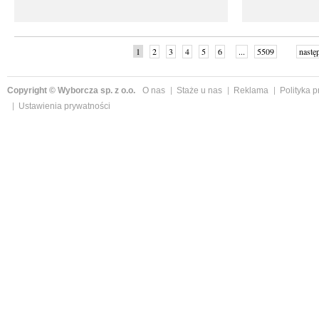
1
2
3
4
5
6
...
5509
nastę
Copyright © Wyborcza sp. z o.o.
O nas
Staże u nas
Reklama
Polityka 
Ustawienia prywatności