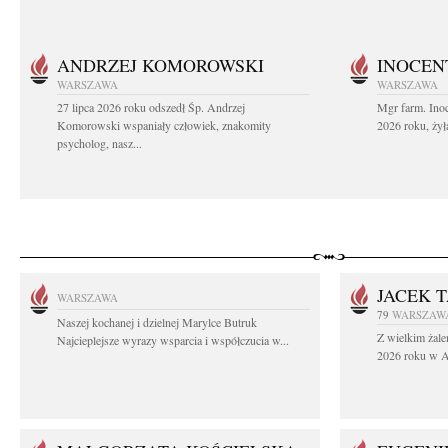
ANDRZEJ KOMOROWSKI
INOCEN
WARSZAWA
WARSZAWA
27 lipca 2026 roku odszedł Śp. Andrzej
Mgr farm. Inoc
Komorowski wspaniały człowiek, znakomity
2026 roku, żył
psycholog, nasz...
JACEK 
WARSZAWA
79
WARSZAW
Naszej kochanej i dzielnej Marylce Butruk
Z wielkim żale
Najcieplejsze wyrazy wsparcia i współczucia w...
2026 roku w Au