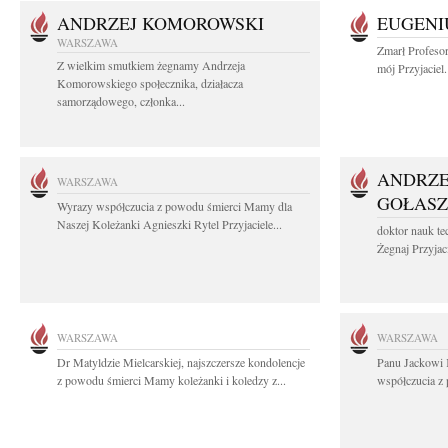
ANDRZEJ KOMOROWSKI
EUGENI
WARSZAWA
Zmarł Profeso
Z wielkim smutkiem żegnamy Andrzeja
mój Przyjaciel.
Komorowskiego społecznika, działacza
samorządowego, członka...
ANDRZE
WARSZAWA
GOŁASZ
Wyrazy współczucia z powodu śmierci Mamy dla
Naszej Koleżanki Agnieszki Rytel Przyjaciele...
doktor nauk te
Żegnaj Przyjaci
WARSZAWA
WARSZAWA
Dr Matyldzie Mielcarskiej, najszczersze kondolencje
Panu Jackowi 
z powodu śmierci Mamy koleżanki i koledzy z...
współczucia z 