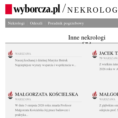
Nekrologi
Odeszli
Poradnik pogrzebowy
Inne nekrologi
JACEK 
WARSZAWA
79
WARSZAW
Naszej kochanej i dzielnej Marylce Butruk
Z wielkim żale
Najcieplejsze wyrazy wsparcia i współczucia w...
2026 roku w Au
MAŁGORZATA KOŚCIELSKA
MAŁGOR
WARSZAWA
WARSZAWA
W dniu 3 sierpnia 2026 roku zmarła Profesor
Z głębokim sm
Małgorzata Kościelska Jej prace badawcze i
odejściu prof. 
praktyka...