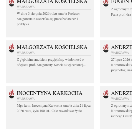
MAŁGORZATA KOŚCIELSKA
EUGENI
WARSZAWA
Z ogromnym ża
W dniu 3 sierpnia 2026 roku zmarła Profesor
Pana prof. dra
Małgorzata Kościelska Jej prace badawcze i
praktyka...
MAŁGORZATA KOŚCIELSKA
ANDRZE
WARSZAWA
WARSZAWA
Z głębokim smutkiem przyjęliśmy wiadomość o
27 lipca 2026 
odejściu prof. Małgorzaty Kościelskiej cenionej...
Komorowski ws
psycholog, nasz
INOCENTYNA KARKOCHA
ANDRZE
WARSZAWA
WARSZAWA
Mgr farm. Inocentyna Karkocha zmarła dnia 21 lipca
Z ogromnym ż
2026 roku, żyła 100 lat.. Całe zawodowe życie...
Komorowskiego
radnego Gminy