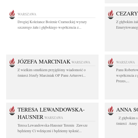
CEZARY
WARSZAWA
Drogiej Koleżance Bożenie Czarneckiej wyrazy
Z głębokim ża
szczerego żalu i głębokiego współczucia z...
Emerytowanego
JÓZEFA MARCINIAK
WARSZAWA
WARSZAWA
Z wielkim smutkiem przyjęliśmy wiadomość o
Panu Robertow
śmierci Józefy Marciniak OP Panu Arturowi...
współczucia z
Prezes,...
TERESA LEWANDOWSKA-
ANNA S
HAUSNER
WARSZAWA
Z głębokim s
śmierci Anny S
Teresa Lewandowska-Hausner Tereniu Zawsze
będziemy Ci wdzięczni i będziemy tęsknić...