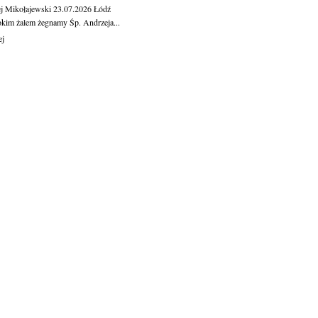
j Mikołajewski
23.07.2026
Łódź
okim żalem żegnamy Śp. Andrzeja...
ej