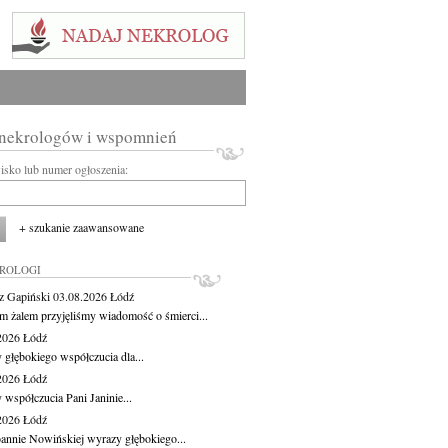
 nekrologów i wspomnień
wisko lub numer ogłoszenia:
+ szukanie zaawansowane
KROLOGI
z Gapiński
03.08.2026
Łódź
m żalem przyjęliśmy wiadomość o śmierci...
.2026
Łódź
 głębokiego współczucia dla...
.2026
Łódź
 współczucia Pani Janinie...
.2026
Łódź
oannie Nowińskiej wyrazy głębokiego...