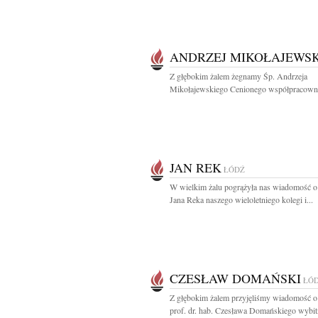
ANDRZEJ MIKOŁAJEWSK
Z głębokim żalem żegnamy Śp. Andrzeja
Mikołajewskiego Cenionego współpracownik
JAN REK
ŁÓDŹ
W wielkim żalu pogrążyła nas wiadomość o
Jana Reka naszego wieloletniego kolegi i...
CZESŁAW DOMAŃSKI
ŁÓ
Z głębokim żalem przyjęliśmy wiadomość o
prof. dr. hab. Czesława Domańskiego wybit