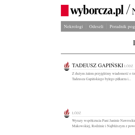
Nekrologi
Odeszli
Poradnik po
TADEUSZ GAPIŃSKI
ŁÓDŹ
Z dużym żalem przyjęliśmy wiadomość o śm
Tadeusza Gapińskiego byłego piłkarza i...
ŁÓDŹ
Wyrazy współczucia Pani Janinie Nawrockie
Makowskiej, Rodzinie i Najbliższym z powo