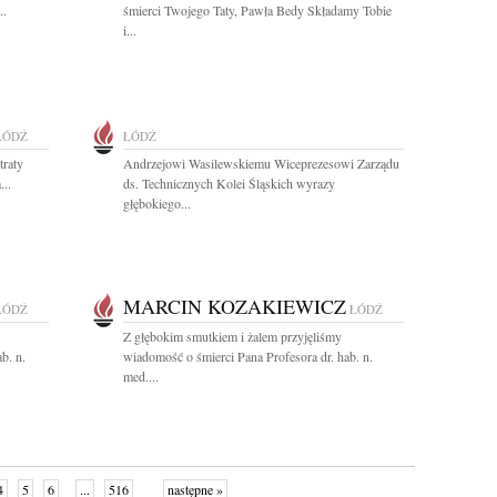
..
śmierci Twojego Taty, Pawła Bedy Składamy Tobie
i...
ŁÓDŹ
ŁÓDŹ
traty
Andrzejowi Wasilewskiemu Wiceprezesowi Zarządu
...
ds. Technicznych Kolei Śląskich wyrazy
głębokiego...
MARCIN KOZAKIEWICZ
ŁÓDŹ
ŁÓDŹ
Z głębokim smutkiem i żalem przyjęliśmy
b. n.
wiadomość o śmierci Pana Profesora dr. hab. n.
med....
4
5
6
...
516
następne »