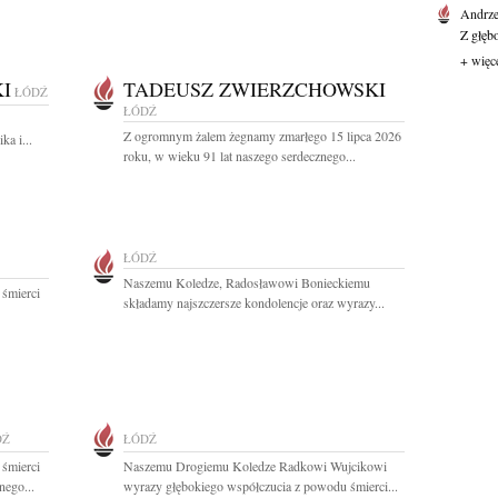
Andrze
Z głęb
+ więc
I
TADEUSZ ZWIERZCHOWSKI
ŁÓDŹ
ŁÓDŹ
Z ogromnym żalem żegnamy zmarłego 15 lipca 2026
a i...
roku, w wieku 91 lat naszego serdecznego...
ŁÓDŹ
Naszemu Koledze, Radosławowi Bonieckiemu
 śmierci
składamy najszczersze kondolencje oraz wyrazy...
DŹ
ŁÓDŹ
 śmierci
Naszemu Drogiemu Koledze Radkowi Wujcikowi
nego...
wyrazy głębokiego współczucia z powodu śmierci...