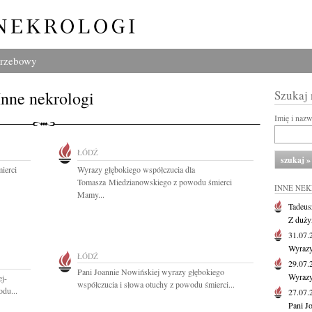
grzebowy
Inne nekrologi
Szukaj
Imię i naz
ŁÓDŹ
ierci
Wyrazy głębokiego współczucia dla
Tomasza Miedzianowskiego z powodu śmierci
INNE NE
Mamy...
Tadeus
Z duży
31.07
Wyrazy
ŁÓDŹ
29.07
Pani Joannie Nowińskiej wyrazy głębokiego
Wyrazy
j-
współczucia i słowa otuchy z powodu śmierci...
du...
27.07
Pani J