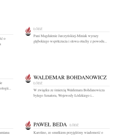
ŁÓDŹ
Pani Magdalenie Jarczyńskiej-Miniak wyrazy
ść o
głębokiego współczucia i słowa otuchy z powodu...
a
WALDEMAR BOHDANOWICZ
ie
ŁÓDŹ
logii...
W związku ze śmiercią Waldemara Bohdanowicza
byłego Senatora, Wojewody Łódzkiego i...
PAWEŁ BEDA
ŁÓDŹ
amiana
Karolino, ze smutkiem przyjęliśmy wiadomość o