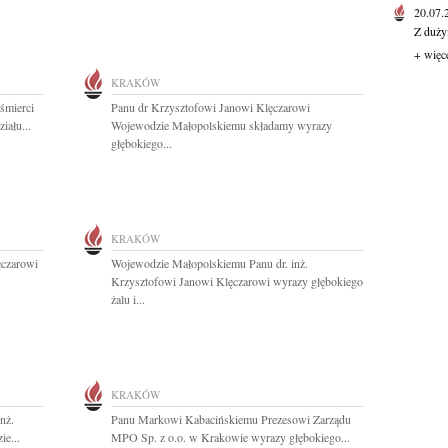
20.07
Z duży
+ więc
KRAKÓW
śmierci
Panu dr Krzysztofowi Janowi Klęczarowi
iału...
Wojewodzie Małopolskiemu składamy wyrazy
głębokiego...
KRAKÓW
ęczarowi
Wojewodzie Małopolskiemu Panu dr. inż.
.
Krzysztofowi Janowi Klęczarowi wyrazy głębokiego
żalu i...
KRAKÓW
nż.
Panu Markowi Kabacińskiemu Prezesowi Zarządu
e...
MPO Sp. z o.o. w Krakowie wyrazy głębokiego...