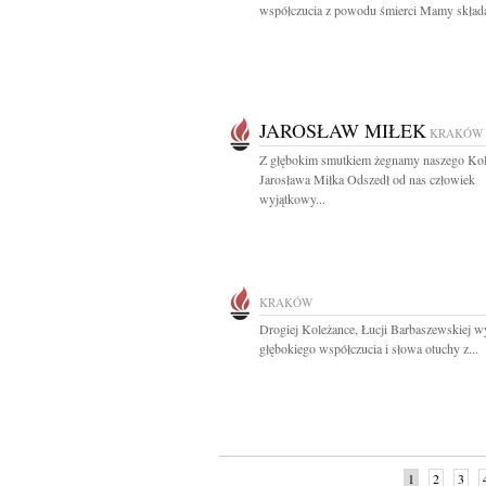
współczucia z powodu śmierci Mamy składaj
JAROSŁAW MIŁEK
KRAKÓW
Z głębokim smutkiem żegnamy naszego Ko
Jarosława Miłka Odszedł od nas człowiek
wyjątkowy...
KRAKÓW
Drogiej Koleżance, Łucji Barbaszewskiej w
głębokiego współczucia i słowa otuchy z...
1
2
3