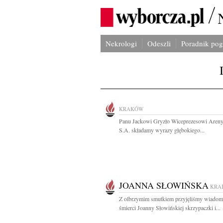
Nekrologi
Odeszli
Poradnik po
KRAKÓW
Panu Jackowi Gryzło Wiceprezesowi Aren
S.A. składamy wyrazy głębokiego...
JOANNA SŁOWIŃSKA
KRA
Z olbrzymim smutkiem przyjęliśmy wiadom
śmierci Joanny Słowińskiej skrzypaczki i...