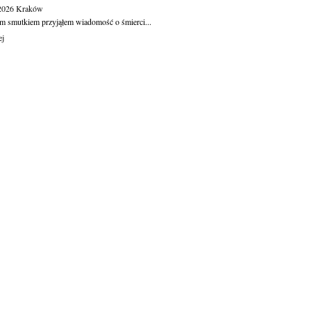
.2026
Kraków
m smutkiem przyjąłem wiadomość o śmierci...
ej