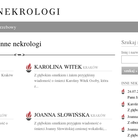
grzebowy
Inne nekrologi
Szukaj
Imię i naz
KAROLINA WITEK
KRAKÓW
y Kraków
Z głębokim smutkiem i żalem przyjęliśmy
wiadomość o śmierci Karoliny Witek Osoby, która
INNE NE
z...
24.07
Panu J
Karoli
Z głęb
JOANNA SŁOWIŃSKA
KÓW
KRAKÓW
Joanna
Z olbr
ość o
Z głębokim smutkiem przyjąłem wiadomość o
śmierci Joanny Słowińskiej cenionej wokalistki,...
Joanna
Z głęb