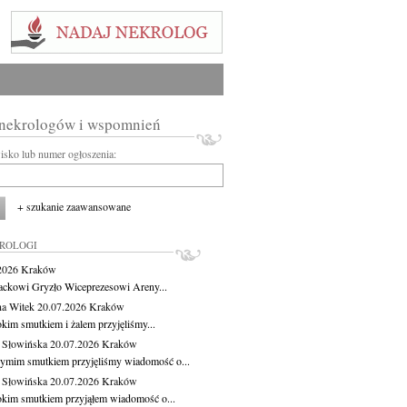
 nekrologów i wspomnień
wisko lub numer ogłoszenia:
+ szukanie zaawansowane
KROLOGI
.2026
Kraków
ackowi Gryzło Wiceprezesowi Areny...
na Witek
20.07.2026
Kraków
okim smutkiem i żalem przyjęliśmy...
 Słowińska
20.07.2026
Kraków
zymim smutkiem przyjęliśmy wiadomość o...
 Słowińska
20.07.2026
Kraków
okim smutkiem przyjąłem wiadomość o...