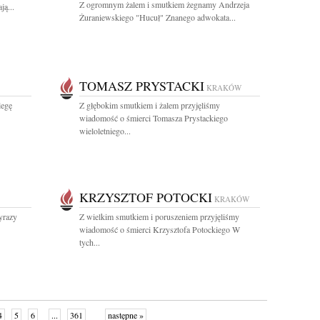
Z ogromnym żalem i smutkiem żegnamy Andrzeja
ą...
Żuraniewskiego "Hucuł" Znanego adwokata...
TOMASZ PRYSTACKI
KRAKÓW
legę
Z głębokim smutkiem i żalem przyjęliśmy
wiadomość o śmierci Tomasza Prystackiego
wieloletniego...
KRZYSZTOF POTOCKI
KRAKÓW
yrazy
Z wielkim smutkiem i poruszeniem przyjęliśmy
wiadomość o śmierci Krzysztofa Potockiego W
tych...
4
5
6
...
361
następne »