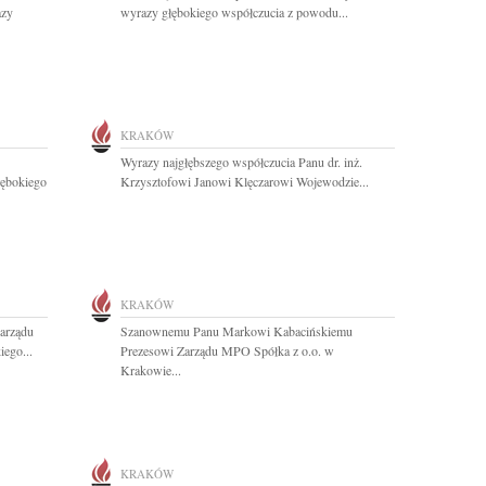
azy
wyrazy głębokiego współczucia z powodu...
KRAKÓW
Wyrazy najgłębszego współczucia Panu dr. inż.
łębokiego
Krzysztofowi Janowi Klęczarowi Wojewodzie...
KRAKÓW
arządu
Szanownemu Panu Markowi Kabacińskiemu
ego...
Prezesowi Zarządu MPO Spółka z o.o. w
Krakowie...
KRAKÓW