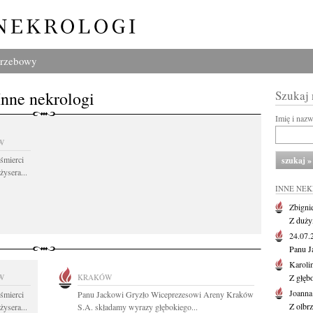
grzebowy
Inne nekrologi
Szukaj
Imię i naz
W
śmierci
żysera...
INNE NE
Zbigni
Z duży
24.07
Panu J
Karoli
W
KRAKÓW
Z głęb
Joanna
śmierci
Panu Jackowi Gryzło Wiceprezesowi Areny Kraków
Z olbr
żysera...
S.A. składamy wyrazy głębokiego...