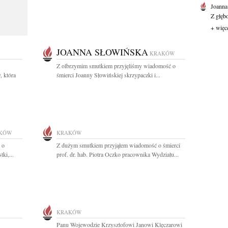
Joanna
Z głęb
+ więc
JOANNA SŁOWIŃSKA
KRAKÓW
Z olbrzymim smutkiem przyjęliśmy wiadomość o
, która
śmierci Joanny Słowińskiej skrzypaczki i...
KÓW
KRAKÓW
 o
Z dużym smutkiem przyjąłem wiadomość o śmierci
ki,...
prof. dr. hab. Piotra Oczko pracownika Wydziału...
KRAKÓW
Panu Wojewodzie Krzysztofowi Janowi Klęczarowi