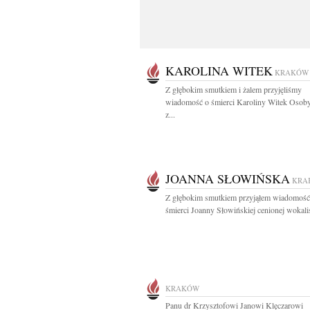
KAROLINA WITEK
KRAKÓW
Z głębokim smutkiem i żalem przyjęliśmy
wiadomość o śmierci Karoliny Witek Osoby
z...
JOANNA SŁOWIŃSKA
KRA
Z głębokim smutkiem przyjąłem wiadomość
śmierci Joanny Słowińskiej cenionej wokalist
KRAKÓW
Panu dr Krzysztofowi Janowi Klęczarowi