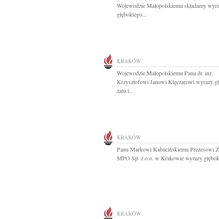
Wojewodzie Małopolskiemu składamy wyr
głębokiego...
KRAKÓW
Wojewodzie Małopolskiemu Panu dr. inż.
Krzysztofowi Janowi Klęczarowi wyrazy g
żalu i...
KRAKÓW
Panu Markowi Kabacińskiemu Prezesowi Z
MPO Sp. z o.o. w Krakowie wyrazy głęboki
KRAKÓW