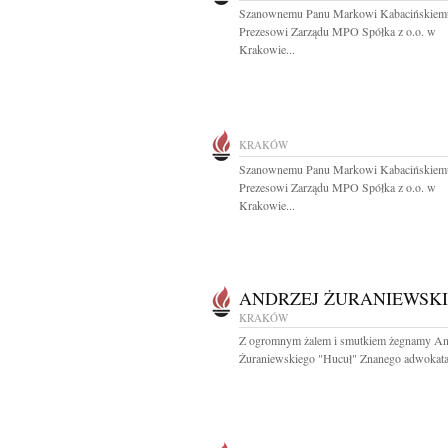
Szanownemu Panu Markowi Kabacińskiem
Prezesowi Zarządu MPO Spółka z o.o. w
Krakowie...
KRAKÓW
Szanownemu Panu Markowi Kabacińskiem
Prezesowi Zarządu MPO Spółka z o.o. w
Krakowie...
ANDRZEJ ŻURANIEWSKI
KRAKÓW
Z ogromnym żalem i smutkiem żegnamy An
Żuraniewskiego "Hucuł" Znanego adwokata.