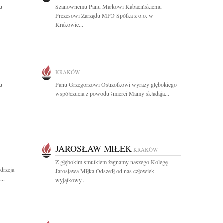
u
Szanownemu Panu Markowi Kabacińskiemu
Prezesowi Zarządu MPO Spółka z o.o. w
Krakowie...
KRAKÓW
u
Panu Grzegorzowi Ostrzołkowi wyrazy głębokiego
współczucia z powodu śmierci Mamy składają...
JAROSŁAW MIŁEK
KRAKÓW
Z głębokim smutkiem żegnamy naszego Kolegę
drzeja
Jarosława Miłka Odszedł od nas człowiek
..
wyjątkowy...