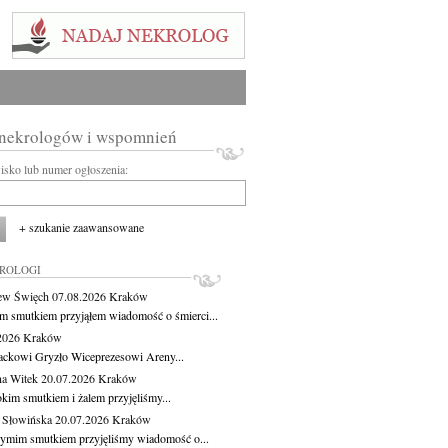
 nekrologów i wspomnień
wisko lub numer ogłoszenia:
+ szukanie zaawansowane
KROLOGI
ew Święch
07.08.2026
Kraków
m smutkiem przyjąłem wiadomość o śmierci...
.2026
Kraków
ackowi Gryzło Wiceprezesowi Areny...
na Witek
20.07.2026
Kraków
okim smutkiem i żalem przyjęliśmy...
 Słowińska
20.07.2026
Kraków
zymim smutkiem przyjęliśmy wiadomość o...