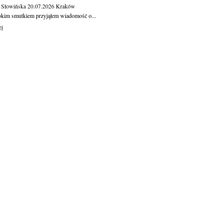
 Słowińska
20.07.2026
Kraków
okim smutkiem przyjąłem wiadomość o...
ej