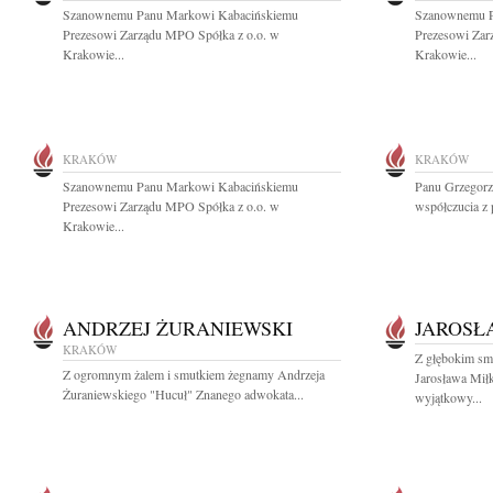
Szanownemu Panu Markowi Kabacińskiemu
Szanownemu P
Prezesowi Zarządu MPO Spółka z o.o. w
Prezesowi Zar
Krakowie...
Krakowie...
KRAKÓW
KRAKÓW
Szanownemu Panu Markowi Kabacińskiemu
Panu Grzegorz
Prezesowi Zarządu MPO Spółka z o.o. w
współczucia z
Krakowie...
ANDRZEJ ŻURANIEWSKI
JAROSŁ
KRAKÓW
Z głębokim sm
Z ogromnym żalem i smutkiem żegnamy Andrzeja
Jarosława Mił
Żuraniewskiego "Hucuł" Znanego adwokata...
wyjątkowy...