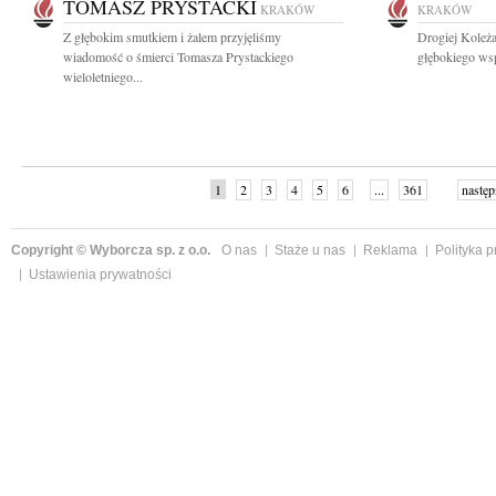
TOMASZ PRYSTACKI
KRAKÓW
KRAKÓW
Z głębokim smutkiem i żalem przyjęliśmy
Drogiej Koleża
wiadomość o śmierci Tomasza Prystackiego
głębokiego wsp
wieloletniego...
1
2
3
4
5
6
...
361
następ
Copyright © Wyborcza sp. z o.o.
O nas
Staże u nas
Reklama
Polityka 
Ustawienia prywatności