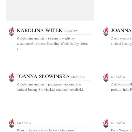
KAROLINA WITEK
JOANNA
KRAKÓW
Z głębokim smutkiem i żalem przyjęliśmy
Z olbrzymim s
wiadomość o śmierci Karoliny Witek Osoby, która
śmierci Joanny
z...
JOANNA SŁOWIŃSKA
KRAKÓW
KRAKÓW
Z głębokim smutkiem przyjąłem wiadomość o
Z dużym smutk
śmierci Joanny Słowińskiej cenionej wokalistki,...
prof. dr. hab.
KRAKÓW
KRAKÓW
Panu dr Krzysztofowi Janowi Klęczarowi
Panu Wojewodz