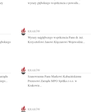
azy
wyrazy głębokiego współczucia z powodu...
KRAKÓW
Wyrazy najgłębszego współczucia Panu dr. inż.
łębokiego
Krzysztofowi Janowi Klęczarowi Wojewodzie...
KRAKÓW
arządu
Szanownemu Panu Markowi Kabacińskiemu
ego...
Prezesowi Zarządu MPO Spółka z o.o. w
Krakowie...
KRAKÓW