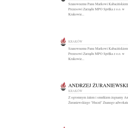
Szanownemu Panu Markowi Kabacińskiem
Prezesowi Zarządu MPO Spółka z o.o. w
Krakowie...
KRAKÓW
Szanownemu Panu Markowi Kabacińskiem
Prezesowi Zarządu MPO Spółka z o.o. w
Krakowie...
ANDRZEJ ŻURANIEWSKI
KRAKÓW
Z ogromnym żalem i smutkiem żegnamy An
Żuraniewskiego "Hucuł" Znanego adwokata.