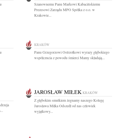
u
Szanownemu Panu Markowi Kabacińskiemu
Prezesowi Zarządu MPO Spółka z o.o. w
Krakowie...
KRAKÓW
u
Panu Grzegorzowi Ostrzołkowi wyrazy głębokiego
współczucia z powodu śmierci Mamy składają...
JAROSŁAW MIŁEK
KRAKÓW
Z głębokim smutkiem żegnamy naszego Kolegę
drzeja
Jarosława Miłka Odszedł od nas człowiek
..
wyjątkowy...