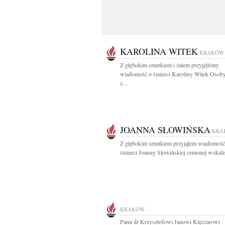
KAROLINA WITEK
KRAKÓW
Z głębokim smutkiem i żalem przyjęliśmy
wiadomość o śmierci Karoliny Witek Osoby
z...
JOANNA SŁOWIŃSKA
KRA
Z głębokim smutkiem przyjąłem wiadomość
śmierci Joanny Słowińskiej cenionej wokalist
KRAKÓW
Panu dr Krzysztofowi Janowi Klęczarowi