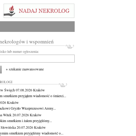
 nekrologów i wspomnień
wisko lub numer ogłoszenia:
+ szukanie zaawansowane
KROLOGI
ew Święch
07.08.2026
Kraków
m smutkiem przyjąłem wiadomość o śmierci...
.2026
Kraków
ackowi Gryzło Wiceprezesowi Areny...
na Witek
20.07.2026
Kraków
okim smutkiem i żalem przyjęliśmy...
 Słowińska
20.07.2026
Kraków
zymim smutkiem przyjęliśmy wiadomość o...