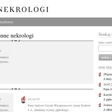
grzebowy
Inne nekrologi
Szukaj
Imię i naz
W
śmierci
żysera...
INNE NE
Zbigni
Z duży
24.07
Panu J
Karoli
W
KRAKÓW
Z głęb
Joanna
śmierci
Panu Jackowi Gryzło Wiceprezesowi Areny Kraków
Z olbr
żysera...
S.A. składamy wyrazy głębokiego...