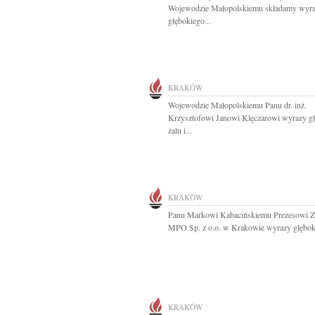
Wojewodzie Małopolskiemu składamy wyr
głębokiego...
KRAKÓW
Wojewodzie Małopolskiemu Panu dr. inż.
Krzysztofowi Janowi Klęczarowi wyrazy g
żalu i...
KRAKÓW
Panu Markowi Kabacińskiemu Prezesowi Z
MPO Sp. z o.o. w Krakowie wyrazy głęboki
KRAKÓW