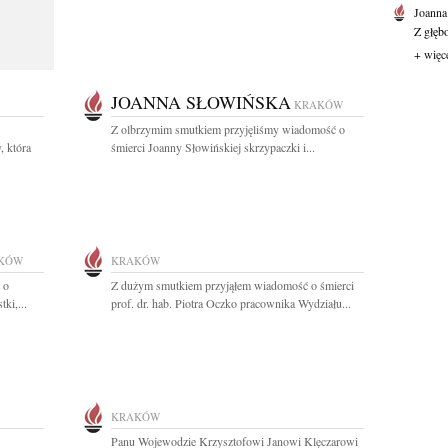
Joanna
Z głęb
+ więc
JOANNA SŁOWIŃSKA
KRAKÓW
Z olbrzymim smutkiem przyjęliśmy wiadomość o
, która
śmierci Joanny Słowińskiej skrzypaczki i...
KÓW
KRAKÓW
 o
Z dużym smutkiem przyjąłem wiadomość o śmierci
ki,...
prof. dr. hab. Piotra Oczko pracownika Wydziału...
KRAKÓW
Panu Wojewodzie Krzysztofowi Janowi Klęczarowi