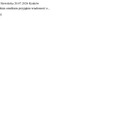
 Słowińska
20.07.2026
Kraków
okim smutkiem przyjąłem wiadomość o...
ej