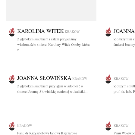
KAROLINA WITEK
JOANNA
KRAKÓW
Z głębokim smutkiem i żalem przyjęliśmy
Z olbrzymim s
wiadomość o śmierci Karoliny Witek Osoby, która
śmierci Joanny
z...
JOANNA SŁOWIŃSKA
KRAKÓW
KRAKÓW
Z głębokim smutkiem przyjąłem wiadomość o
Z dużym smutk
śmierci Joanny Słowińskiej cenionej wokalistki,...
prof. dr. hab.
KRAKÓW
KRAKÓW
Panu dr Krzysztofowi Janowi Klęczarowi
Panu Wojewodz