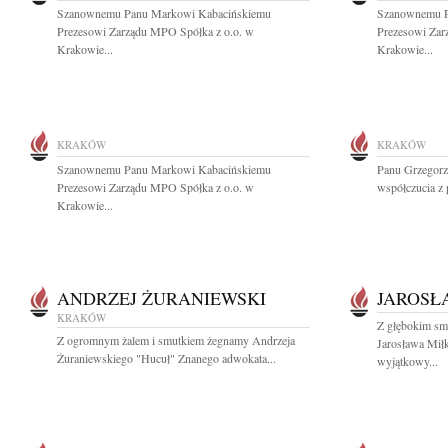
Szanownemu Panu Markowi Kabacińskiemu
Szanownemu P
Prezesowi Zarządu MPO Spółka z o.o. w
Prezesowi Zar
Krakowie...
Krakowie...
KRAKÓW
KRAKÓW
Szanownemu Panu Markowi Kabacińskiemu
Panu Grzegorz
Prezesowi Zarządu MPO Spółka z o.o. w
współczucia z
Krakowie...
ANDRZEJ ŻURANIEWSKI
JAROSŁ
KRAKÓW
Z głębokim sm
Z ogromnym żalem i smutkiem żegnamy Andrzeja
Jarosława Mił
Żuraniewskiego "Hucuł" Znanego adwokata...
wyjątkowy...