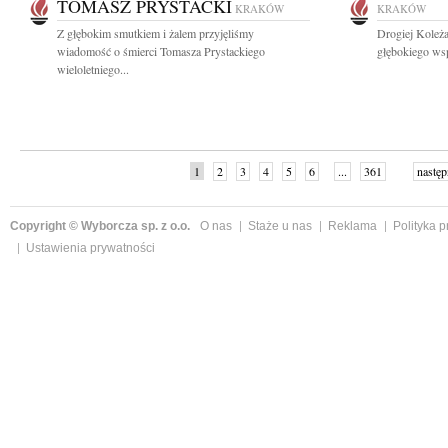
TOMASZ PRYSTACKI
KRAKÓW
KRAKÓW
Z głębokim smutkiem i żalem przyjęliśmy
Drogiej Koleża
wiadomość o śmierci Tomasza Prystackiego
głębokiego wsp
wieloletniego...
1
2
3
4
5
6
...
361
następ
Copyright © Wyborcza sp. z o.o.
O nas
Staże u nas
Reklama
Polityka 
Ustawienia prywatności