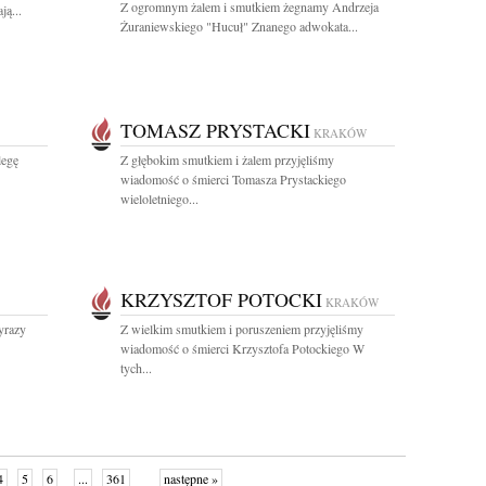
Z ogromnym żalem i smutkiem żegnamy Andrzeja
ą...
Żuraniewskiego "Hucuł" Znanego adwokata...
TOMASZ PRYSTACKI
KRAKÓW
legę
Z głębokim smutkiem i żalem przyjęliśmy
wiadomość o śmierci Tomasza Prystackiego
wieloletniego...
KRZYSZTOF POTOCKI
KRAKÓW
yrazy
Z wielkim smutkiem i poruszeniem przyjęliśmy
wiadomość o śmierci Krzysztofa Potockiego W
tych...
4
5
6
...
361
następne »