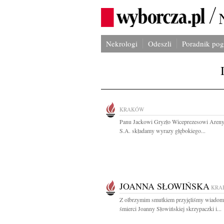
Nekrologi
Odeszli
Poradnik po
KRAKÓW
Panu Jackowi Gryzło Wiceprezesowi Aren
S.A. składamy wyrazy głębokiego...
JOANNA SŁOWIŃSKA
KRA
Z olbrzymim smutkiem przyjęliśmy wiadom
śmierci Joanny Słowińskiej skrzypaczki i...