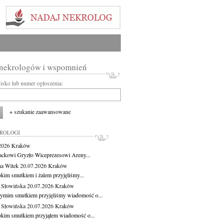
 nekrologów i wspomnień
wisko lub numer ogłoszenia:
+ szukanie zaawansowane
KROLOGI
.2026
Kraków
ackowi Gryzło Wiceprezesowi Areny...
na Witek
20.07.2026
Kraków
okim smutkiem i żalem przyjęliśmy...
 Słowińska
20.07.2026
Kraków
zymim smutkiem przyjęliśmy wiadomość o...
 Słowińska
20.07.2026
Kraków
okim smutkiem przyjąłem wiadomość o...