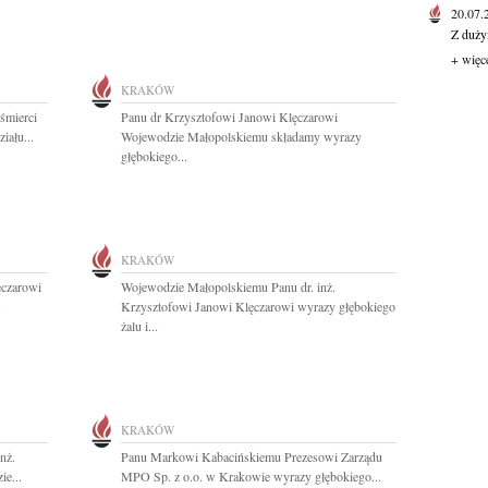
20.07
Z duży
+ więc
KRAKÓW
śmierci
Panu dr Krzysztofowi Janowi Klęczarowi
iału...
Wojewodzie Małopolskiemu składamy wyrazy
głębokiego...
KRAKÓW
ęczarowi
Wojewodzie Małopolskiemu Panu dr. inż.
.
Krzysztofowi Janowi Klęczarowi wyrazy głębokiego
żalu i...
KRAKÓW
nż.
Panu Markowi Kabacińskiemu Prezesowi Zarządu
e...
MPO Sp. z o.o. w Krakowie wyrazy głębokiego...