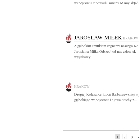
współczucia z powodu śmierci Mamy składaj
JAROSŁAW MIŁEK
KRAKÓW
Z głębokim smutkiem żegnamy naszego Ko
Jarosława Miłka Odszedł od nas człowiek
wyjątkowy...
KRAKÓW
Drogiej Koleżance, Łucji Barbaszewskiej w
głębokiego współczucia i słowa otuchy z...
1
2
3