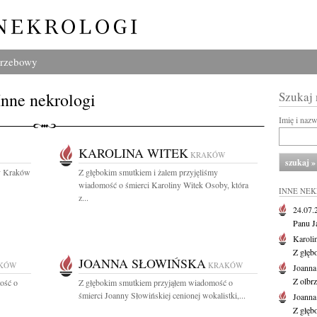
grzebowy
Inne nekrologi
Szukaj
Imię i naz
KAROLINA WITEK
KRAKÓW
y Kraków
Z głębokim smutkiem i żalem przyjęliśmy
wiadomość o śmierci Karoliny Witek Osoby, która
INNE NE
z...
24.07
Panu J
Karoli
Z głęb
JOANNA SŁOWIŃSKA
KÓW
KRAKÓW
Joanna
Z olbr
ość o
Z głębokim smutkiem przyjąłem wiadomość o
śmierci Joanny Słowińskiej cenionej wokalistki,...
Joanna
Z głęb