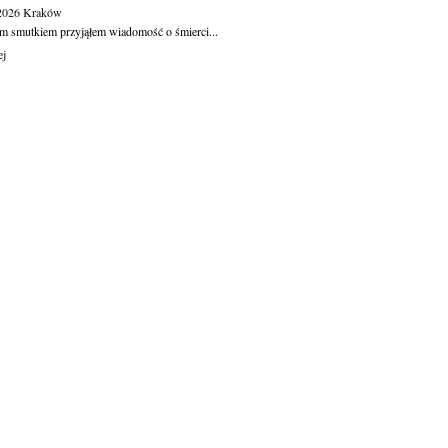
.2026
Kraków
m smutkiem przyjąłem wiadomość o śmierci...
ej