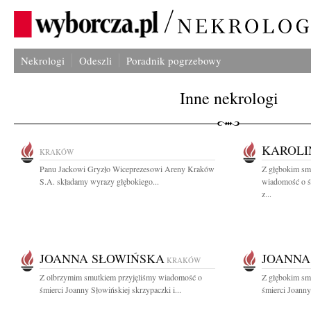
Nekrologi
Odeszli
Poradnik pogrzebowy
Inne nekrologi
KAROLI
KRAKÓW
Panu Jackowi Gryzło Wiceprezesowi Areny Kraków
Z głębokim smu
S.A. składamy wyrazy głębokiego...
wiadomość o ś
z...
JOANNA SŁOWIŃSKA
JOANNA
KRAKÓW
Z olbrzymim smutkiem przyjęliśmy wiadomość o
Z głębokim sm
śmierci Joanny Słowińskiej skrzypaczki i...
śmierci Joanny 