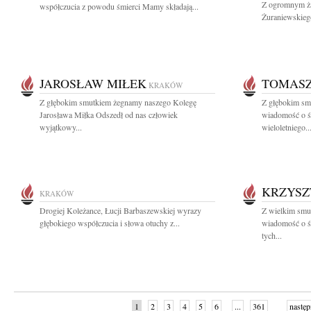
Z ogromnym ża
współczucia z powodu śmierci Mamy składają...
Żuraniewskieg
JAROSŁAW MIŁEK
TOMASZ
KRAKÓW
Z głębokim smutkiem żegnamy naszego Kolegę
Z głębokim smu
Jarosława Miłka Odszedł od nas człowiek
wiadomość o ś
wyjątkowy...
wieloletniego..
KRZYSZ
KRAKÓW
Drogiej Koleżance, Łucji Barbaszewskiej wyrazy
Z wielkim smu
głębokiego współczucia i słowa otuchy z...
wiadomość o ś
tych...
1
2
3
4
5
6
...
361
następ