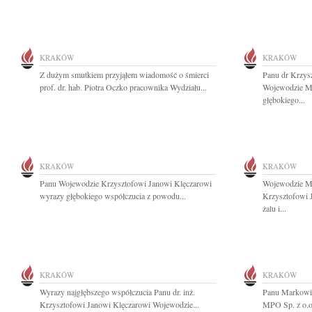
KRAKÓW
KRAKÓW
Z dużym smutkiem przyjąłem wiadomość o śmierci
Panu dr Krzys
prof. dr. hab. Piotra Oczko pracownika Wydziału...
Wojewodzie M
głębokiego...
KRAKÓW
KRAKÓW
Panu Wojewodzie Krzysztofowi Janowi Klęczarowi
Wojewodzie Ma
wyrazy głębokiego współczucia z powodu...
Krzysztofowi 
żalu i...
KRAKÓW
KRAKÓW
Wyrazy najgłębszego współczucia Panu dr. inż.
Panu Markowi 
Krzysztofowi Janowi Klęczarowi Wojewodzie...
MPO Sp. z o.o