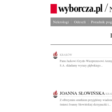
Nekrologi
Odeszli
Poradnik po
KRAKÓW
Panu Jackowi Gryzło Wiceprezesowi Aren
S.A. składamy wyrazy głębokiego...
JOANNA SŁOWIŃSKA
KRA
Z olbrzymim smutkiem przyjęliśmy wiadom
śmierci Joanny Słowińskiej skrzypaczki i...