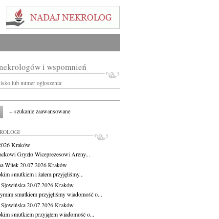
 nekrologów i wspomnień
wisko lub numer ogłoszenia:
+ szukanie zaawansowane
KROLOGI
.2026
Kraków
ackowi Gryzło Wiceprezesowi Areny...
na Witek
20.07.2026
Kraków
okim smutkiem i żalem przyjęliśmy...
 Słowińska
20.07.2026
Kraków
zymim smutkiem przyjęliśmy wiadomość o...
 Słowińska
20.07.2026
Kraków
okim smutkiem przyjąłem wiadomość o...