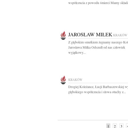
współczucia z powodu śmierci Mamy składaj
JAROSŁAW MIŁEK
KRAKÓW
Z głębokim smutkiem żegnamy naszego Ko
Jarosława Miłka Odszedł od nas człowiek
wyjątkowy...
KRAKÓW
Drogiej Koleżance, Łucji Barbaszewskiej w
głębokiego współczucia i słowa otuchy z...
1
2
3